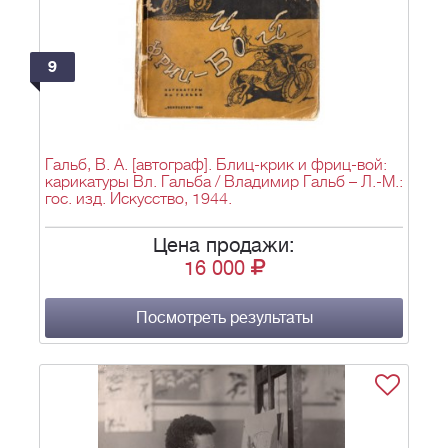
9
Гальб, В. А. [автограф]. Блиц-крик и фриц-вой:
карикатуры Вл. Гальба / Владимир Гальб – Л.-М.:
гос. изд. Искусство, 1944.
Цена продажи:
16 000
Посмотреть результаты