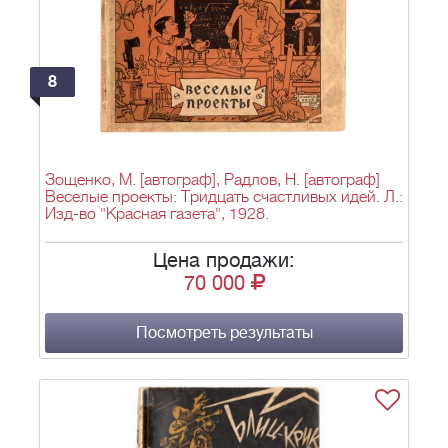
8
Зощенко, М. [автограф], Радлов, Н. [автограф]
Веселые проекты: Тридцать счастливых идей. Л.:
Изд-во "Красная газета", 1928.
Цена продажи:
70 000
Посмотреть результаты