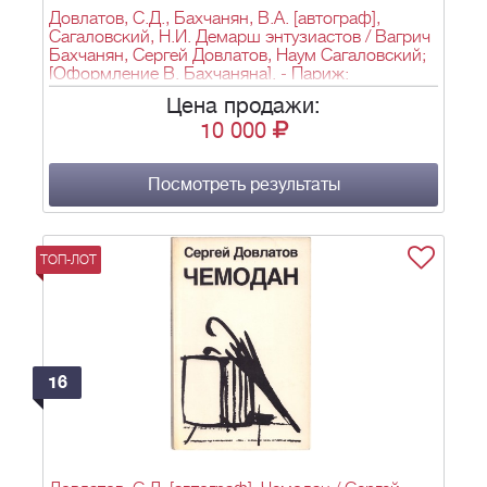
Довлатов, С.Д., Бахчанян, В.А. [автограф],
Сагаловский, Н.И. Демарш энтузиастов / Вагрич
Бахчанян, Сергей Довлатов, Наум Сагаловский;
[Оформление В. Бахчаняна]. - Париж:
"Синтаксис", 1985. - 160 с.; 17,5х11,7 см.
Цена продажи:
10 000
Посмотреть результаты
ТОП-ЛОТ
16