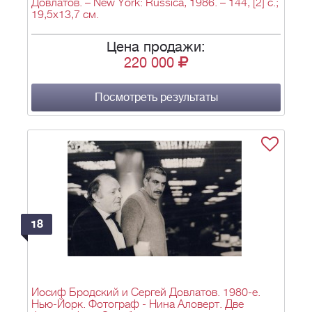
Довлатов. – New York: Russica, 1986. – 144, [2] с.;
19,5х13,7 см.
Цена продажи:
220 000
Посмотреть результаты
18
Иосиф Бродский и Сергей Довлатов. 1980-е.
Нью-Йорк. Фотограф - Нина Аловерт. Две