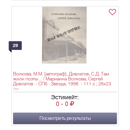
29
Волкова, М.М. [автограф], Довлатов, С.Д. Там
жили поэты... / Марианна Волкова, Сергей
Довлатов. - СПб.: Звезда, 1998. - 111 с.; 26x23
см.
Эстимейт:
0
-
0
Посмотреть результаты