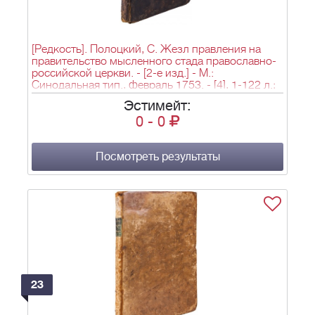
[Редкость]. Полоцкий, С. Жезл правления на
правительство мысленного стада православно-
российской церкви. - [2-е изд.] - М.:
Синодальная тип., февраль 1753. - [4], 1-122 л.;
32,7х20,7 см.
Эстимейт:
0
-
0
Посмотреть результаты
23