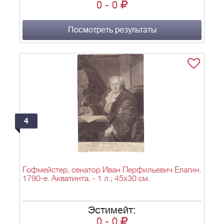
0
-
0
Посмотреть результаты
4
Гофмейстер, сенатор Иван Перфильевич Елагин.
1790-е. Акватинта. - 1 л.; 45х30 см.
Эстимейт:
0
-
0