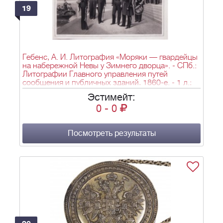
19
Гебенс, А. И. Литография «Моряки — гвардейцы
на набережной Невы у Зимнего дворца». - СПб.:
Литографии Главного управления путей
сообщения и публичных зданий, 1860-е. - 1 л.;
61х72 см.
Эстимейт:
0
-
0
Посмотреть результаты