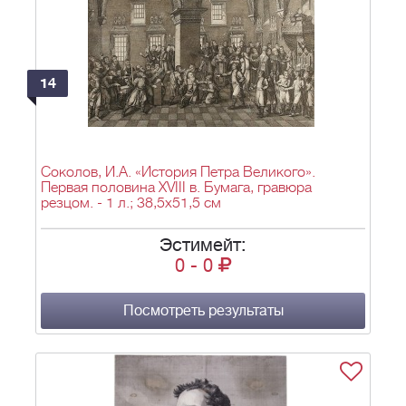
14
Соколов, И.А. «История Петра Великого».
Первая половина XVIII в. Бумага, гравюра
резцом. - 1 л.; 38,5х51,5 см
Эстимейт:
0
-
0
Посмотреть результаты