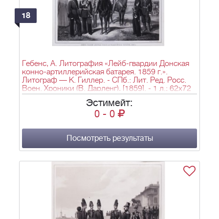
18
Гебенс, А. Литография «Лейб-гвардии Донская
конно-артиллерийская батарея. 1859 г.».
Литограф — К. Гиллер. - СПб.: Лит. Ред. Росс.
Воен. Хроники (В. Дарленг), [1859]. - 1 л.; 62х72
см.
Эстимейт:
0
-
0
Посмотреть результаты