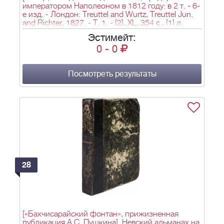
императором Наполеоном в 1812 году: в 2 т. - 6-
е изд. - Лондон: Treuttel and Wurtz, Treuttel Jun.
and Richter, 1827. - Т. 1. - [2], XL, 354 с., [1] л.
карт.; Т. 2. - [6], 382 с.; 23х15,3 см]. Ségur, P.P.
Эстимейт:
History of the expedition to Russia undertaken by
0
-
0
the Emperor Napoleon in the year 1812. - London:
Treuttel and Wurtz, Treuttel Jun. and Richter, 1827.
Посмотреть результаты
28
[«Бахчисарайский фонтан», прижизненная
публикация А.С. Пушкина]. Невский альманах на