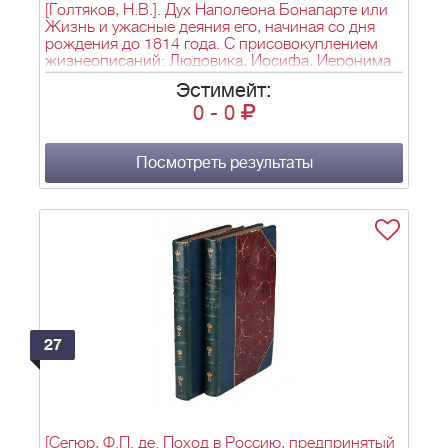
[Голтяков, Н.В.]. Дух Наполеона Бонапарте или
Жизнь и ужасные деяния его, начиная со дня
рождения до 1814 года. С присовокуплением
жизнеописаний: Людовика, Иосифа, Иеронима
и Луциана Бонопарте, Иоахима Мюрата, Евгения
Эстимейт:
Богарне, Карла Талейрана, Иосифа Фета и всех
0
-
0
его маршалов и знатнейших светских военных и
духовных чиновников, содействовавших
возвышению первого консула бывшей
Французской республики: [в 3-х ч.] / Собрано с
Посмотреть результаты
показаний очевидцев и достовернейших
политических иностранных и отечественных
авторов. - Вновь исправленное и доп. изд. -
СПб., 1814. Ч. 1. - Тип. Департамента внешней
торговли. - [8], 100 с., 1 л. ил. (портр.); Ч. 2. - Тип.
И. Байкова. - [8], 91 с.; Ч. 3. - Тип. И. Иоаннесова.
- [8], 163 с.; 20,5х12,8 см.
27
[Сегюр, Ф.П. де. Поход в Россию, предпринятый