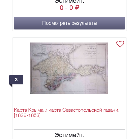
Эстимейт:
Военного ордена Святого Георгия России 18
0
-
0
января 1776] Carte de la Crimée levée pendant la
derniere guerre de 1772. & dediée à Son Altesse
Royale Monseigneur le Prince Henri de Prusse frère
du roi; par son très humble et très obeissant
Посмотреть результаты
serviteur de Kinsbergen Capitaine de Haut-bord ou
service des Provinces Unies et Chevalier de L'ordre
militaire de St. George de Russie le 18. janv. 1776. -
1 л.; 80x90 см.
3
Карта Крыма и карта Севастопольской гавани.
[1836-1853].
Эстимейт: