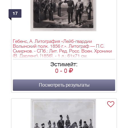
17
Гебенс, А. Литография «Лейб-гвардии
Волынский полк. 1856 г.». Литограф — П.С.
Смирнов. - СПб.: Лит. Ред. Росс. Воен. Хроники
(В. Дарленг), [1856]. - 1 л.; 61х71 см.
Эстимейт:
0
-
0
Посмотреть результаты