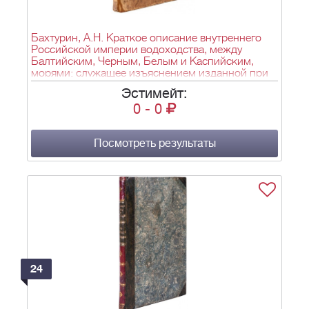
Бахтурин, А.Н. Краткое описание внутреннего
Российской империи водоходства, между
Балтийским, Черным, Белым и Каспийским,
морями: служащее изъяснением изданной при
Департаменте водяных коммуникаций
Эстимейт:
гидрографической карты / Сочиненное при
0
-
0
оном Департаменте секретарем Бахтуриным. -
СПб.: тип. Шнора, 1802. - [4], IV, 111 с.; 25х20 см.
Посмотреть результаты
24