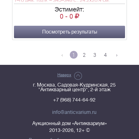
1–го дня, 1829. – 345–348 с.; 24,2х20,4 см.
Эстимейт:
0
-
0
Посмотреть результаты
‹
1
2
3
4
›
Наверх
г. Москва, Садовая-Кудринская, 25
"Антикварный центр", 2-й этаж
+7 (968) 744-64-92
info@anticvarium.ru
Аукционный дом «Антиквариум»
2013-2026, 12+ ©