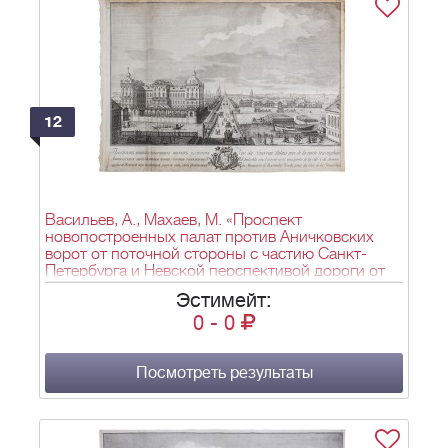
12
Васильев, А., Махаев, М. «Проспект
новопостроенных палат против Аничковских
ворот от поточной стороны с частию Санкт-
Петербурга и Невской перспективой дороги от
реки Фонтанки». 1753. Бумага, офорт, резец. - 1
Эстимейт:
л.; 49,4х68 см.
0
-
0
Посмотреть результаты