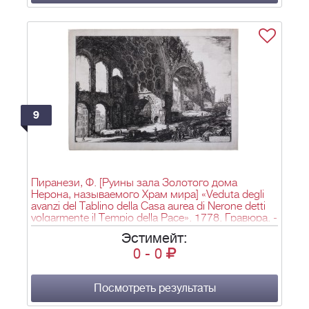
9
Пиранези, Ф. [Руины зала Золотого дома
Нерона, называемого Храм мира] «Veduta degli
avanzi del Tablino della Casa aurea di Nerone detti
volgarmente il Tempio della Pace». 1778. Гравюра. -
1 л.; 55х75 см.
Эстимейт:
0
-
0
Посмотреть результаты