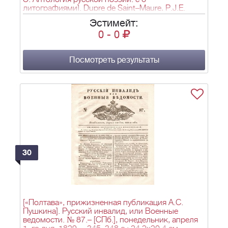
литографиями]. Dupre de Saint–Maure, P.J.E.
Anthologie russe, suivie de poesies originales/ P.J.
Эстимейт:
Emile Dupré de Saint–Maure. – Paris: Chez C.J.
0
-
0
Trouve, 1823. – [6], XXX, 268 pp., [6] ill.; 26,4,х20,4
см.
Посмотреть результаты
30
[«Полтава», прижизненная публикация А.С.
Пушкина]. Русский инвалид, или Военные
ведомости. № 87.– [СПб.], понедельник, апреля