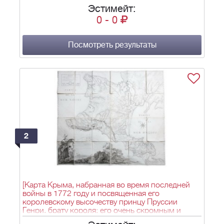
Эстимейт:
0
-
0
Посмотреть результаты
2
[Карта Крыма, набранная во время последней
войны в 1772 году и посвященная его
королевскому высочеству принцу Пруссии
Генри, брату короля; его очень скромным и
покорным слугой Кинсбергеном... Рыцарь