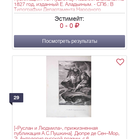
1827 год, изданный Е. Аладьиным. - СПб.: В
Типографии Департамента Народного
Просвещения, 1826. - 1 грав. загл. л., XVI, 300 с.,
Эстимейт:
3 л. ил.; 13,5х9 см.
0
-
0
Посмотреть результаты
29
[«Руслан и Людмила», прижизненная
публикация А.С.Пушкина]. Дюпре де Сен–Мор,
Э. Антология русской поэзии: с 6