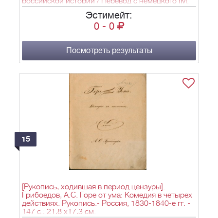
российской истории / Перевод с немецкого [М.
П. Погодина]. ; Издано Московским обществом
Эстимейт:
любителей истории и древностей российских. -
0
-
0
М.: в Университетской типографии, 1825-1826.
Посмотреть результаты
15
[Рукопись, ходившая в период цензуры].
Грибоедов, А.С. Горе от ума: Комедия в четырех
действиях. Рукопись.- Россия, 1830-1840-е гг. -
147 с.; 21,8 х17,3 см.