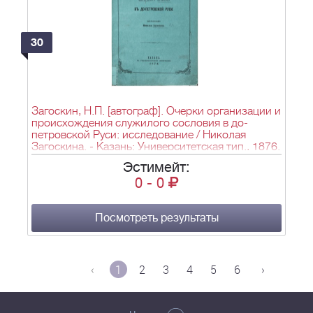
30
Загоскин, Н.П. [автограф]. Очерки организации и
происхождения служилого сословия в до-
петровской Руси: исследование / Николая
Загоскина. - Казань: Университетская тип., 1876.
- 218, [6] с.; 24,5x16 см.
Эстимейт:
0
-
0
Посмотреть результаты
‹
1
2
3
4
5
6
›