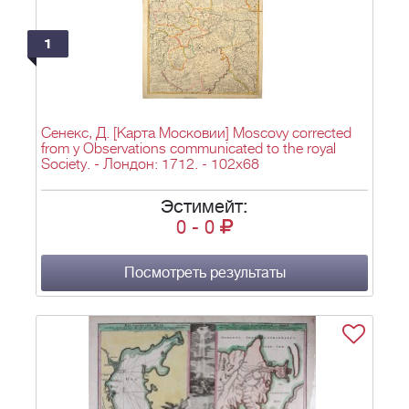
1
Сенекс, Д. [Карта Московии] Moscovy corrected
from y Observations communicated to the royal
Society. - Лондон: 1712. - 102х68
Эстимейт:
0
-
0
Посмотреть результаты