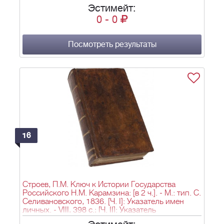
Эстимейт:
0
-
0
Посмотреть результаты
16
Строев, П.М. Ключ к Истории Государства
Российского Н.М. Карамзина: [в 2 ч.]. - М.: тип. С.
Селивановского, 1836. [Ч. I]: Указатель имен
личных. - VIII, 398 с.; [Ч. II]: Указатель
географический. - 300 с., XV табл.; 22,8х14 см.