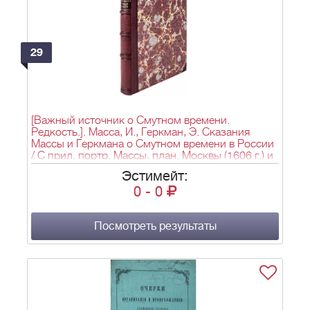
29
[Важный источник о Смутном времени.
Редкость.]. Масса, И., Геркман, Э. Сказания
Массы и Геркмана о Смутном времени в России
/ С прил. портр. Массы, план. Москвы (1606 г.) и
дворца Лжедимитрия I. - СПб: Археогр. комис.,
Эстимейт:
1874. - [2], VI, 362, [2], VII с.; 23,7х16 см.
0
-
0
Посмотреть результаты