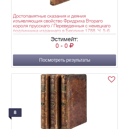
Достопамятные сказания и деяния
изъявляющия свойство Фридриха Втораго
короля прусскаго / Переведенныя с немецкаго
подлинника изданнаго в Берлине 1788. Ч. 5-6
[Из 12] - СПб: тип. Шнора, 1788.; 21х13,5 см.
Эстимейт:
0
-
0
Посмотреть результаты
8