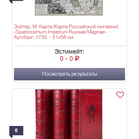
Зойтер, М. Карта (Карта Российской империи)
«Spatiossimum Imperium Russiae Magnae». -
Аугсбург, 1730. - 51х58 см.
Эстимейт:
0
-
0
Посмотреть результаты
6