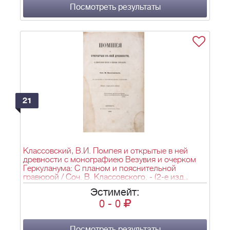
Посмотреть результаты
21
Классовский, В.И. Помпея и открытые в ней
древности с монографиею Везувия и очерком
Геркуланума: С планом и пояснительной
гравюрой / Соч. В. Классовского. - (2-е изд.,
испр.). - СПб.: тип. Я. Трея, 1849. - XXII, 325 с., 15
Эстимейт:
л. ил., план.; 26,5х17,2 см.
0
-
0
Посмотреть результаты