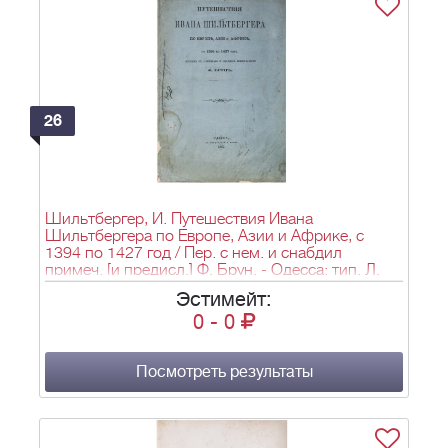
26
Шильтбергер, И. Путешествия Ивана
Шильтбергера по Европе, Азии и Африке, с
1394 по 1427 год / Пер. с нем. и снабдил
примеч. [и предисл.] Ф. Брун. - Одесса: тип. Л.
Нитче, 1866 (обл. 1867). - V, 157 с.; 27,5х19 см.
Эстимейт:
0
-
0
Посмотреть результаты