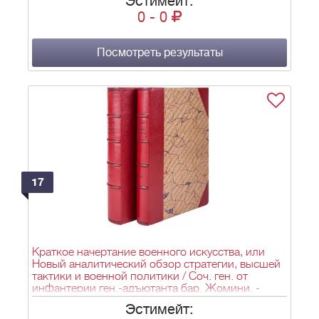
Эстимейт:
0
-
0
Посмотреть результаты
17
Краткое начертание военного искусства, или
Новый аналитический обзор стратегии, высшей
тактики и военной политики / Соч. ген. от
инфантерии ген.-адъютанта бар. Жомини. -
СПб., В тип. путей сообщения и публичных
Эстимейт:
зданий, 1840. - Ч. 1. - [2], VI, 396, III с., [1] л. карт.;