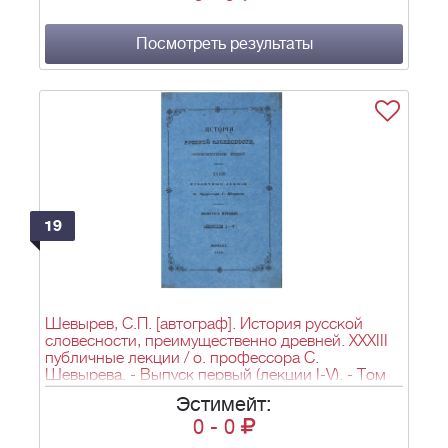
Посмотреть результаты
19
Шевырев, С.П. [автограф]. История русской
словесности, преимущественно древней. XXXIII
публичные лекции / о. профессора С.
Шевырева. - Выпуск первый (лекции I-V). - Том
первый, часть первая. - М.: Университетская тип.,
Эстимейт:
1846. - 262, [2] c.; 23,5x15,5 см.
0
-
0