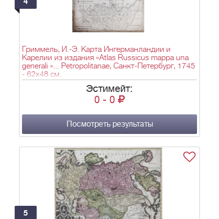
4
Гриммель, И.-Э. Карта Ингерманландии и
Карелии из издания «Atlas Russicus mappa una
generali »... Petropolitanae, Санкт-Петербург, 1745
- 62х48 см.
Эстимейт:
0
-
0
Посмотреть результаты
5