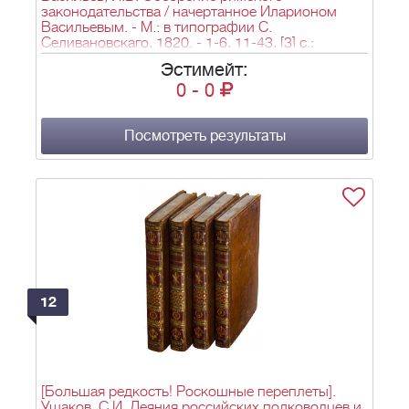
законодательства / начертанное Иларионом
Васильевым. - М.: в типографии С.
Селивановскаго, 1820. - 1-6, 11-43, [3] с.;
17,5х11,2 см.
Эстимейт:
0
-
0
Посмотреть результаты
12
[Большая редкость! Роскошные переплеты].
Ушаков, С.И. Деяния российских полководцев и