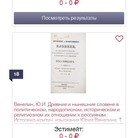
0
-
0
Ч. 2. - [2], 264, II с., [3] л. ил.; 22x13,5 см.
Посмотреть результаты
18
Венелин, Ю.И. Древние и нынешние словене в
политическом, народописном, историческом и
религиозном их отношении к россиянам :
Историко-критич. изыскания Юрия Венелина. Т.
1-2. Т. 2. - М.: в университетской тип., 1841. - [6],
Эстимейт:
LXXIX, 326, 8, 8 с., 2 л. ил.; 20,5х13,2 см.
0
-
0