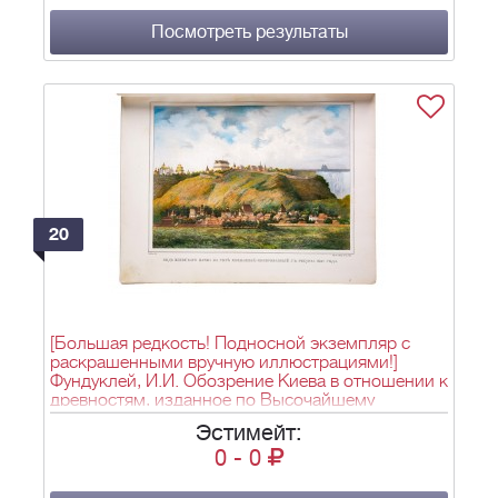
Посмотреть результаты
20
[Большая редкость! Подносной экземпляр с
раскрашенными вручную иллюстрациями!]
Фундуклей, И.И. Обозрение Киева в отношении к
древностям, изданное по Высочайшему
соизволению / киевским гражданским
Эстимейт:
губернатором / Иваном Фундуклеем. - Киев:
0
-
0
Типография И. Вальнера, 1847. - VIII, XVI, 111 с.,
[62] л.ил.; 34,5x27 см.