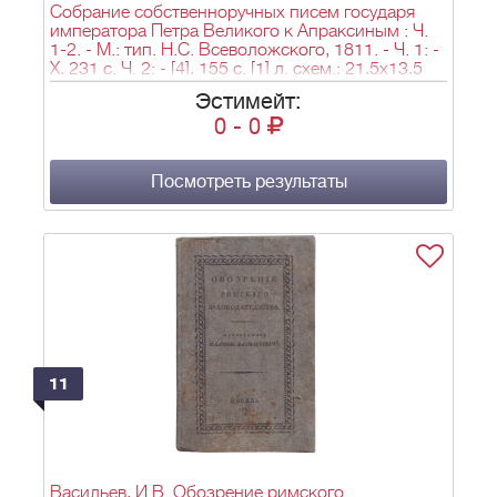
Собрание собственноручных писем государя
императора Петра Великого к Апраксиным : Ч.
1-2. - М.: тип. Н.С. Всеволожского, 1811. - Ч. 1: -
X, 231 с. Ч. 2: - [4], 155 с. [1] л. схем.; 21,5х13,5
см.
Эстимейт:
0
-
0
Посмотреть результаты
11
Васильев, И.В. Обозрение римского