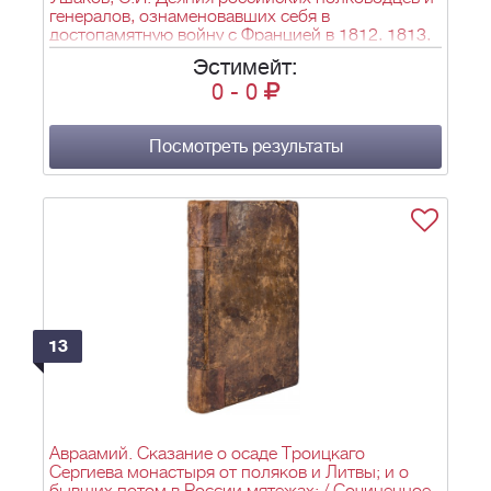
генералов, ознаменовавших себя в
достопамятную войну с Францией в 1812, 1813,
1814 и 1815 годах, с кратким начертанием всей
Эстимейт:
их службы, с самого начала вступления в оную :
0
-
0
Ч. 1-4. - СПб.: в типографии Карла Крайя, 1822.
Ч. 1: [2], VI, 294 с., 2 л. фронт. (грав. тит. л.,
портр.), 5 л. портр.; Ч. 2: [2], 334 с., 7 л. портр.; Ч.
3: [4], 280 с., 9 л. портр.; Ч. 4: [4], 240 с., 10 л.
Посмотреть результаты
портр.; 22,3х14 см.
13
Авраамий. Сказание о осаде Троицкаго
Сергиева монастыря от поляков и Литвы; и о