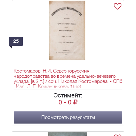
25
Костомаров, Н.И. Севернорусския
народоправства во времена удельно-вечеваго
уклада: [в 2 т.] / соч. Николая Костомарова. - СПб
: Изд. Д. Е. Кожанчикова, 1863.
Эстимейт:
0
-
0
Посмотреть результаты