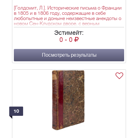
[Голдсмит, Л.]. Исторические письма о Франции
в 1805 и в 1806 году, содержащие в себе
любопытные и доныне неизвестные анекдоты о
новом Сен-Клудском дворе, с верным
описанием характеров не только всей фамилии
Эстимейт:
г. Бонапарте и особ, ныне его окружающих; но и
0
-
0
самых посланников и иностранных министров,
при дворе его находящихся: Соч., извлеченное
из достоверных источников [Т. 1 из 2-х]: Пер. с
фр. [С.А. Немирова]. - М.: Сенатская типография,
Посмотреть результаты
1807. - [Т. 1]. - [4], 332 c.; 18,8x12,3 см.
10