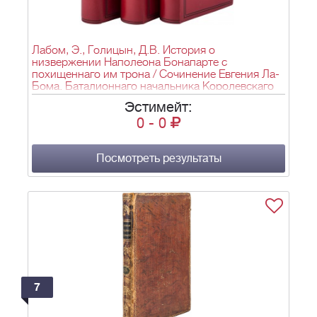
Лабом, Э., Голицын, Д.В. История о
низвержении Наполеона Бонапарте с
похищеннаго им трона / Сочинение Евгения Ла-
Бома. Баталионнаго начальника Королевскаго
гвардейскаго корпуса, кавалера Почетнаго
Эстимейт:
легиона и императорскаго австрийскаго ордена
0
-
0
Железной короны ; перевод с французскаго. -
1821-1823.
Посмотреть результаты
7