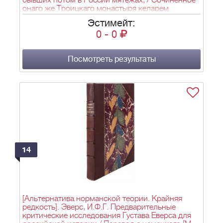
бывших потом в России мятежах; / Сочиненное
онаго же Троицкаго монастыря келарем
Аврамием Палицыным. - Издание второе. - М.: В
Эстимейт:
Синодальной типографии, 1822. - [2], 1-176,
0
-
0
175-270, 273-324 с.; 21,4х13,3 см.
Посмотреть результаты
14
[Альтернатива норманской теории. Крайняя
редкость]. Эверс, И.Ф.Г. Предварительные
критические иcследования Густава Еверса для