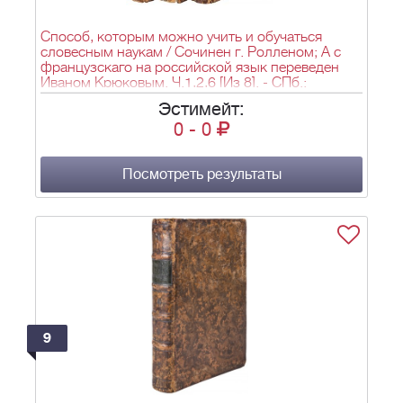
Способ, которым можно учить и обучаться
словесным наукам / Сочинен г. Ролленом; А с
французскаго на российской язык переведен
Иваном Крюковым. Ч.1,2,6 [Из 8]. - СПб.:
Императорская академия наук, 1789.
Эстимейт:
0
-
0
Посмотреть результаты
9