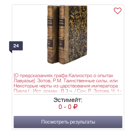
24
[О предсказаниях графа Калиостро о опытах
Лавуазье]. Зотов, Р.М. Таинственные силы, или
Некоторые черты из царствования императора
Павла I : Ист. роман : В 3 ч. / Соч. Р. Зотова. Ч. 1-
3. - СПб.: тип. Эдуарда Веймара, 1859.
Эстимейт:
0
-
0
Посмотреть результаты