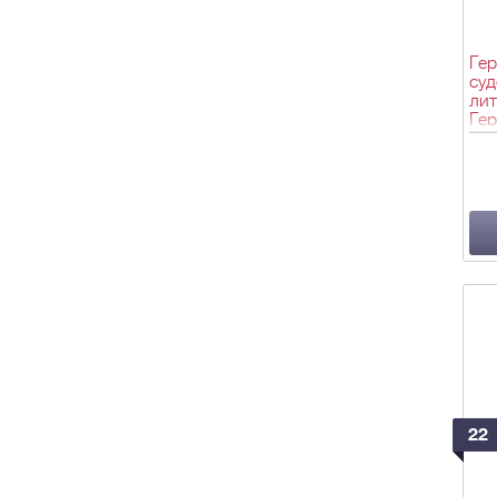
Гер
су
лит
Гер
Фра
23,
22