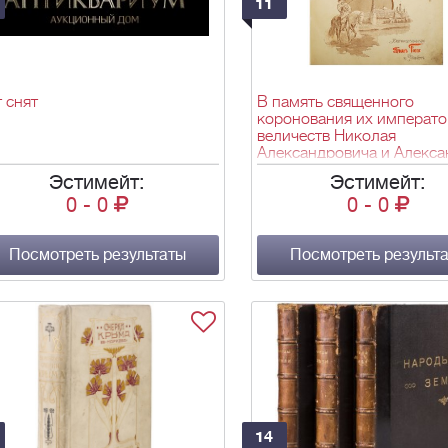
11
 снят
В память священного
коронования их императо
величеств Николая
Александровича и Алекс
Федоровны [в Москве] 14 
Эстимейт:
Эстимейт:
1896 года : Со множеств
0
-
0
0
-
0
иллюстраций лучших
художников : Сб. - СПб.: Г
Гоппе, 1896. - [8], IV, 100, 
Посмотреть результаты
ил.; 38х28,5 см.
Посмотреть результ
14