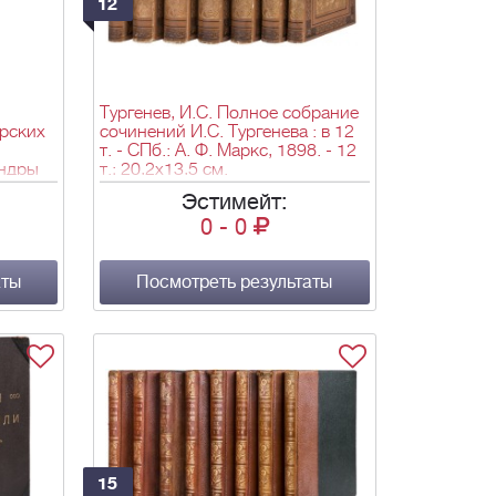
12
Тургенев, И.С. Полное собрание
рских
сочинений И.С. Тургенева : в 12
т. - СПб.: А. Ф. Маркс, 1898. - 12
андры
т.; 20,2х13,5 см.
мая
Эстимейт:
ом
0
-
0
.
210 с.:
аты
Посмотреть результаты
15