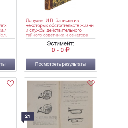
Лопухин, И.В. Записки из
лях
некоторых обстоятельств жизни
а /
и службы действительного
Пол.
тайного советника и сенатора
. карт.:
И.В. Лопухина, составленный им
Эстимейт:
самим / С предисл. Искандера. -
0
-
0
Лондон: Trübner & C°, 1860. - [2],
VIII, 212 с.; 20х13 см.
аты
Посмотреть результаты
21