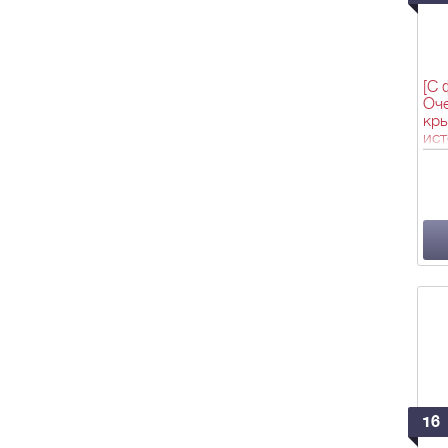
[С 
Оч
кр
ист
Мар
во 
520
[15
16