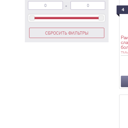
4
СБРОСИТЬ ФИЛЬТРЫ
Раи
сла
бол
тмы
ис
Ио
ар
Ар
Ков
Ст
Сл
и В
тип
[16
см.