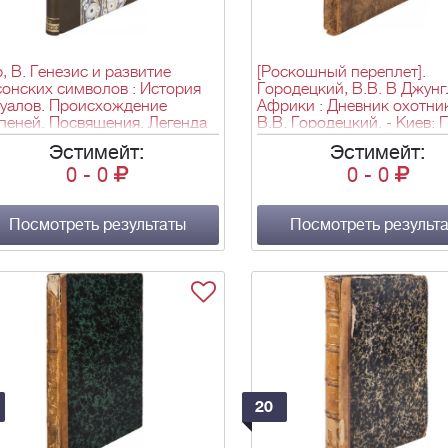
, В. Генезис и развитие
[Роскошный переплет].
онских символов : История
Городецкий, В.В. В Джунг
туалов. Происхождение
Африки : Дневник охотник
пеней. Посвящения. Легенда
В.В. Городецкий. - Киев: 
ираме : (То, что должен знать
тип., 1914. - [4], 184 с., 2 л
Эстимейт:
Эстимейт:
тер) / Доктор Папюс ; Пер. с
ил.; 30,6х21,9 см.
0
-
0
0
-
0
 [и предисл.] В.В.В. - СПб.:
о-лит. С.-Петерб. одиноч.
ьмы, 1911. - [8], 119 с.: ил.;
2х13,9 см.
Посмотреть результаты
Посмотреть результ
20