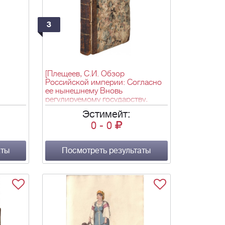
3
[Плещеев, С.И. Обзор
Российской империи: Согласно
ее нынешнему Вновь
регулируемому государству,
разделенному на различные
Эстимейт:
правительства. Показывая их
0
-
0
 : Со
положение и границы, столицу и
районные города каждого
ской
правительства; нравы и религию
аты
различных народов,
Посмотреть результаты
составляющих эту обширную
империю; моря, озера и реки...].
l
Pleshcheev, S.I. Survey of the
de
Russian Empire: According to its
Present Newly Regulated State,
 M. le
Divided into Different Governments.
lité
Shewing their situation and
'instant
boundaries, the capital and district