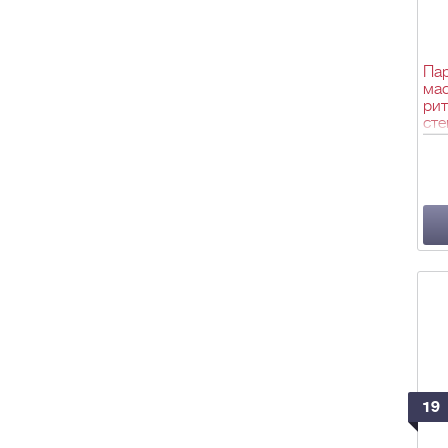
Пар
мас
ри
сте
о Х
мас
фр.
Тип
тюр
21,
19