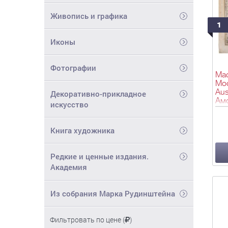
Живопись и графика
1
Иконы
Фотографии
Мас
Мос
Aus
Декоративно-прикладное
Амс
искусство
46,
Книга художника
Редкие и ценные издания.
Академия
Из собрания Марка Рудинштейна
Фильтровать по цене (
)