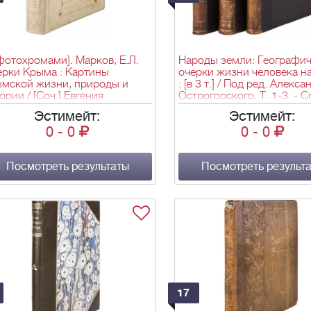
фотохромами]. Марков, Е.Л.
Народы земли: Географич
ерки Крыма : Картины
очерки жизни человека н
ымской жизни, природы и
: [в 3 т.] / Под ред. Алекса
ории / [Соч.] Евгения
Острогорского. Т. 1-3. - С
кова. - изд. 3-е. - СПб.; М.: т-
изд. т-ва "Обществ. польз
Эстимейт:
Эстимейт:
М.О. Вольф, ценз. 1902. - XIV,
[1903-1911]; 29х23 см.
0
-
0
0
-
0
, IV с., 1 л. фронт. (портр.),
] л. ил.: ил.; 26,8х19,8 см.
Посмотреть результаты
Посмотреть результ
17