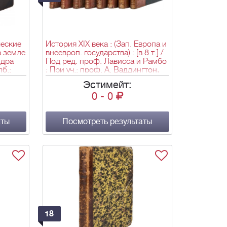
еские
История XIX века : (Зап. Европа и
а земле
внеевроп. государства) : [в 8 т.] /
ндра
Под ред. проф. Лависса и Рамбо
пб.:
; При уч.: проф. А. Ваддингтон,
а",
проф. М. Валь, акад. гр. Альбер
Эстимейт:
Вандал и др. Пер. с фр. с доп. ст.
0
-
0
проф. А.Г. Виноградова, М.М.
Ковалевского и К.А. Тимирязева.
- М.: Т-во «Бр. А. и И. Гранат и
аты
К°», 1905-1907. - 8 т.; 26,7х18,3
Посмотреть результаты
см.
18