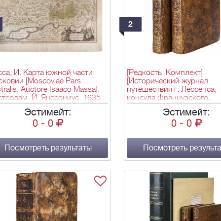
2
са, И. Карта южной части
[Редкость. Комплект].
ковии [Moscoviae Pars
[Исторический журнал
tralis. Auctore Isaaco Massa].
путешествия г. Лессепса,
тердам: Й. Янссониус, 1635.
консула французского,
7×58,5 см.
находившегося при графе
Эстимейт:
Эстимейт:
Лаперузе в должности
0
-
0
0
-
0
королевскаго переводчика
времени приезда его к
Петропавловской Камчат
Посмотреть результаты
гавани, где он оставил
Посмотреть результ
французския фрегаты, до
прибытия во Францию 17
октября 1788 года]. Journa
historique du voyage de M. 
Lesseps, consul de France,
employé dans l'expédition de
comte de la Pérouse, en qua
d'interprète du roi : depuis l