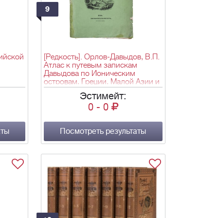
- Париж:
9
ийской
[Редкость]. Орлов-Давыдов, В.П.
Атлас к путевым запискам
Давыдова по Ионическим
островам, Греции, Малой Азии и
сандра
Турции. - СПб.: тип. Фишера,
Эстимейт:
1840. - [4] л., [33] л. ил. (ил., карт.,
0
-
0
.
план.); 49,5х34 см.
альные
аты
Посмотреть результаты
ба его
ва,
3,5 см.