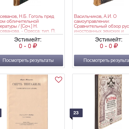
севанов, Н.Б. Гоголь пред
Васильчиков, А.И. О
дом обличительной
самоуправлении:
ературы / [Соч.] Н.
Сравнительный обзор рус
севанова. - Одесса: тип. П.
иностранных земских и
нцова, 1861. - [2], 174 с.;
общественных учреждений:
Эстимейт:
Эстимейт:
2х15,8 см.
из 2 т.] / [Соч.] кн. А.И.
0
-
0
0
-
0
Васильчикова. - Санкт-
Петербург: тип. Э. Праца, 
1871]. Т. II. - VIII, 477 с.; 2
Посмотреть результаты
см.
Посмотреть результ
23