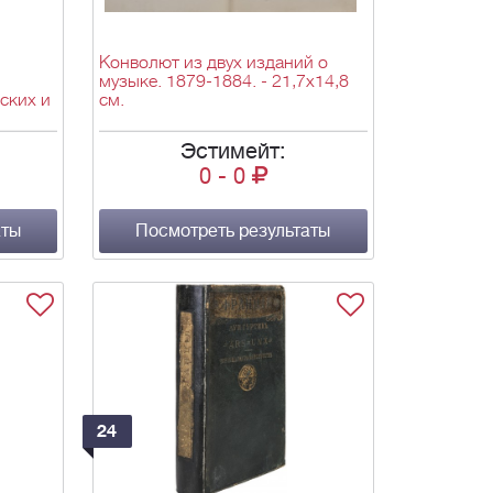
Конволют из двух изданий о
музыке. 1879-1884. - 21,7х14,8
ских и
см.
 [т. 2
Эстимейт:
0
-
0
[1870-
4х16,3
аты
Посмотреть результаты
24