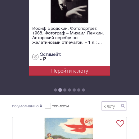
Иосиф Бродский. Фотопортрет.
1968. Фотограф – Михаил Лемхин.
Авторский серебряно-
желатиновый отпечаток. – 1 л.; ...
Эстимейт:
-
Перейти к лоту
по умолчанию
топ-лоты