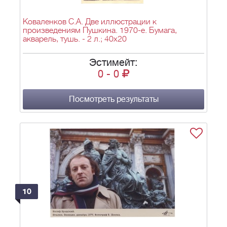
Коваленков С.А. Две иллюстрации к
произведениям Пушкина. 1970-е. Бумага,
акварель, тушь. - 2 л.; 40х20
Эстимейт:
0
-
0
Посмотреть результаты
10