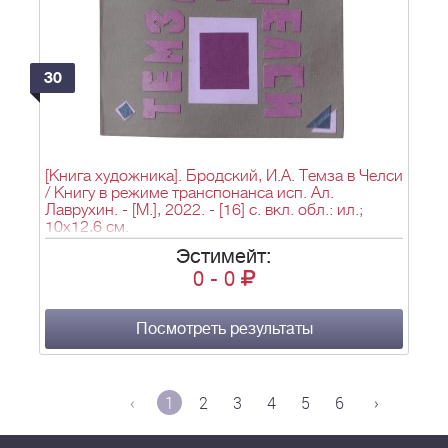
30
[Книга художника]. Бродский, И.А. Темза в Челси
/ Книгу в режиме транспонанса исп. Ал.
Лаврухин. - [М.], 2022. - [16] с. вкл. обл.: ил.;
10х12,6 см.
Эстимейт:
0
-
0
Посмотреть результаты
‹
1
2
3
4
5
6
›