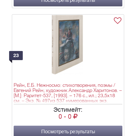
Посмотреть результаты
23
Рейн, Е.Б. Нежносмо: стихотворения, поэмы /
Евгений Рейн; художник Александр Харитонов. –
[М.]: Раритет-537, [1993]. – 176 с., ил.; 23,5x18
см. – Экз. № 497из 537 нумерованных экз.
Эстимейт:
0
-
0
Посмотреть результаты