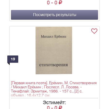
0
-
0
Посмотреть результаты
19
[Первая книга поэта]. Ерёмин, М. Стихотворения
/ Михаил Ерёмин ; Послесл. Л. Лосева. -
Тенафлай: Эрмитаж, 1986. - 157 с., [2] с.
объявл.; 16,4х12,7 см.
Эстимейт:
0
-
0