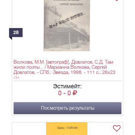
28
Волкова, М.М. [автограф], Довлатов, С.Д. Там
жили поэты... / Марианна Волкова, Сергей
Довлатов. - СПб.: Звезда, 1998. - 111 с.; 26x23
см.
Эстимейт:
0
-
0
Посмотреть результаты