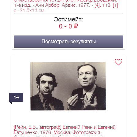
Стихотворения 1972–1976 / Иосиф Бродский. -
1-е изд. - Анн Арбор: Ардис, 1977. - [4], 113, [1]
с.; 21,5х14 см.
Эстимейт:
0
-
0
Посмотреть результаты
14
[Рейн, Е.Б., автограф] Евгений Рейн и Евгений
Евтушенко. 1976. Москва. Фотография.