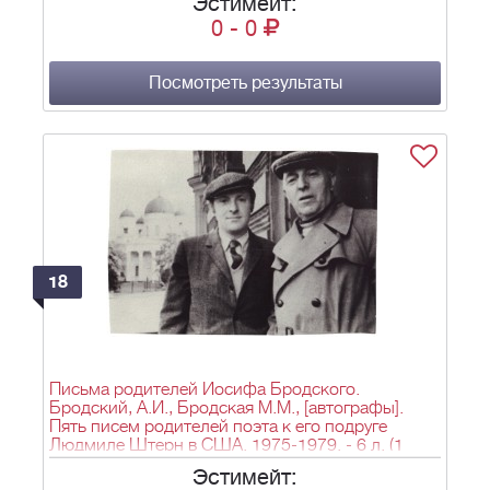
Эстимейт:
0
-
0
Посмотреть результаты
18
Письма родителей Иосифа Бродского.
Бродский, А.И., Бродская М.М., [автографы].
Пять писем родителей поэта к его подруге
Людмиле Штерн в США. 1975-1979. - 6 л. (1
конверт); 21х14,5, 10х15,5, 15х9,5 см.
Эстимейт: