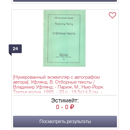
24
[Нумерованный экземпляр с автографом
автора]. Уфлянд, В. Отборные тексты /
Владимир Уфлянд. - Париж; М.; Нью-Йорк:
Третья волна, 1995. - 20 c.; 19,5х14,5 см. -
(Библиотечка поэзии «Стрельца»).
Эстимейт:
0
-
0
Посмотреть результаты