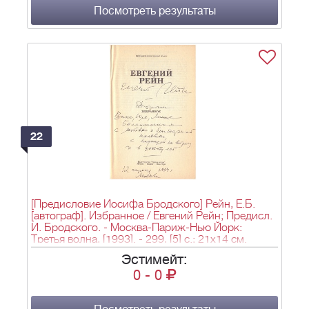
Посмотреть результаты
22
[Предисловие Иосифа Бродского] Рейн, Е.Б.
[автограф]. Избранное / Евгений Рейн; Предисл.
И. Бродского. - Москва-Париж-Нью Йорк:
Третья волна, [1993]. - 299, [5] с.; 21x14 см.
Эстимейт:
0
-
0