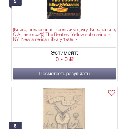
5
[Книга, подаренная Бродским другу. Коваленков,
С.А., автограф] The Beatles. Yellow submarine. -
NY: New american library 1969. -
Эстимейт:
0
-
0
Посмотреть результаты
6