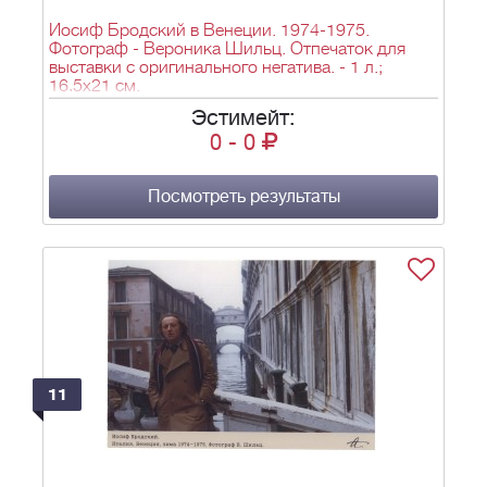
Иосиф Бродский в Венеции. 1974-1975.
Фотограф - Вероника Шильц. Отпечаток для
выставки с оригинального негатива. - 1 л.;
16,5х21 см.
Эстимейт:
0
-
0
Посмотреть результаты
11