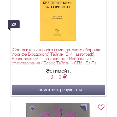
29
[Составитель первого самиздатского сборника
Иосифа Бродского] Тайгин, Б.И. [автограф].
Бездорожьем — за горизонт: Избранные
стихотворения / Борис Тайгин. - СПб.: Бэ-Та,
2005. - [7], 146, [15] с.; 20,5x14,5 см.
Эстимейт:
0
-
0
Посмотреть результаты