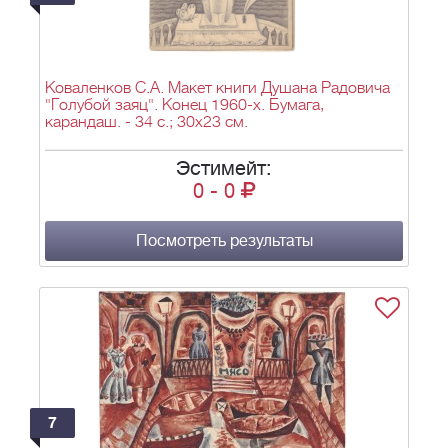
Коваленков С.А. Макет книги Душана Радовича
"Голубой заяц". Конец 1960-х. Бумага,
карандаш. - 34 с.; 30х23 см.
Эстимейт:
0
-
0
Посмотреть результаты
7