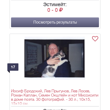
Эстимейт:
0
-
0
Посмотреть результаты
17
Иосиф Бродский, Лев Прыгунов, Лев Лосев,
Роман Каплан, Семен Окштейн и кот Миссисипи
в доме поэта. 30 фотографий. - 30 л.; 10х15,
15х10 см.