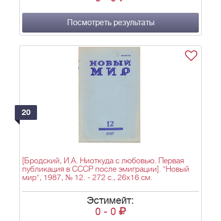
Посмотреть результаты
20
[Бродский, И.А. Ниоткуда с любовью. Первая
публикация в СССР после эмиграции]. "Новый
мир", 1987, № 12. - 272 с., 26х16 см.
Эстимейт:
0
-
0