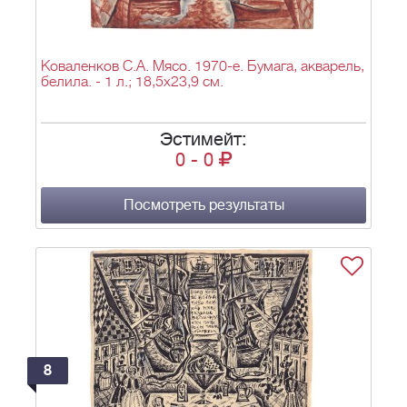
Коваленков С.А. Мясо. 1970-е. Бумага, акварель,
белила. - 1 л.; 18,5х23,9 см.
Эстимейт:
0
-
0
Посмотреть результаты
8