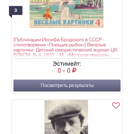
3
[Публикации Иосифа Бродского в СССР -
стихотворение «Поющие рыбки»] Веселые
картинки. Детский юмористический журнал ЦК
ВЛКСМ. № 4, 1970. - М.: «Молодая гвардия»,
1970. - 16 с., ил. 26×20 см.
Эстимейт:
0
-
0
Посмотреть результаты