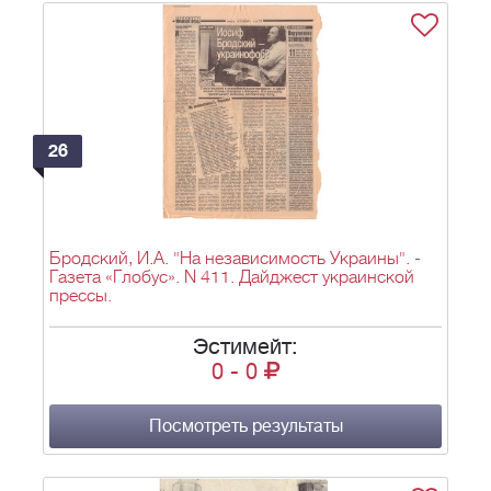
26
Бродский, И.А. "На независимость Украины". -
Газета «Глобус». N 411. Дайджест украинской
прессы.
Эстимейт:
0
-
0
Посмотреть результаты