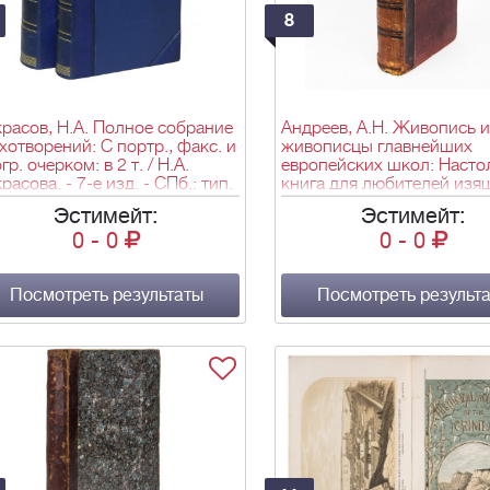
8
расов, Н.А. Полное собрание
Андреев, А.Н. Живопись и
хотворений: С портр., факс. и
живописцы главнейших
гр. очерком: в 2 т. / Н.А.
европейских школ: Насто
расова. - 7-е изд. - СПб.: тип.
книга для любителей изя
. Суворина, 1899. - Т. 1: 1842-
искусств с присовокупле
Эстимейт:
Эстимейт:
. - XXIX, [1], 608 с., [3] л.
замечательнейших картин
0
-
0
0
-
0
нт. (портр., факс.); Т. 2: 1873-
находящихся в России, и
7. - [4], 566 с.; 22х16 см.
шестнадцатью таблицами
монограмм известнейших
Посмотреть результаты
художников / Сост. по лу
Посмотреть результ
соврем. изд. А.Н. Андреев
СПб.: М.О. Вольф, 1857. - [
580, XIV, [18] с.: факс.; 22
см.