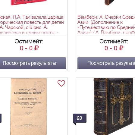
ская, Л.А. Так велела царица:
Вамбери, А. Очерки Сред
орическая повесть для детей
Азии: (Дополнение к
.А. Чарской; с 6 рис. А.
«Путешествию по Средне
ьдингера и одним портр. -
Азии») / А. Вамбери, про
.; М.: Издание т-ва М.О.
восточных языков и лите
Эстимейт:
Эстимейт:
ьф, [1910]. - [4], IV, 92 с., [1] л.
при Пражском университет
0
-
0
0
-
0
нт. (портр.), [6] л. ил. ; 24 см.
М.: тип. А.И. Мамонтова, 1
[3], 362, IV c.; 21х14 см.
Посмотреть результаты
Посмотреть результ
23