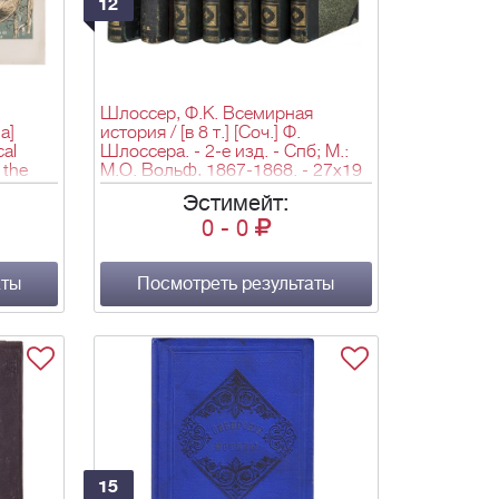
12
Шлоссер, Ф.К. Всемирная
а]
история / [в 8 т.] [Соч.] Ф.
cal
Шлоссера. - 2-е изд. - Спб; М.:
 the
М.О. Вольф, 1867-1868. - 27х19
см.
Эстимейт:
тфорд:
0
-
0
rübner
с., [3]
аты
Посмотреть результаты
15