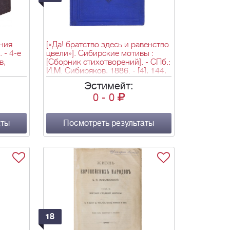
ния
[«Да! братство здесь и равенство
 - 4-е
цвели»]. Сибирские мотивы :
в,
[Сборник стихотворений]. - СПб.:
И.М. Сибиряков, 1886. - [4], 144,
[3] с.; 18,4х13,8 см.
Эстимейт:
0
-
0
аты
Посмотреть результаты
18