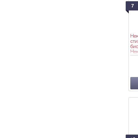
7
Нек
сти
био
Нек
А.С
1872
фро
187