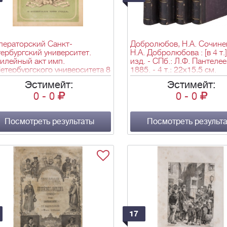
ператорский Санкт-
Добролюбов, Н.А. Сочине
ербургский университет.
Н.А. Добролюбова : [в 4 т.].
илейный акт имп.
изд. - СПб.: Л.Ф. Пантелее
етербургского университета 8
1885. - 4 т.; 22х15,5 см.
раля 1869 года. - СПб.:
Эстимейт:
Эстимейт:
атня В.И. Головина, 1869. -
0
-
0
0
-
0
, IV, [2], 174 с.: нот.; 24х16,3 см.
Посмотреть результаты
Посмотреть результ
17