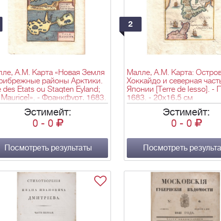
2
ле, А.М. Карта «Новая Земля
Малле, А.М. Карта: Остро
прибрежные районы Арктики.
Хоккайдо и северная част
le des Etats ou Staqten Eyland;
Японии [Terre de Iesso]. -
e Maurice]». - Франкфурт, 1683.
1683. - 20х16,5 см
0х16,5 см.
Эстимейт:
Эстимейт:
0
-
0
0
-
0
Посмотреть результаты
Посмотреть результ