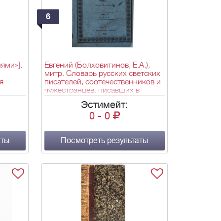
6
ями»].
Евгений (Болховитинов, Е.А.),
митр. Словарь русских светских
я
писателей, соотечественников и
чужестранцев, писавших в
: В
России [в 2 т.] / Соч. митр.
Эстимейт:
. 37-
Евгения; [Предисл. изд.: Михаил
0
-
0
л. ил.
Погодин]. - М.: Московитянин,
186,
1845. - Т. 1 : [От А до К.]. - [2], IV,
, 619-
328 с.; Т. 2 : [От Л. до Ф]. - [2],
с.
аты
290, XVI с.; 21,6х14,5 см.
Посмотреть результаты
6