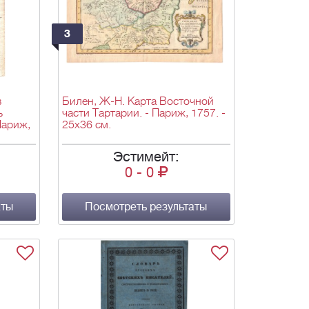
3
в
Билен, Ж-Н. Карта Восточной
ь
части Тартарии. - Париж, 1757. -
 Париж,
25х36 см.
Эстимейт:
0
-
0
аты
Посмотреть результаты