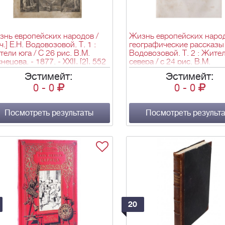
нь европейских народов /
Жизнь европейских народ
ч.] Е.Н. Водовозовой. Т. 1 :
географические рассказы 
ели юга / С 26 рис. В.М.
Водовозовой. Т. 2 : Жите
нецова. - 1877. - XXII, [2], 552
севера / c 24 рис. В.М.
 26 л. ил.; 26,5х18,6 см.
Васнецова. - 1878. - XVI, 5
Эстимейт:
Эстимейт:
24 л. ил.; 26х18 см.
0
-
0
0
-
0
Посмотреть результаты
Посмотреть результ
20