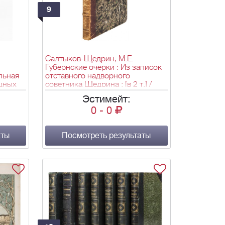
9
Салтыков-Щедрин, М.Е.
Губернские очерки : Из записок
льная
отставного надворного
щных
советника Щедрина : [в 2 т.] /
нием
Собрал и издал М.Е. Салтыков. -
Эстимейт:
,
2-е изд. - М.: тип. Каткова и К°,
0
-
0
1857. - Т.2.; 21х13,5 см.
чшим
аты
Посмотреть результаты
ым. -
4], IV,
,5х15