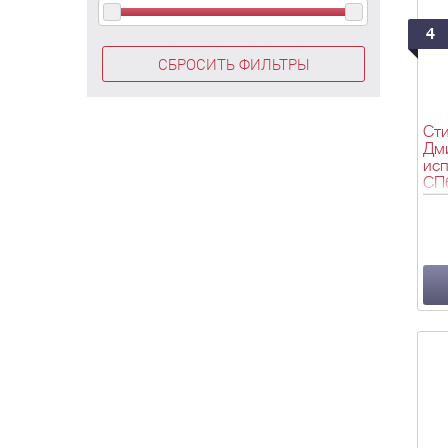
4
СБРОСИТЬ ФИЛЬТРЫ
Ст
Дми
исп
СПб
лю
сло