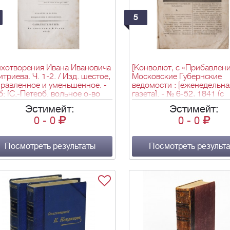
5
ихотворения Ивана Ивановича
[Конволют; с «Прибавлени
триева. Ч. 1-2. / Изд. шестое,
Московские Губернские
равленное и уменьшенное. -
ведомости : [еженедельна
: [С.-Петерб. вольное о-во
газета]. - № 6-52, 1841 (с
бителей российской
соответств. прибавл.). - М.
Эстимейт:
Эстимейт:
весности], 1823.
губернской тип., 1841. - сс
0
-
0
0
-
0
164, 173-276, 285-404, [1] 
[№№; офиц. часть]; сс. 41-
189-370, 373-540, 555-616
Посмотреть результаты
670, 673-684, 687-746, [4] 
Посмотреть результ
объявл.; 749-780, 783-79
[прибавл., неоф. часть];
28,5х21,1 см.