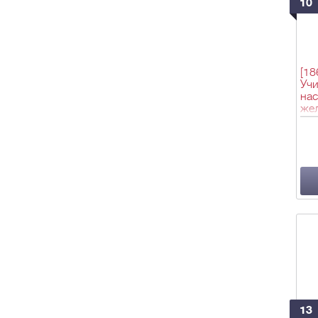
10
[18
Учи
нас
же
вос
- Г
4, 
147
245
343
451
25х
13