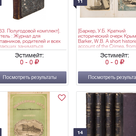
11
63. Полугодовой комплект].
[Баркер, У.Б. Краткий
тель : Журнал для
исторический очерк Крым
тавников, родителей и всех
Barker, W.B. A short histori
лающих заниматься
account of the Crimea, from
питанием и обучеинем детей.
earliest ages and during the
Эстимейт:
Эстимейт:
.3. - 1863, №1-12. - 18, 21-48,
Russian occupation. - Хер
0
-
0
0
-
0
49-100, 5-8, 101-146, 9-10,
Stephen Austin; Лондон: T
-192, 11-12, 193-244, 13-16,
and Co, 1855. - [2], XVI, 240 
-290, 17-18, 291-342, 19-22,
л. ил., карт.; 17,7х11 см.
-398, 23-26, 399-450, 27-30,
Посмотреть результаты
Посмотреть результ
-506, 507-606, 31-34 c.;
17,3 см.
14