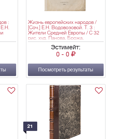
ов :
Жизнь европейских народов /
Е.Н.
[Соч.] Е.Н. Водовозовой. Т. 3 :
ли
Жители Средней Европы / С 32
рис. худ. Панова, Брожа,
45 с.,
Бухгольца [и др.]. - 1903. - XII,
Эстимейт:
565 с., 32 л. ил.; 28,4х18,4 см.
0
-
0
аты
Посмотреть результаты
21