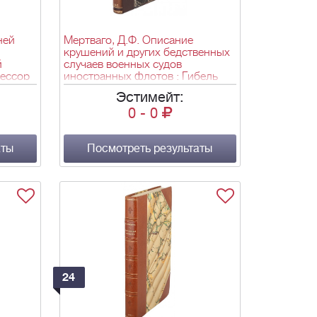
ней
Мертваго, Д.Ф. Описание
крушений и других бедственных
й
случаев военных судов
фессор
иностранных флотов : Гибель
ратуры
"Vanguard'a" / Сост. Д. Мертваго.
Эстимейт:
е. -
- СПб.: тип. Мор. м-ва, 1880. - [2],
0
-
0
868. -
6, 340, IV, 21 с., 1 л. черт.;
24х15,6 см.
аты
Посмотреть результаты
24