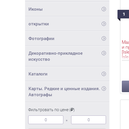
Иконы
1
открытки
Фотографии
Мал
и 
[Is
Декоративно-прикладное
Isl
искусство
- 2
Каталоги
Карты. Редкие и ценные издания.
Автографы
Фильтровать по цене (
)