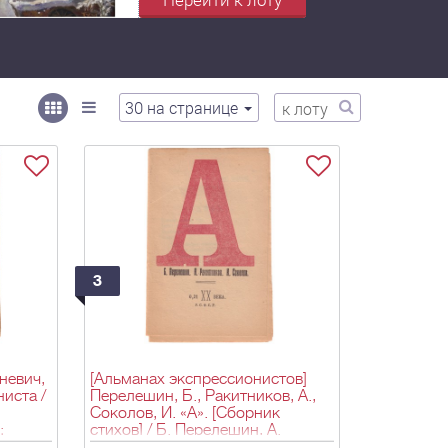
30
на странице
3
невич,
[Альманах экспрессионистов]
иста /
Перелешин, Б., Ракитников, А.,
Соколов, И. «А». [Сборник
;
стихов] / Б. Перелешин, А.
Ракитников, И. Соколов. -