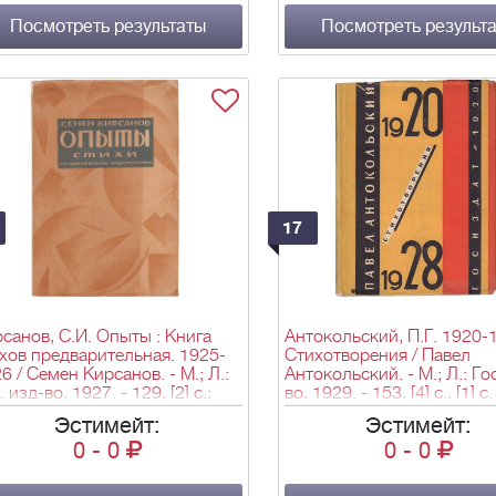
объявл.: ил. (ил., черт.); 3
Посмотреть результаты
см. - 3 000 экз.
Посмотреть результ
17
санов, С.И. Опыты : Книга
Антокольский, П.Г. 1920-
хов предварительная. 1925-
Стихотворения / Павел
6 / Семен Кирсанов. - М.; Л.:
Антокольский. - М.; Л.: Го
. изд-во, 1927. - 129, [2] с.;
во, 1929. - 153, [4] с., [1] с.
8х13,3 см.
объявл.; 18х13,6 см.
Эстимейт:
Эстимейт:
0
-
0
0
-
0