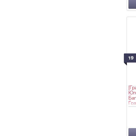
19
[Гр
Юго
Баг
Гра
фаб
фро
15×