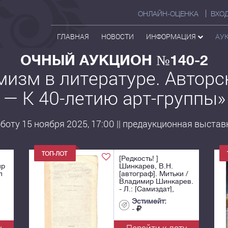
ОНЛАЙН-ОЦЕНКА
ВХО
ГЛАВНАЯ
НОВОСТИ
ИНФОРМАЦИЯ
АУ
ОЧНЫЙ АУКЦИОН №140-2
мизм в литературе. Авторс
— К 40-летию арт-группы»
оту 15 ноября 2025, 17:00 || предаукционная выставка
[Редкость! ]
ир
Шинкарев, В.Н.
л
[автограф]. Митьки /
Владимир Шинкарев.
- Л.: [Самиздат],
1988. - 30 с.; 30х20
Эстимейт:
см.
-
у
Перейти к лоту