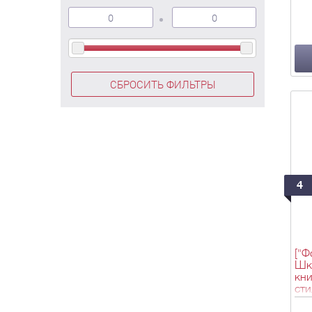
СБРОСИТЬ ФИЛЬТРЫ
4
["Ф
Шкл
кни
сти
Пг.