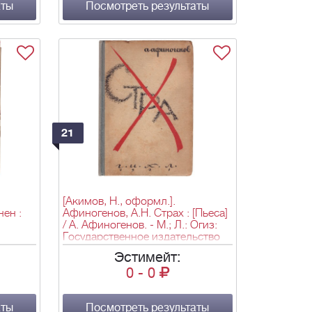
аты
КУприянова, п. КРЫлова, НИК.
Посмотреть результаты
Соколова. - М.; Л.: Земля и
фабрика, 1930. - [46] с., 1 л.
фронт. (ил.): ил.; 29х22 см.
21
[Акимов, Н., оформл.].
ен :
Афиногенов, А.Н. Страх : [Пьеса]
/ А. Афиногенов. - М.; Л.: Огиз:
Государственное издательство
ia,
художественой литературы,
Эстимейт:
1931. - 88 с.: ил.; 19,8х13,6 см. -
0
-
0
 вкл. л.
3 000 экз.
8,2х13
аты
Посмотреть результаты