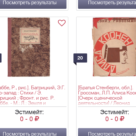
Посмотреть результаты
Посмотреть результ
20
аббе, Р., рис.]. Багрицкий, Э.Г.
[Братья Стенберги, обл.].
-запад : Стихи / Э.
Гроссман, Л.П. Алиса Коон
рицкий ; Фронт. и рис. Р.
[Очерк сценической
ббе. - М.; Л.: Земля и
деятельности] / Леонид
рика, 1930. - 102 с., 1 л.
Гроссман. - М.; Л.: Academ
Эстимейт:
Эстимейт:
нт. (ил.), [1] с. объявл.: ил.;
1930 (Л.: гос. тип. им. Ив.
0
-
0
0
-
0
10,8 см.
Федорова). - 105, [2] с., [3]
ил., портр.: ил., портр.; 1
см. - 3 000 экз.
Посмотреть результаты
Посмотреть результ