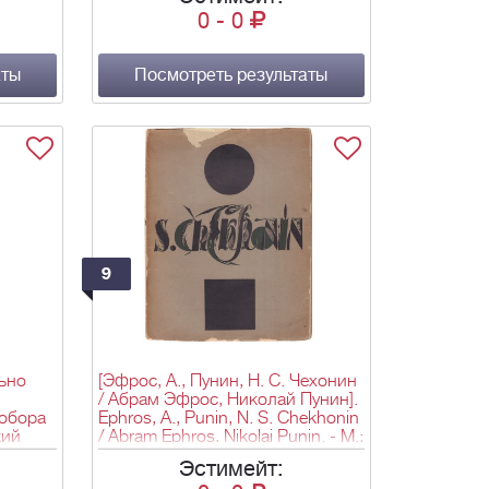
Война и мир. Мистерия Буфф
0
-
0
(два варианта), 150 000 000. -
464 с.; 19х11,5 см.
аты
Посмотреть результаты
9
льно
[Эфрос, А., Пунин, Н. С. Чехонин
/ Абрам Эфрос, Николай Пунин].
собора
Ephros, A., Punin, N. S. Chekhonin
кий
/ Abram Ephros, Nikolai Punin. - М.;
-
Л.: State press, [1924]. - 104, [2] c.,
Эстимейт:
): Изд-
[12] л. ил.: ил.; 29х22,5 см. - 1