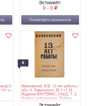
Эстимейт:
Р.С.Ф.С.Р., 0,21 ХХ века; [М.,
0
-
0
1921]. - 14 с.; 17,5×11 см.
аты
Посмотреть результаты
6
жка] О
Маяковский, В.В. 13 лет работы /
 151 с.;
обл. А. Лавинского: [В 2 т.]. М.:
Издание ВХУТЕМАС, [1922]. Т. 2:
Флейта позвоночник. Люблю.
Человек. Облако в штанах.
Эстимейт: