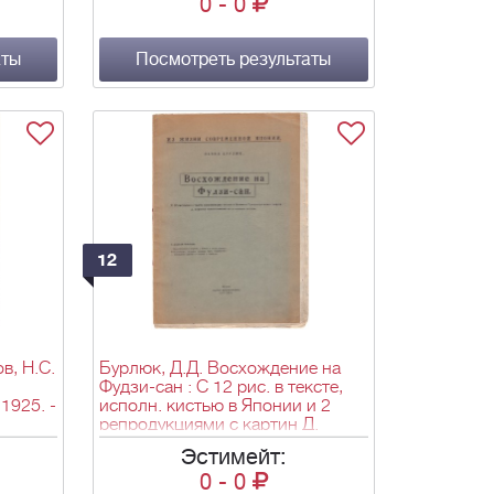
0
-
0
61, II
000 экз.
аты
Посмотреть результаты
12
ов, Н.С.
Бурлюк, Д.Д. Восхождение на
Фудзи-сан : С 12 рис. в тексте,
 1925. -
исполн. кистью в Японии и 2
репродукциями с картин Д.
Бурлюка, напеч. на отд. л / Давид
Эстимейт:
Бурлюк. - Нью-Йорк: М.Н.
0
-
0
Бурлюк, [1926]. - 12 с., [2] л. ил.: