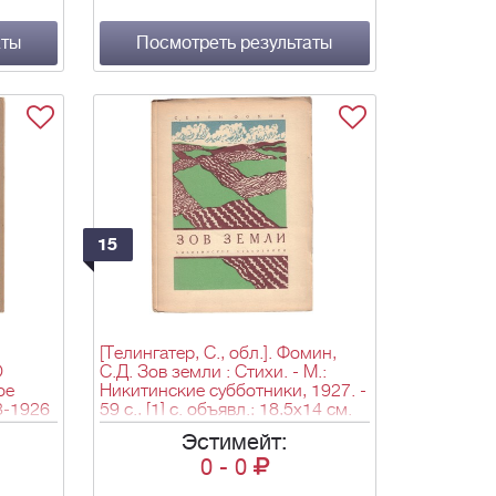
ил.; 29,5х21,5 см.
аты
Посмотреть результаты
15
[Телингатер, С., обл.]. Фомин,
О
С.Д. Зов земли : Стихи. - М.:
ое
Никитинские субботники, 1927. -
3-1926
59 с., [1] с. объявл.; 18,5х14 см.
 М.:
Эстимейт:
ое
0
-
0
.
 с.