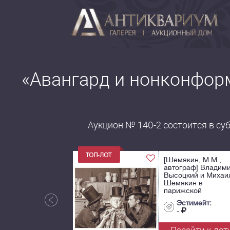
«Авангард и нонконфор
Аукцион № 140-2 состоится в субб
[Шемякин, М.М.,
автограф] Владим
Высоцкий и Михаи
Шемякин в
парижской
мастерской
Эстимейт:
художника. 1977.
-
Фотограф - ...
Перейти к лот