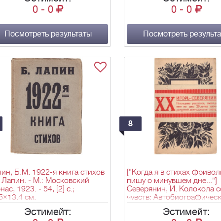
9×11 см.
0
-
0
0
-
0
Посмотреть результаты
Посмотреть результ
8
ин, Б.М. 1922-я книга стихов
["Когда я в стихах фриво
. Лапин. - М.: Московский
пишу о минувшем дне..."]
нас, 1923. - 54, [2] с.;
Северянин, И. Колокола 
5×13,4 см.
чувств: Автобиографичес
роман в 3-х частях / Игорь
Эстимейт:
Эстимейт:
Северянин. - Юрьев (Тарту