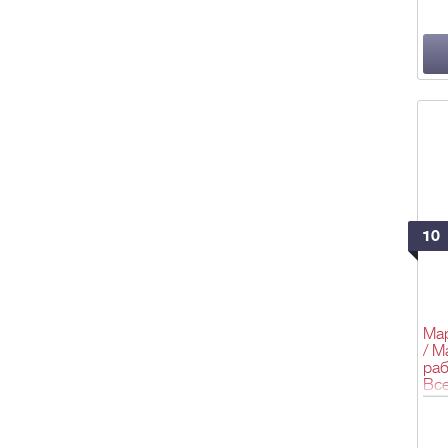
10
Ма
/ М
раб
Все
192
200