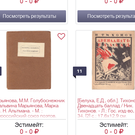
0
-
0
0
-
0
во Вадим Бергман, 1925. - 
с.; 17,5х11 см.
Посмотреть результаты
Посмотреть результ
11
рьянова, М.М. Голубоснежник
[Белуха, Е.Д., обл.]. Тихон
альвина Марьянова; Марка
Двенадцать баллад / Ник.
. Н. Альтмана. - М. :
Тихонов. - Л.: Гос. изд-во,
российский союз поэтов,
34, [2] с.; 17,6х12,9 см.
5. - 43, [3] с.; 14,2х10,9 см. -
Эстимейт:
Эстимейт:
0 экз.
0
-
0
0
-
0