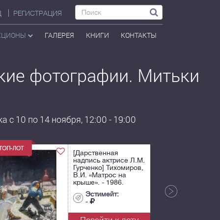
Д
РЕГИСТРАЦИЯ
КЦИОНЫ
ГАЛЕРЕЯ
КНИГИ
КОНТАКТЫ
кие фотографии. Митьки
 с 10 по 14 ноября, 12:00 - 19:00
[Дарственная
надпись актрисе Л.М.
Гурченко] Тихомиров,
В.И. «Матрос на
крыше». - 1986.
Холст, масло. - 60х46
Эстимейт:
см.
-
Перейти к лоту