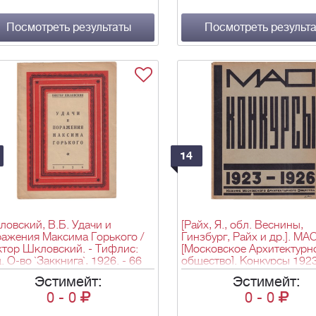
Посмотреть результаты
Посмотреть результ
14
овский, В.Б. Удачи и
[Райх, Я., обл. Веснины,
ажения Максима Горького /
Гинзбург, Райх и др.]. МА
тор Шкловский. - Тифлис:
[Московское Архитектурн
. О-во `Заккнига`, 1926. - 66
общество]. Конкурсы 192
 1 л. ил.; 17,5х13 см.
/ [ред. Е.В. Шервинский]. -
Эстимейт:
Эстимейт:
Московское Архитектурн
0
-
0
0
-
0
общество (типо-лит. им. Т
Дунаева), [1927]. - 147 с., 1