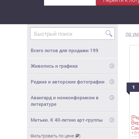
🔍
по у
Всего лотов для продажи
199
Живопись и графика
Редкие и авторские фотографии
1
Авангард и нонконформизм в
литературе
[Ре
Митьки. К 40-летию арт-группы
Вер
Сам
191
Фильтровать по цене (
)