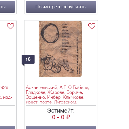
2,4х25,3
аты
Посмотреть результаты
18
1928.
Архангельский, А.Г. О Бабеле,
Гладкове, Жарове, Зориче,
с. изд-
Зощенко, Инбер, Клычкове,
крест. поэте, Луговском,
Никифорове, Олеше, Орешине,
Эстимейт:
Романове, Радимове, Светлове,
0
-
0
Сельвинском, Третьякове,
Уткине, Шкловском / Пародии А.
Архангельского ; Рис. м.