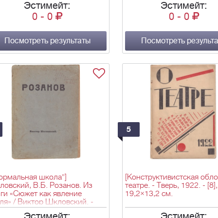
Эстимейт:
Эстимейт:
0
-
0
0
-
0
Посмотреть результаты
Посмотреть результ
5
ормальная школа"]
[Конструктивистская обло
овский, В.Б. Розанов. Из
театре. - Тверь, 1922. - [8],
ги «Сюжет как явление
19,2×13,2 см.
ля» / Виктор Шкловский. -
: Изд. «Опояз», 1921. - 56 c.;
Эстимейт:
Эстимейт: