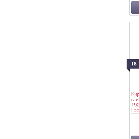
16
Кир
сти
192
Гос
19,