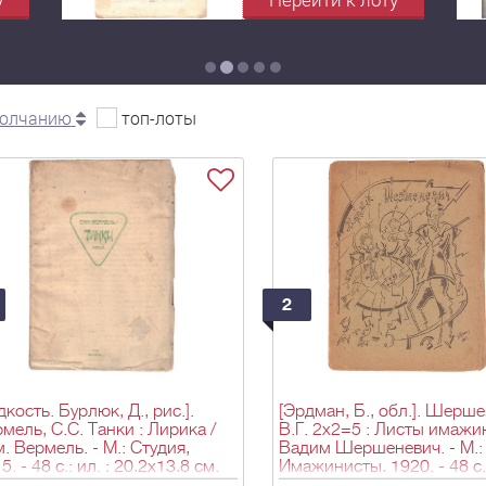
молчанию
топ-лоты
2
дкость. Бурлюк, Д., рис.].
[Эрдман, Б., обл.]. Шерше
мель, С.С. Танки : Лирика /
В.Г. 2х2=5 : Листы имажин
. Вермель. - М.: Студия,
Вадим Шершеневич. - М.:
5. - 48 с.: ил. ; 20,2х13,8 см.
Имажинисты, 1920. - 48 с.
18,4х13,7 см.