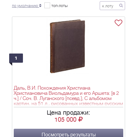
по умолчанию
топ-лоты
1
Даль, В.И. Похождения Христиана
Христиановича Виольдамура и его Аршета: [в 2
ч.] / Соч. В. Луганского [псевд.]; С альбомом
картин, на 51 л., рисованных известным русским
художником [А.П. Сапожниковым]. - СПб.: М.Д.
Цена продажи:
Ольхин, 1844.
105 000
Посмотреть результаты