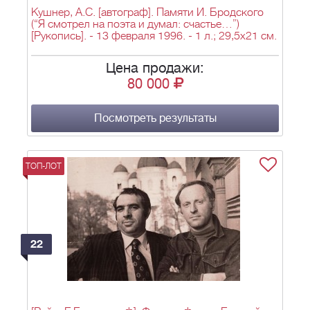
Кушнер, А.С. [автограф]. Памяти И. Бродского
(“Я смотрел на поэта и думал: счастье…”)
[Рукопись]. - 13 февраля 1996. - 1 л.; 29,5х21 см.
Цена продажи:
80 000
Посмотреть результаты
ТОП-ЛОТ
22