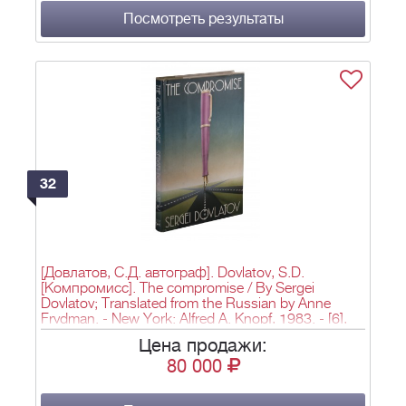
Посмотреть результаты
32
[Довлатов, С.Д. автограф]. Dovlatov, S.D.
[Компромисс]. The compromise / By Sergei
Dovlatov; Translated from the Russian by Anne
Frydman. - New York: Alfred A. Knopf, 1983. - [6],
147, [4] c.; 22х15 см.
Цена продажи:
80 000