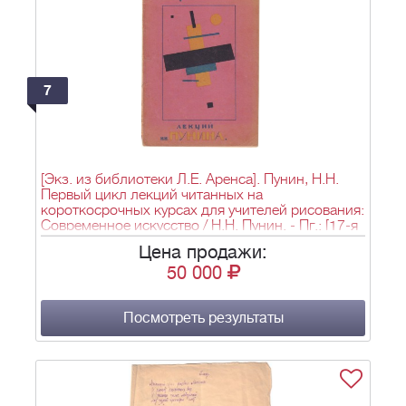
7
[Экз. из библиотеки Л.Е. Аренса]. Пунин, Н.Н.
Первый цикл лекций читанных на
короткосрочных курсах для учителей рисования:
Современное искусство / Н.Н. Пунин. - Пг.: [17-я
Гос. Тип.], 1920. - 84 с.; 21,5x14,5 см.
Цена продажи:
50 000
Посмотреть результаты