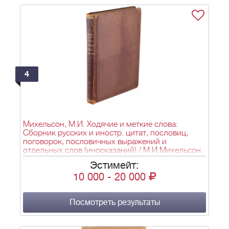
4
Михельсон, М.И. Ходячие и меткие слова:
Сборник русских и иностр. цитат, пословиц,
поговорок, пословичных выражений и
отдельных слов (иносказаний) / М.И.Михельсон.
- 2-е изд., пересмотр. и значит. пополн. - СПб.:
Эстимейт:
Тип. Акад. наук, 1896. - [2], X, 598 с.; 26x19 см.
10 000
-
20 000
Посмотреть результаты