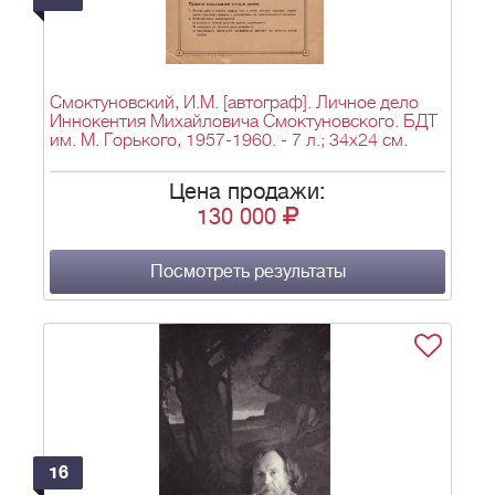
Смоктуновский, И.М. [автограф]. Личное дело
Иннокентия Михайловича Смоктуновского. БДТ
им. М. Горького, 1957-1960. - 7 л.; 34х24 см.
Цена продажи:
130 000
Посмотреть результаты
16