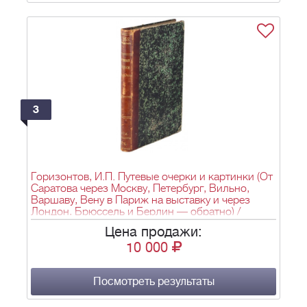
3
Горизонтов, И.П. Путевые очерки и картинки (От
Саратова через Москву, Петербург, Вильно,
Варшаву, Вену в Париж на выставку и через
Лондон, Брюссель и Берлин — обратно) /
И.П.Горизонтова [Каменного Гостя]. - Саратов:
Цена продажи:
тип. «Саратовского листка», 1890. - [4], 262, [2],
10 000
44, [2], 54 с.; 21,5x14 см.
Посмотреть результаты