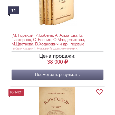
11
[М. Горький, И.Бабель, А. Ахматова, Б.
Пастернак, С. Есенин, О.Мандельштам,
М.Цветаева, В.Ходасевич и др.; первые
публикации]. Русский современник:
Литературно-художественный журнал,
Цена продажи:
издаваемый при ближайшем участии:
38 000
М.Горького, Евг. Замятина, А.Н.Тихонова,
К.Чуковского, Абр. Эфроса. - Л.-М.: [тип.
«Коминтерн» изд-ва «Красная новь»], 1924.
Посмотреть результаты
ТОП-ЛОТ