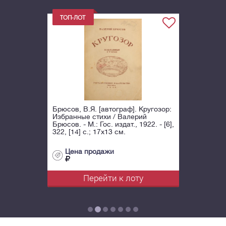
Брюсов, В.Я. [автограф]. Кругозор:
Избранные стихи / Валерий
Брюсов. - М.: Гос. издат., 1922. - [6],
322, [14] с.; 17x13 см.
Цена продажи
Перейти к лоту