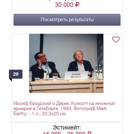
30 000
Посмотреть результаты
29
Иосиф Бродский и Дерек Уолкотт на книжной
ярмарке в Гетеборге. 1993. Фотограф Mark
Earthy. - 1 л.; 20,3х25 см.
Эстимейт: