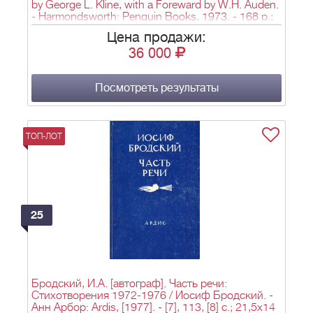
by George L. Kline, with a Foreward by W.H. Auden.
- Harmondsworth: Penguin Books, 1973. - 168 p.;
20х13 см.
Цена продажи:
36 000
Посмотреть результаты
ТОП-ЛОТ
25
Бродский, И.А. [автограф]. Часть речи:
Стихотворения 1972-1976 / Иосиф Бродский. -
Анн Арбор: Ardis, [1977]. - [7], 113, [8] c.; 21,5х14