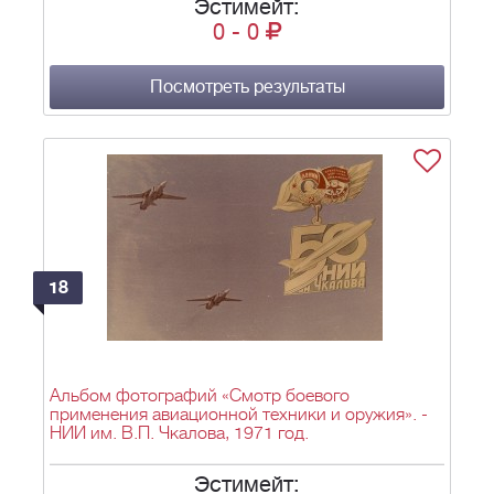
Эстимейт:
0
-
0
Посмотреть результаты
18
Альбом фотографий «Смотр боевого
применения авиационной техники и оружия». -
НИИ им. В.П. Чкалова, 1971 год.
Эстимейт: