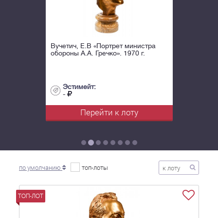
Вучетич, Е.В «Портрет министра
обороны А.А. Гречко». 1970 г.
Эстимейт:
-
Перейти к лоту
по умолчанию
топ-лоты
ТОП-ЛОТ