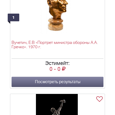
1
Вучетич, Е.В «Портрет министра обороны А.А.
Гречко». 1970 г.
Эстимейт:
0
-
0
Посмотреть результаты