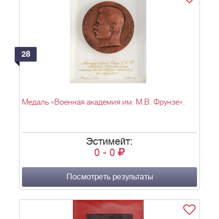
28
Медаль «Военная академия им. М.В. Фрунзе».
Эстимейт:
0
-
0
Посмотреть результаты