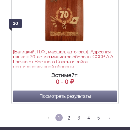
30
[Батицкий, П.Ф., маршал, автограф]. Адресная
папка к 70-летию министра обороны СССР А.А.
Гречко от Военного Совета и войск
противовоздушной обороны.
Эстимейт:
0
-
0
Посмотреть результаты
‹
1
2
3
4
5
›