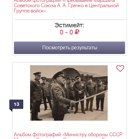
Альбом фотографий «Пребывание Маршала
Советского Союза А. А. Гречко в Центральной
Группе войск».
Эстимейт:
0
-
0
Посмотреть результаты
13
Альбом фотографий «Министру обороны СССР