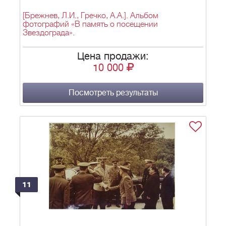
[Брежнев, Л.И., Гречко, А.А.]. Альбом
фотографий «В память о посещении
Звездограда».
Цена продажи:
10 000
Посмотреть результаты
11