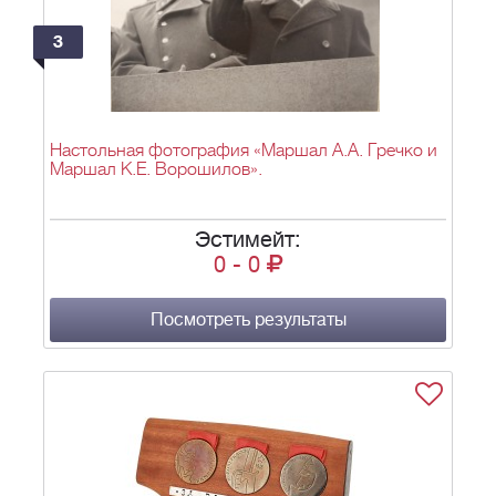
3
Настольная фотография «Маршал А.А. Гречко и
Маршал К.Е. Ворошилов».
Эстимейт:
0
-
0
Посмотреть результаты