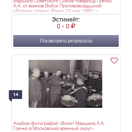
Маршалу Советского Союза товарищу Гречко
А.А. от воинов Войск Противовоздушной
обороны страны. Крым, 24 мая 1969 г.».
Эстимейт:
0
-
0
Посмотреть результаты
14
Альбом фотографий «Визит Маршала А.А.
Гречко в Московский военный округ».