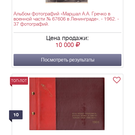
Альбом фотографий «Маршал А.А. Гречко в
военной части № 67606 в Ленинграде». - 1962. -
37 фотографий.
Цена продажи:
10 000
Посмотреть результаты
ТОП-ЛОТ
10