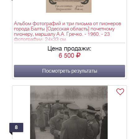
Альбом фотографий и три письма от пионеров
города Балты [Одесская область] почетному
пионеру, маршалу А.А. Гречко. - 1960. - 23
фотографии; 24х33 см.
Цена продажи:
6 500
Посмотреть результаты
8