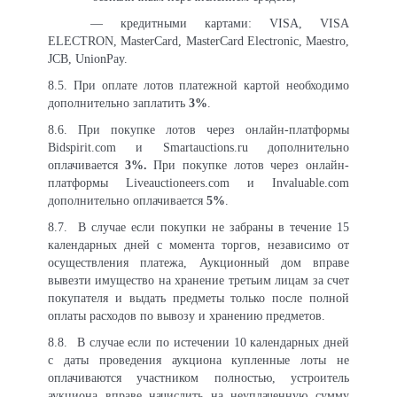
— кредитными картами: VISA, VISA
ELECTRON, MasterCard, MasterCard Electronic, Maestro,
JCB, UnionPay.
8.5. При оплате лотов платежной картой необходимо
дополнительно заплатить
3%
.
8.6. При покупке лотов через онлайн-платформы
Bidspirit.com и Smartauctions.ru дополнительно
оплачивается
3
%
.
При покупке лотов через онлайн-
платформы Liveauctioneers.com и Invaluable.com
дополнительно оплачивается
5%
.
8.7.
В случае если покупки не забраны в течение 15
календарных дней с момента торгов, независимо от
осуществления платежа, Аукционный дом вправе
вывезти имущество на хранение третьим лицам за счет
покупателя и выдать предметы только после полной
оплаты расходов по вывозу и хранению предметов.
8.8.
В случае если по истечении 10 календарных дней
с даты проведения аукциона купленные лоты не
оплачиваются участником полностью, устроитель
аукциона вправе начислить на неуплаченную сумму