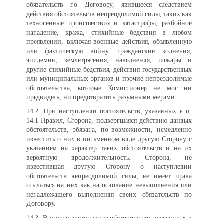
обязательств по Договору, явившееся следствием
действия обстоятельств непреодолимой силы, таких как
техногенные происшествия и катастрофы, разбойное
нападение, кража, стихийные бедствия в любом
проявлении, включая военные действия, объявленную
или фактическую войну, гражданские волнения,
эпидемии, землетрясения, наводнения, пожары и
другие стихийные бедствия, действия государственных
или муниципальных органов и прочие непреодолимые
обстоятельства, которые Комиссионер не мог ни
предвидеть, ни предотвратить разумными мерами.
14
.2. При наступлении обстоятельств, указанных в п.
14.1 Правил, Сторона, подвергшаяся действию данных
обстоятельств, обязана, по возможности, немедленно
известить о них в письменном виде другую Сторону с
указанием на характер таких обстоятельств и на их
вероятную продолжительность. Сторона, не
известившая другую Сторону о наступлении
обстоятельств непреодолимой силы, не имеет права
ссылаться на них как на основание невыполнения или
ненадлежащего выполнения своих обязательств по
Договору.
14
.3. В случае наступления обстоятельств, указанных в