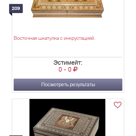
209
Восточная шкатулка с инкрустацией.
Эстимейт:
0
-
0
Посмотреть результаты