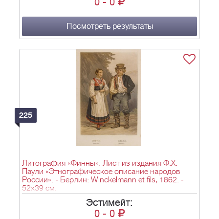
0
-
0
Посмотреть результаты
225
Литография «Финны». Лист из издания Ф.Х.
Паули «Этнографическое описание народов
России». - Берлин: Winckelmann et fils, 1862. -
52х39 см.
Эстимейт:
0
-
0