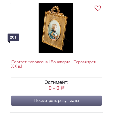
201
Портрет Наполеона I Бонапарта. [Первая треть
XIX в.]
Эстимейт:
0
-
0
Посмотреть результаты