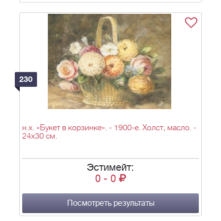
230
н.х. «Букет в корзинке». - 1900-е. Холст, масло. -
24х30 см.
Эстимейт:
0
-
0
Посмотреть результаты