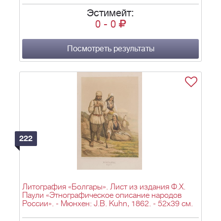
Эстимейт:
0
-
0
Посмотреть результаты
222
Литография «Болгары». Лист из издания Ф.Х.
Паули «Этнографическое описание народов
России». - Мюнхен: J.B. Kuhn, 1862. - 52х39 см.