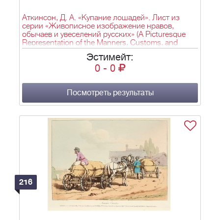
Аткинсон, Д. А. «Купание лошадей». Лист из
серии «Живописное изображение нравов,
обычаев и увеселений русских» (A Picturesque
Representation of the Manners, Customs, and
Amusements of the Russians). Лондон. 1803–
Эстимейт:
1804.
0
-
0
Посмотреть результаты
216