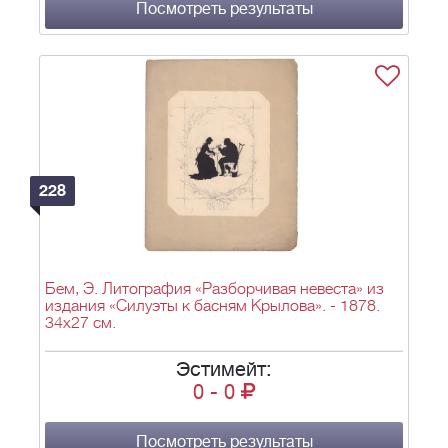
Посмотреть результаты
228
Бем, Э. Литография «Разборчивая невеста» из
издания «Силуэты к басням Крылова». - 1878.
34х27 см.
Эстимейт:
0
-
0
Посмотреть результаты