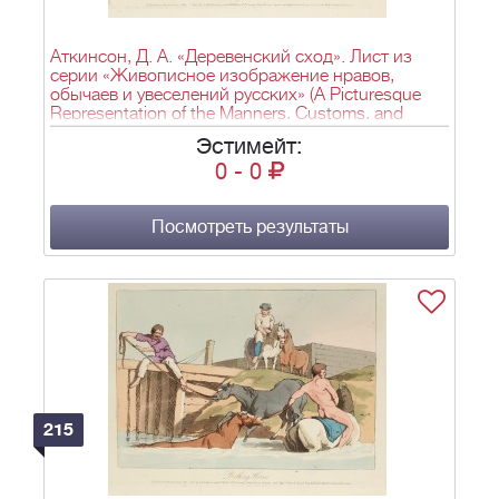
Аткинсон, Д. А. «Деревенский сход». Лист из
серии «Живописное изображение нравов,
обычаев и увеселений русских» (A Picturesque
Representation of the Manners, Customs, and
Amusements of the Russians). Лондон. 1803–
Эстимейт:
1804.
0
-
0
Посмотреть результаты
215