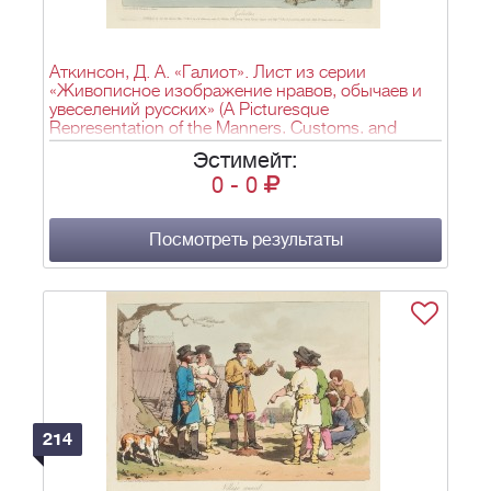
Аткинсон, Д. А. «Галиот». Лист из серии
«Живописное изображение нравов, обычаев и
увеселений русских» (A Picturesque
Representation of the Manners, Customs, and
Amusements of the Russians). Лондон. 1803–
Эстимейт:
1804.
0
-
0
Посмотреть результаты
214