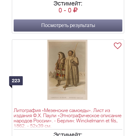
Эстимейт:
0
-
0
Посмотреть результаты
223
Литография «Мезенские самоеды». Лист из
издания Ф.Х. Паули «Этнографическое описание
народов России». - Берлин: Winckelmann et fils,
1862. - 52х39 см.
Эстимейт: