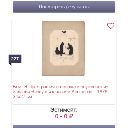
Посмотреть результаты
227
Бем, Э. Литография «Госпожа и служанка» из
издания «Силуэты к басням Крылова». - 1878.
34х27 см.
Эстимейт:
0
-
0