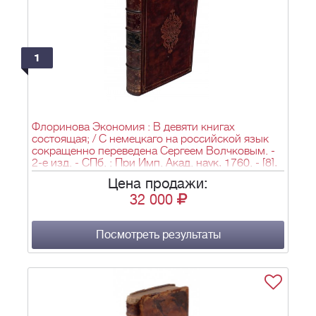
1
Флоринова Экономия : В девяти книгах
состоящая; / С немецкаго на российской язык
сокращенно переведена Сергеем Волчковым. -
2-е изд. - СПб. : При Имп. Акад. наук, 1760. - [8],
1-298, 499, 400, 401, 202, 403, 404, [3], 308-362,
Цена продажи:
4 с., 27 л. ил., черт.; 24,8х19 см.
32 000
Посмотреть результаты