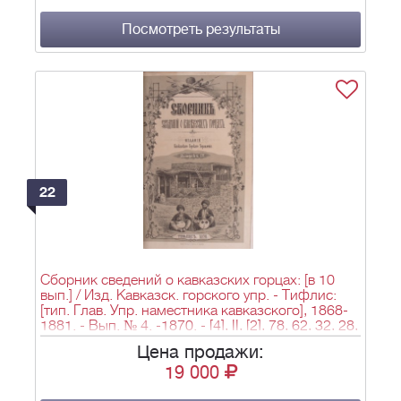
Посмотреть результаты
22
Сборник сведений о кавказских горцах: [в 10
вып.] / Изд. Кавказск. горского упр. - Тифлис:
[тип. Глав. Упр. наместника кавказского], 1868-
1881. - Вып. № 4. -1870. - [4], II, [2], 78, 62, 32, 28,
24, [2], 34, [2], 24, 30, [2], 90 c., [1] грав. тит. л., [1]
Цена продажи:
л. карт.; 28,5х19 см.
19 000