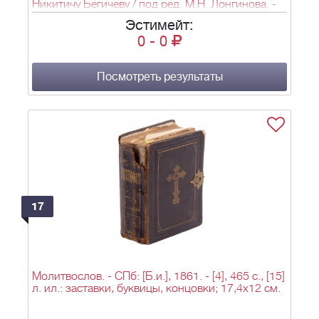
Никитичу Бегичеву / под ред. М.Н. Лонгинова. -
М.: Общество любителей российской
Эстимейт:
словесности при Императорском Московском
0
-
0
университете, 1860. - [4], 88, 41 с.; 21,5х15,3 см.
Посмотреть результаты
17
Молитвослов. - СПб: [Б.и.], 1861. - [4], 465 с., [15]
л. ил.: заставки, буквицы, концовки; 17,4х12 см.