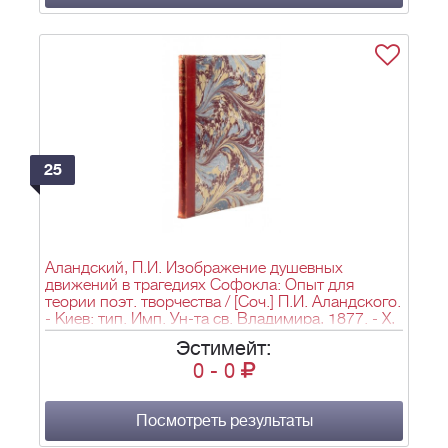
25
Аландский, П.И. Изображение душевных
движений в трагедиях Софокла: Опыт для
теории поэт. творчества / [Соч.] П.И. Аландского.
- Киев: тип. Имп. Ун-та св. Владимира, 1877. - X,
168, [1] с.; 24,4х17,5 см.
Эстимейт:
0
-
0
Посмотреть результаты