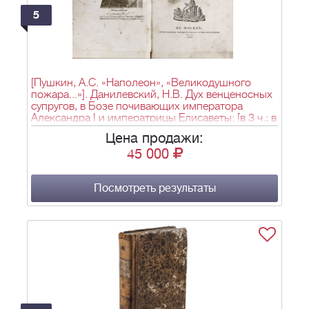
5
[Пушкин, А.С. «Наполеон», «Великодушного
пожара...»]. Данилевский, Н.В. Дух венценосных
супругов, в Бозе почивающих императора
Александра I и императрицы Елисаветы: [в 3 ч.; в
4 кн.] / Соч. Николая Данилевского. – М.: у
Цена продажи:
книгопродавца Василья Логинова; тип. Августа
45 000
Семена, 1829. – Ч. 1. – XI, 12–122, [1] л. фронт.,
[1] л. ил.; Ч. 2. – [2], 113 с.; Ч. 3; Отд. 1. – [2], 41 с.;
Ч. 3; Отд. 2. – 64 с., [1] л. ил.; 23х15 см.
Посмотреть результаты