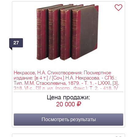
27
Некрасов, Н.А. Стихотворения: Посмертное
издание: [в 4 т.] / [Соч.] Н.А. Некрасова. - СПб.:
Тип. М.М. Стасюлевича, 1879. - Т. 1. - LXXXI, [3],
318, VI с., [3] л. ил. (портр., факс.); Т. 2. - 418, IV
с.; Т. 3. - 404, IV с.; Т. 4. - 132, CCX, VI с.; 21х14,5
Цена продажи:
см.
20 000
Посмотреть результаты