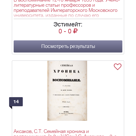
В воспоминание 12-го января 1855 года: Учено-
литературные статьи профессоров и
преподавателей Императорского Московского
университета, изданные по случаю его
столетнего юбилея. - М.: Унив. тип., 1855. - [8],
Эстимейт:
64, 34, 40, 92, 42, 24, 60, 16, 24, 18, 20, 36, 64 с.:
0
-
0
схем.; 27,3х18 см.
Посмотреть результаты
14
Аксаков, С.Т. Семейная хроника и