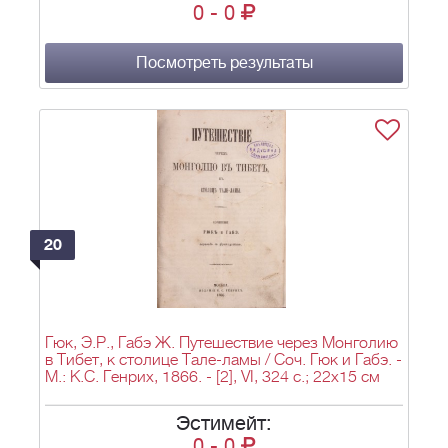
0
-
0
Венеции, гравированного снимка с картины
Тициана «Взятие на небо богоматери» и с
многими в тексте политипажами / Сост. А.Н.
Андреев, почет. вольный общник С.-Петерб.
Посмотреть результаты
имп. акад. художеств. - М.: Унив. тип. (Катков и
К°), 1864. - XII, 178, [1] с., 9 л. ил., портр., пл.;
25,5х17,5 см.
20
Гюк, Э.Р., Габэ Ж. Путешествие через Монголию
в Тибет, к столице Тале-ламы / Соч. Гюк и Габэ. -
М.: К.С. Генрих, 1866. - [2], VI, 324 с.; 22х15 см
Эстимейт:
0
-
0