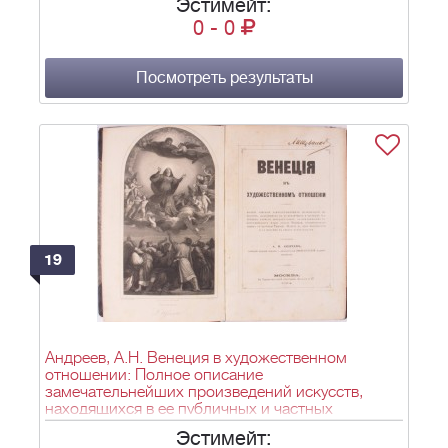
Эстимейт:
0
-
0
Посмотреть результаты
19
Андреев, А.Н. Венеция в художественном
отношении: Полное описание
замечательнейших произведений искусств,
находящихся в ее публичных и частных
галереях, храмах, дворцах и проч., с
Эстимейт:
приложением топографического плана города