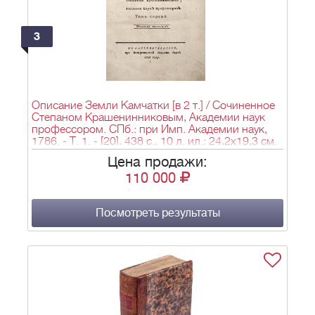
тиснением. - М., 1776. - [1] тит. л., [6], 1-139, 1-13
= 159 л.; 16,5х10,5 см.
3
Описание Земли Камчатки [в 2 т.] / Сочиненное
Степаном Крашенинниковым, Академии наук
профессором. СПб.: при Имп. Академии наук,
1786. - Т. 1. - [20], 438 с., 10 л. ил.; 24,2х19,3 см.
Цена продажи:
110 000
Посмотреть результаты