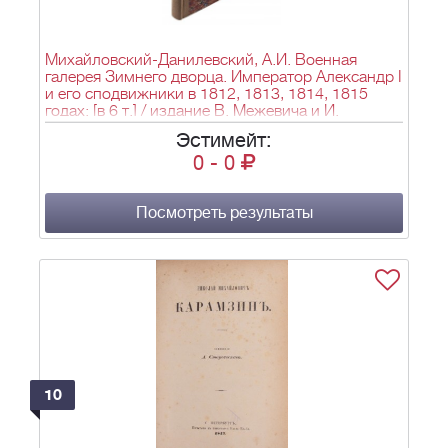
Михайловский-Данилевский, А.И. Военная
галерея Зимнего дворца. Император Александр I
и его сподвижники в 1812, 1813, 1814, 1815
годах: [в 6 т.] / издание В. Межевича и И.
Песоцкого. - СПб.: В Тип. Карла Крайя, 1845-
Эстимейт:
1849. Т. 4. - 1947. -1 л. фронт. (грав. тит. л.), 200
0
-
0
с. разд. паг., 26 л. портр.; 34,3х27 см.
Посмотреть результаты
10