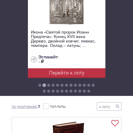
Икона «Святой пророк Иоанн
Предтеча». Конец XVII века.
Дерево, двойной ковчег, левкас,
темпера. Оклад – латунь; ...
Эстимейт:
-
Перейти к лоту
по умолчанию
топ-лоты