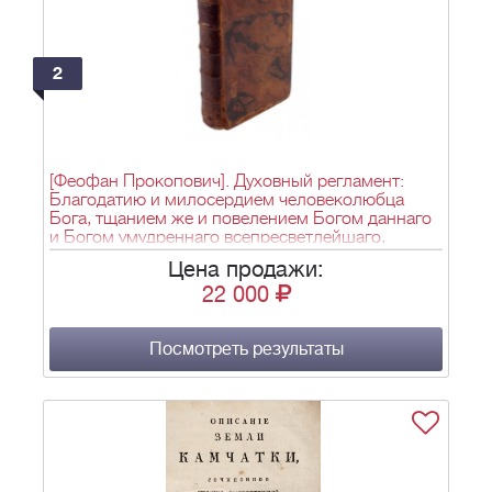
2
[Феофан Прокопович]. Духовный регламент:
Благодатию и милосердием человеколюбца
Бога, тщанием же и повелением Богом даннаго
и Богом умудреннаго всепресветлейшаго,
державнейшаго государя Петра Перваго
Цена продажи:
императора и самодержца всероссийскаго и
22 000
прочая, и прочая, и прочая в святой
православной Российской церкви: По
соизволению и приговору всероссийскаго
духовнаго чина и Правительствующаго сената, в
Посмотреть результаты
царствующем Санктпетербурге, в лето от
Рождества Христова 1721, месяца февруария
14, сочиненный. Ныне повелением
благочестивейшия смодержавнейшия великия
государыни нашея императрицы Екатерины
Алексеевны всея России, при наследнике ея
благоверном государе цесаревиче... - 9