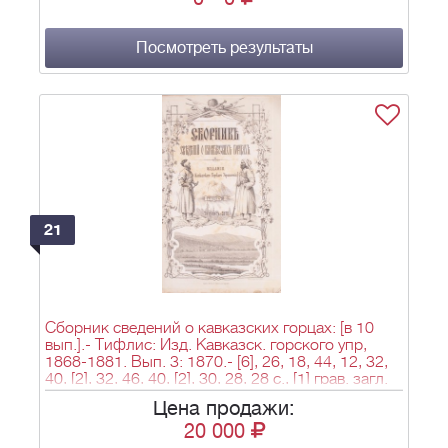
Посмотреть результаты
21
Сборник сведений о кавказских горцах: [в 10
вып.].- Тифлис: Изд. Кавказск. горского упр,
1868-1881. Вып. 3: 1870.- [6], 26, 18, 44, 12, 32,
40, [2], 32, 46, 40, [2], 30, 28, 28 с., [1] грав. загл.
л., [2] л. ил.; 26,8х18,3 см.
Цена продажи:
20 000