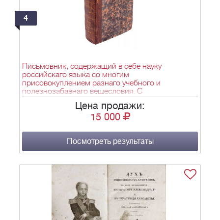
4
Письмовник, содержащий в себе науку
российскаго языка со многим
присовокуплением разнаго учебного и
полезнозабавнаго вещесловия. С
присовокуплением книги: Неустрашимость духа,
Цена продажи:
геройские подвиги и примерные анекдоты
15 000
русских: в 2 ч. / [Издание ] вновь выправленное,
приумноженное и разделенное на две части
Николаем Кургановым. - 9-е изд. - СПб.: Печ. в
тип. Ив. Глазунова; Иждивением Ивана
Посмотреть результаты
Глазунова, 1818. - Ч. 1. - [10], 1-448, 489-496 с.;
Ч. 2. - [8], 192 с.; 21,4х13,5 см.