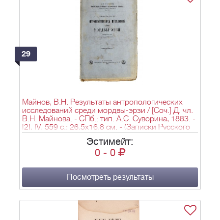
29
Майнов, В.Н. Результаты антропологических
исследований среди мордвы-эрзи / [Соч.] Д. чл.
В.Н. Майнова. - СПб.: тип. А.С. Суворина, 1883. -
[2], IV, 559 с.; 26,5х16,8 см. - (Записки Русского
географического общества по отделению
Эстимейт:
этнографии; Т. XI).
0
-
0
Посмотреть результаты