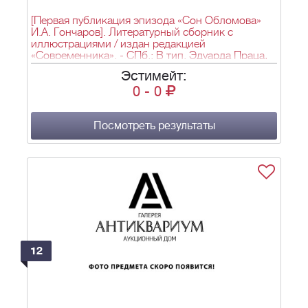
[Первая публикация эпизода «Сон Обломова»
И.А. Гончаров]. Литературный сборник с
иллюстрациями / издан редакцией
«Современника». - СПб.: В тип. Эдуарда Праца,
1849. – [4], 276 с., 4 л. ил.: ил.
Эстимейт:
0
-
0
Посмотреть результаты
12