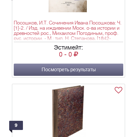
Посошков, И.Т. Сочинения Ивана Посошкова: Ч.
[1]-2. / Изд. на иждивении Моск. о-ва истории и
древностей рос., Михаилом Погодиным, проф.
рус. истории. - М.: тип. Н. Степанова, [1842-
1863]. - [Ч. 1]. - XXIV, 318, IV с.; Ч. 2. - [2], XLVI, 5-
Эстимейт:
314 с.; 22,5х14,8 см.
0
-
0
Посмотреть результаты
9