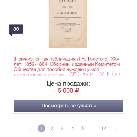
30
[Прижизненная публикация Л.Н. Толстого]. XXV
лет. 1859-1884: Сборник, изданный Комитетом
Общества для пособия нуждающимся
литераторам и ученым. - СПб., 1884. - [6], II, 592
с., 6 л. портр. ; 24 см
Цена продажи:
5 000
Посмотреть результаты
‹
1
2
3
4
5
...
14
›