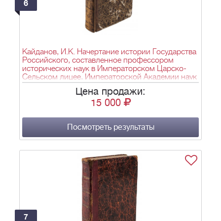
6
Кайданов, И.К. Начертание истории Государства
Российского, составленное профессором
исторических наук в Императорском Царско-
Сельском лицее, Императорской Академии наук
корреспондентом, статским советником и
Цена продажи:
кавалером Иваном Кайдановым. - 2-е изд., испр.
15 000
- СПб.: у книгопродавца Ивана Селина; тип. Деп.
нар. прос., 1830. - [6], X, 447 с., 1 л. табл.;
21,5х14 см.
Посмотреть результаты
7