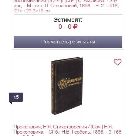
воспоминания: [в 2 ч.]/ [Соч.] С. Аксакова. - 2-е
изд. - М.: тип. Л. Степановой, 1856. - Ч. 2. - 418,
[2] с.; 23,3х15 см.
Эстимейт:
0
-
0
Посмотреть результаты
15
Прокопович, Н.Я. Стихотворения / [Соч.] Н.Я.
Прокоповича. - СПб.: Н.В. Гербель, 1858. - 3-168