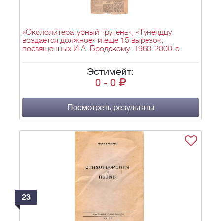
«Окололитературный трутень», «Тунеядцу
воздается должное» и еще 15 вырезок,
посвященных И.А. Бродскому. 1960-2000-е.
Эстимейт:
0
-
0
Посмотреть результаты
23