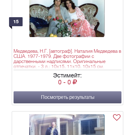
15
Медведева, Н.Г. [автограф]. Наталия Медведева в
США. 1977-1979. Две фотографии с
дарственными надписями. Оригинальные
отпечатки. - 3 л.; 10х15, 11х10, 10х15 см.
Эстимейт:
0
-
0
Посмотреть результаты