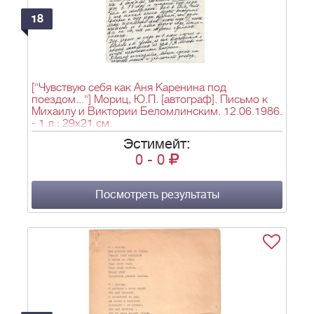
18
["Чувствую себя как Аня Каренина под
поездом..."] Мориц, Ю.П. [автограф]. Письмо к
Михаилу и Виктории Беломлинским. 12.06.1986.
- 1 л.; 29х21 см.
Эстимейт:
0
-
0
Посмотреть результаты