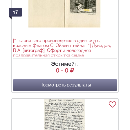
17
["...ставит это произведение в один ряд с
красным флагом С. Эйзенштейна..."] Дувидов,
В.А. [автограф]. Офорт и новогодняя
поздравительная открытка семье
Беломлинских. 1982. - 3 л., 14х10, 13х9 (офорт)
Эстимейт:
см.
0
-
0
Посмотреть результаты