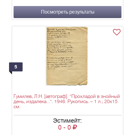
Посмотреть результаты
5
Гумилев, Л.Н. [автограф]. "Прохладой в знойный
день, издалека...". 1946. Рукопись. – 1 л.; 20х15
см.
Эстимейт:
0
-
0