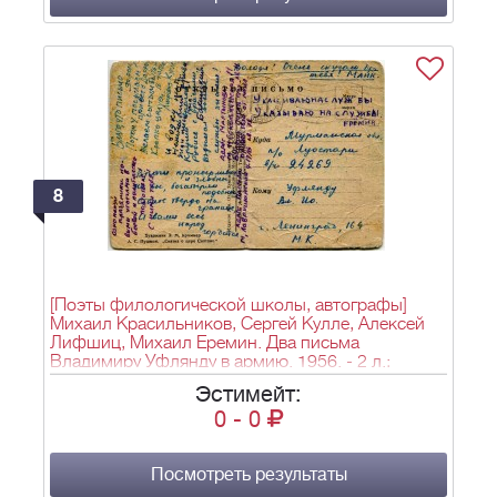
8
[Поэты филологической школы, автографы]
Михаил Красильников, Сергей Кулле, Алексей
Лифшиц, Михаил Еремин. Два письма
Владимиру Уфлянду в армию. 1956. - 2 л.;
10х15, 9х14 см.
Эстимейт:
0
-
0
Посмотреть результаты