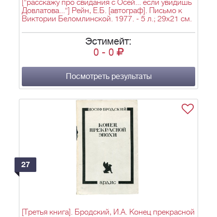
["расскажу про свидания с Осей... если увидишь
Довлатова..."] Рейн, Е.Б. [автограф]. Письмо к
Виктории Беломлинской. 1977. - 5 л.; 29х21 см.
Эстимейт:
0
-
0
Посмотреть результаты
27
[Третья книга]. Бродский, И.А. Конец прекрасной