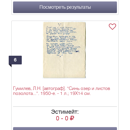
Посмотреть результаты
6
Гумилев, Л.Н. [автограф]. "Синь озер и листов
позолота...". 1950-е. - 1 л.; 19Х14 см.
Эстимейт:
0
-
0