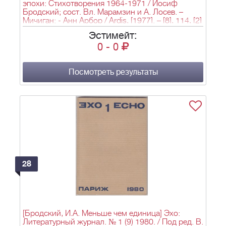
эпохи: Стихотворения 1964-1971 / Иосиф
Бродский; сост. Вл. Марамзин и А. Лосев. –
Мичиган: - Анн Арбор / Ardis, [1977]. – [8], 114, [2]
c.; 21х13,5 см.
Эстимейт:
0
-
0
Посмотреть результаты
28
[Бродский, И.А. Меньше чем единица] Эхо:
Литературный журнал. № 1 (9) 1980. / Под ред. В.