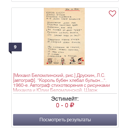
9
[Михаил Беломлинский, рис.] Друскин, Л.С.
[автограф]. "Король бубен хлебал бульон...".
1960-е. Автограф стихотворения с рисунками
Михаила и Юлии Беломлинской. Шарж
Беломлинского на Друскина. - 2 л., 27х19, 13х10
Эстимейт:
см.
0
-
0
Посмотреть результаты