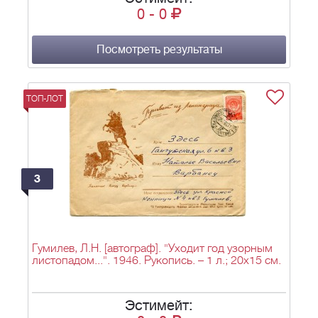
0
-
0
Посмотреть результаты
ТОП-ЛОТ
3
Гумилев, Л.Н. [автограф]. "Уходит год узорным
листопадом...". 1946. Рукопись. – 1 л.; 20х15 см.
Эстимейт: