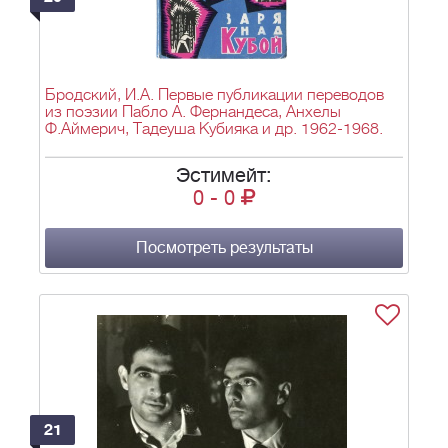
Бродский, И.А. Первые публикации переводов
из поэзии Пабло А. Фернандеса, Анхелы
Ф.Аймерич, Тадеуша Кубияка и др. 1962-1968.
Эстимейт:
0
-
0
Посмотреть результаты
21