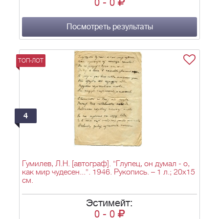
0
-
0
Посмотреть результаты
ТОП-ЛОТ
4
Гумилев, Л.Н. [автограф]. "Глупец, он думал - о,
как мир чудесен...". 1946. Рукопись. – 1 л.; 20х15
см.
Эстимейт:
0
-
0