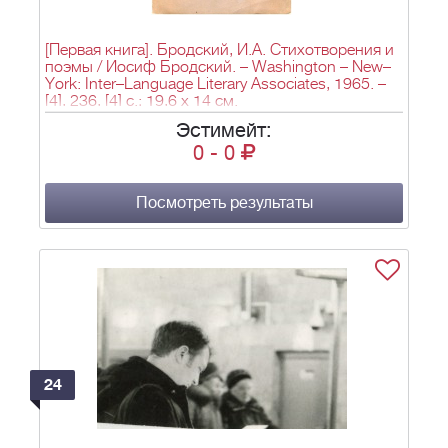
[Первая книга]. Бродский, И.А. Стихотворения и
поэмы / Иосиф Бродский. – Washington – New–
York: Inter–Language Literary Associates, 1965. –
[4], 236, [4] c.; 19,6 х 14 см.
Эстимейт:
0
-
0
Посмотреть результаты
24