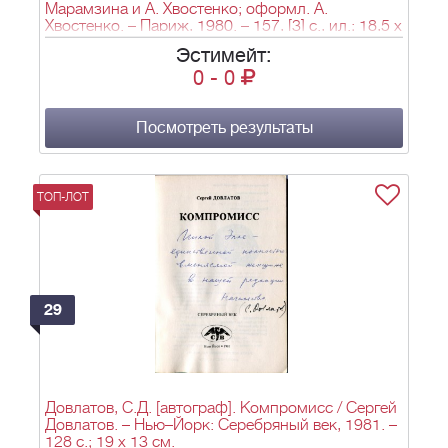
Марамзина и А. Хвостенко; оформл. А.
Хвостенко. – Париж, 1980. – 157, [3] с., ил.; 18,5 х
13,5 см.
Эстимейт:
0
-
0
Посмотреть результаты
ТОП-ЛОТ
29
Довлатов, С.Д. [автограф]. Компромисс / Сергей
Довлатов. – Нью–Йорк: Серебряный век, 1981. –
128 с.; 19 х 13 см.