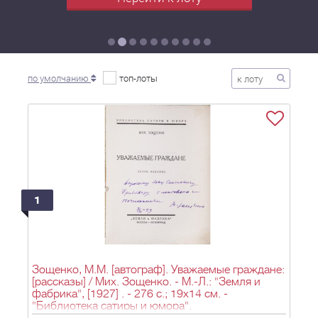
по умолчанию
топ-лоты
1
Зощенко, М.М. [автограф]. Уважаемые граждане:
[рассказы] / Мих. Зощенко. - М.-Л.: "Земля и
фабрика", [1927] . - 276 с.; 19x14 см. -
"Библиотека сатиры и юмора".