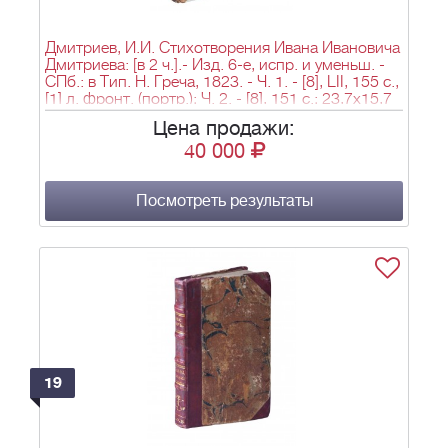
Дмитриев, И.И. Стихотворения Ивана Ивановича
Дмитриева: [в 2 ч.].- Изд. 6-е, испр. и уменьш. -
СПб.: в Тип. Н. Греча, 1823. - Ч. 1. - [8], LII, 155 с.,
[1] л. фронт. (портр.); Ч. 2. - [8], 151 с.; 23,7х15,7
см.
Цена продажи:
40 000
Посмотреть результаты
19