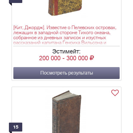
[Кит, Джордж]. Известие о Пелевских островах,
лежащих в западной стороне Тихого океана,
собранное из дневных записок и изустных
рассказаний капитана Генриха Вильсона и
некоторых его офицеров, кои в виду сих
Эстимейт:
островов в тысяча семь сот восемьдесят третьем
200 000
-
300 000
году августа 10 претерпели крушение на
Антилопе, почтовом судне Восточной
индийской компании; с описанием нравов,
обыкновений, обрядов жителей и произведений
Посмотреть результаты
земли[в 2 т.] / Пер. с фр. - М.: [Унив. тип., у
Ридигера и Клаудия], 1794. - Т. 1. - XXIII, [1], 254,
II c.; Т. 2. - 243, II c.; 20,5х13 см.
15