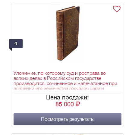
4
Уложение, по которому суд и росправа во
всяких делах в Российском государстве
производится, сочиненное и напечатанное при
владении его величества государя царя и
великого князя Алексея Михайловича всея
Цена продажи:
России самодержца в лето от сотворения мира
85 000
7156.- 3-е тисн. - СПб.: Имп. Академия наук,
1759. - [2], 248, 42 с., [1] л. фронт. (портр.);
25,8х18,8 см. - 600 экз.
Посмотреть результаты