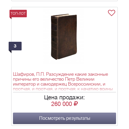
ТОП-ЛОТ
3
Шафиров, П.П. Разсуждение какие законные
причины его величество Петр Великии
император и самодержец Всероссиискии, и
протчая, и протчая, и протчая; к начатию воины
против короля Карола 12, шведского 1700 году
Цена продажи:
имел...- СПб., 1722. - [2], 38, 380 с.; 16х10,5 см.
260 000
Посмотреть результаты