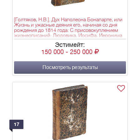
[Голтяков, Н.В.]. Дух Наполеона Бонапарте, или
Жизнь и ужасные деяния его, начиная со дня
рождения до 1814 года: С присовокуплением
жизнеописаний: Людовика, Иосифа, Иеронима
и Луциана Бонопарте, Иоахима Мюрата, Евгения
Эстимейт:
Богарне, Карла Талейрана, Иосифа Фета и всех
150 000
-
250 000
его маршалов и знатнейших светских военных и
духовных чиновников, содействовавших
возвышению первого консула бывшей
Французской республики: [в 3-х ч.]/ Собрано с
Посмотреть результаты
показаний очевидцев и достовернейших
политических иностранных и отечественных
авторов. - Вновь исправленное и доп. изд. -
СПб., 1814. - Ч. 1. - Тип. Департамента внешней
торговли. - [8], 100 с., 1 л. ил. (портр.); Ч. 2. - Тип.
И. Байкова. - [8], 91 с.; Ч. 3. - Тип. И. Иоаннесова.
- [8], 163 с.; 20,5х12,8 см.
17