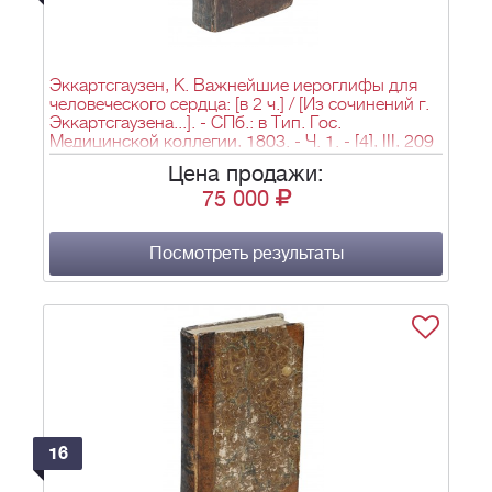
Эккартсгаузен, К. Важнейшие иероглифы для
человеческого сердца: [в 2 ч.] / [Из сочинений г.
Эккартсгаузена...]. - СПб.: в Тип. Гос.
Медицинской коллегии, 1803. - Ч. 1. - [4], III, 209
с., [1] л. фронт. (ил.); Ч. 2. - [4], 203 с., [1] л.
Цена продажи:
фронт. (ил.); 17,2х10,8 см.
75 000
Посмотреть результаты
16