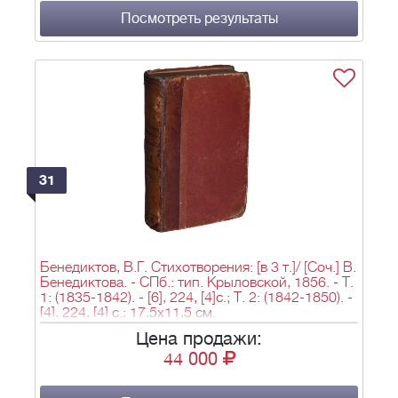
Посмотреть результаты
31
Бенедиктов, В.Г. Стихотворения: [в 3 т.]/ [Соч.] В.
Бенедиктова. - СПб.: тип. Крыловской, 1856. - Т.
1: (1835-1842). - [6], 224, [4]c.; Т. 2: (1842-1850). -
[4], 224, [4] c.; 17,5х11,5 см.
Цена продажи:
44 000