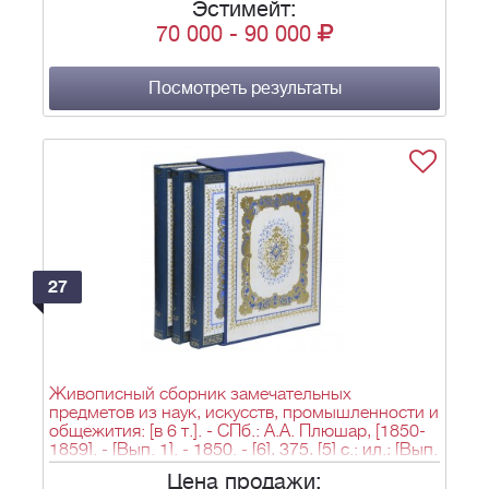
Эстимейт:
[1] лит. загл. л., [3] л. ил.; 22х15 см.
70 000
-
90 000
Посмотреть результаты
27
Живописный сборник замечательных
предметов из наук, искусств, промышленности и
общежития: [в 6 т.]. - СПб.: А.А. Плюшар, [1850-
1859]. - [Вып. 1]. - 1850. - [6], 375, [5] с.: ил.; [Вып.
2]. - 1852. - [10], 354, [4] c., [6] л. ил.: ил.; [Вып. 3].
Цена продажи:
- [10], 398, [4] с.: ил.; 30х20,5 см.