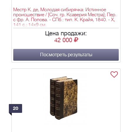
Местр К. де, Молодая сибирячка: Истинное
происшествие / [Соч. гр. Ксаверия Местра]; Пер.
с фр. А. Попова. - СПб.: тип. К. Крайя, 1840. - X,
141 с.; 14х9 см.
Цена продажи:
42 000
Посмотреть результаты
20