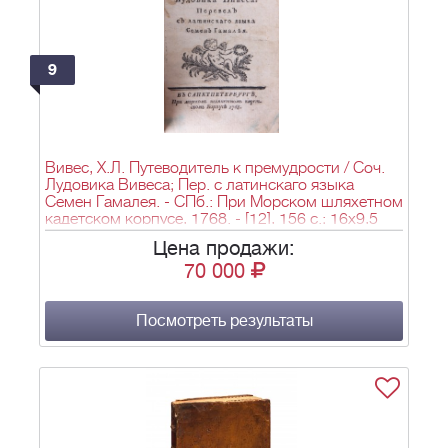
9
Вивес, Х.Л. Путеводитель к премудрости / Соч.
Лудовика Вивеса; Пер. с латинскаго языка
Семен Гамалея. - СПб.: При Морском шляхетном
кадетском корпусе, 1768. - [12], 156 с.; 16х9,5
см. - 1200 экз.
Цена продажи:
70 000
Посмотреть результаты