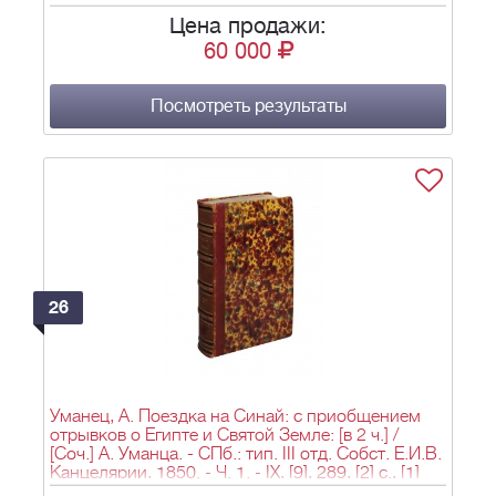
Цена продажи:
60 000
Посмотреть результаты
26
Уманец, А. Поездка на Синай: с приобщением
отрывков о Египте и Святой Земле: [в 2 ч.] /
[Соч.] А. Уманца. - СПб.: тип. III отд. Собст. Е.И.В.
Канцелярии, 1850. - Ч. 1. - IX, [9], 289, [2] с., [1]
лит. загл. л., [8] л. ил., карт.; Ч. 2. - [8], 372, [2] с.,