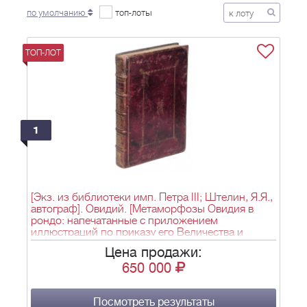
по умолчанию
топ-лоты
ТОП-ЛОТ
1
[Экз. из библиотеки имп. Петра III; Штелин, Я.Я.,
автограф]. Овидий. [Метаморфозы Овидия в
рондо: напечатанные с приложением
иллюстраций по приказу его Величества и
посвященные монсеньору наследнику
Цена продажи:
престола].Metamorphoses d'Ovide en rondeaux:
650 000
imprimez et enrichi de figures par order de sa
majeste, et dediez a Monfeigneur le dauphin. -
Париж: De L'Imprimerie Royale, 1676. - [14], 463,
[6] с; 29,5х22,3 см.
Посмотреть результаты