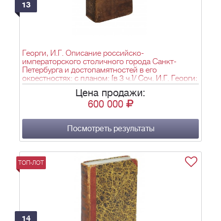
13
Георги, И.Г. Описание российско-
императорского столичного города Санкт-
Петербурга и достопамятностей в его
окрестностях: с планом: [в 3 ч.]/ Соч. И.Г. Георги;
[пер. П.Х. Безак]. - СПб.: при Имп. Шляхетн.
Цена продажи:
сухопутн. кад. корпусе, 1794. - [6], XI, [15], 272,
600 000
[2], 273-576, [2], 577-757, [1] c., [1] л. фронт.
(портр.), [1] л. план.; 20х12 см.
Посмотреть результаты
ТОП-ЛОТ
14