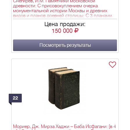
Снегирев, И.М. Памятники московской
древности: С присовокуплением очерка
монументальной истории Москвы и древних
видов и планов древней столицы: С 3 планами
Москвы, 23 карт., по рис. акад. Солнцева, отпеч.
Цена продажи:
красками, и 18 грав. и литогр. рис./ Соч. Ивана
150 000
Снегирева. - М.: тип. Августа Семена при Имп.
Медико-хирургической академии, 1842-1845. -
[2], [4], 6, IV, CXII, [2], 358, 28, IV, [1] c., [44] л. ил.,
карт, план.; 28х21 см.
Посмотреть результаты
22
Мориер, Дж. Мирза Хаджи – Баба Исфагани: [в 4