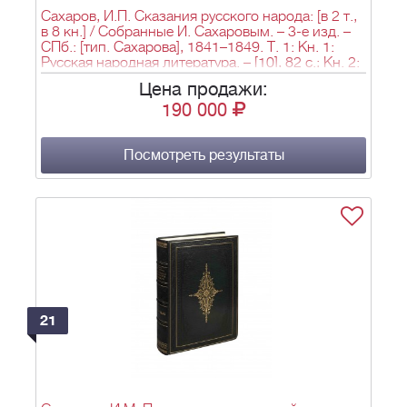
Сахаров, И.П. Сказания русского народа: [в 2 т.,
в 8 кн.] / Собранные И. Сахаровым. – 3-е изд. –
СПб.: [тип. Сахарова], 1841–1849. Т. 1: Кн. 1:
Русская народная литература. – [10], 82 с.; Кн. 2:
Русское народное чернокнижие. Русские
Цена продажи:
народные игры. Русские народные загадки и
190 000
притчи. Русские народные присловья. – [4], 70,
[2], 71-90, [2], 91-128 с.; Кн. 3: Русские народные
песни. – [4], 276 с.; Кн. 4: Былины русских
людей. Слово о полку Игореве. Сказание о
Посмотреть результаты
нашествии Батыя на русскую землю. Слово
Даниила Заточника. Сказание о Мамаевом
побоище. - 82 с. T. 2. Кн. 5: Словари русского
языка. – [4], XX, 194 с.; Кн. 6: Русские народные
свадьбы. – 118 с.; Кн. 7: Русская народная
годовщина. – [4], 112 с.; Кн. 8: Путешествия
русских людей. – 228 с.; 27х19 см.
21