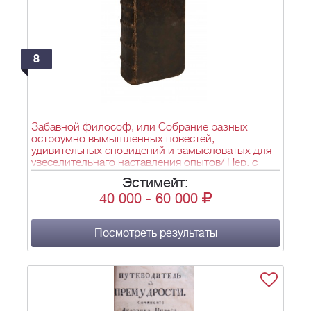
8
Забавной философ, или Собрание разных
остроумно вымышленных повестей,
удивительных сновидений и замысловатых для
увеселительнаго наставления опытов/ Пер. с
англ. Лука Сичкарев. - СПб.: [Тип. Сухопут. кад.
Эстимейт:
корпуса], 1766. - [24], 384 с.; 16,8х10 см.
40 000
-
60 000
Посмотреть результаты