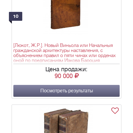
10
[Люкот, Ж.Р.]. Новый Виньола или Начальныя
гражданской архитектуры наставления, с
объяснением правил о пяти чинах или орденах
оной по предписаниям Иакова Бароция
Виньолы/ Пер. с фр. – М.: в Унив. тип., 1778. - [2],
Цена продажи:
52, [2] с., 36 л. ил.; 24,7х19 см.
90 000
Посмотреть результаты