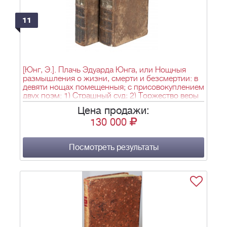
11
[Юнг, Э.]. Плачь Эдуарда Юнга, или Нощныя
размышления о жизни, смерти и безсмертии: в
девяти нощах помещенныя; с присовокуплением
двух поэм: 1) Страшный суд; 2) Торжество веры
над любовию, творения сего же знаменитаго
Цена продажи:
писателя: [в 2 ч.]/ [Пер. с нем. яз. А.М.Кутузов]. -
130 000
2-е изд. - М.: ижд. Типографич. компании, Тип.
И. Лопухина, 1785. - Ч. 1. - [6], 1-329, 340-410 с.;
Ч. 2. - [4], 556 с.; 19,5х12,6 см.
Посмотреть результаты