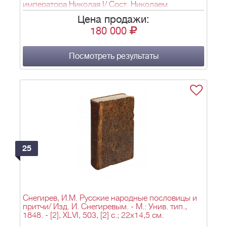
императора Николая I/ Сост. Николаем
Полевым. - СПб: К. Жернаков, 1845. - XII, 353, [2]
Цена продажи:
с., [1] л. фронт. (грав. тит. л.), [12] л. портр.;
180 000
27,2х18,1 см.
Посмотреть результаты
25
Снегирев, И.М. Русские народные пословицы и
притчи/ Изд. И. Снегиревым. - М.: Унив. тип.,
1848. - [2], XLVI, 503, [2] с.; 22х14,5 см.