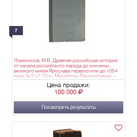
7
Ломоносов, М.В. Древняя российская история
от начала российского народа до кончины
великого князя Ярослава первого или до 1054
года: [в 2 ч.] / Соч. Михайлом Ломоносовым. –
СПб.: при Имп. Академии наук, 1766. - Ч. 1: О
Цена продажи:
России прежде Рюрика; Ч. 2: От начала
100 000
княжения Рюрикова до кончины Ярослава
первого. - [6], 140 с.; 27х21,8 см. – 2425 экз.
Посмотреть результаты