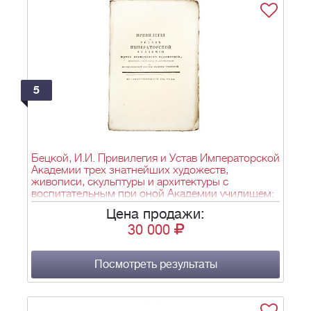
5
Бецкой, И.И. Привилегия и Устав Императорской
Академии трех знатнейших художеств,
живописи, скульптуры и архитектуры с
воспитательным при оной Академии училищем:
[Дана в Санктпетербурге ноября 4 дня 1764
Цена продажи:
года].- СПб.: Печ. при Сенате, ноября 11 дня
30 000
1764. - [2], 22 с.; 35х22 см.
Посмотреть результаты