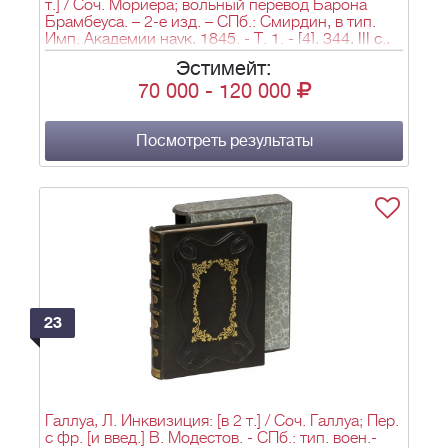
т.] / Соч. Мориера; вольный перевод Барона
Брамбеуса. – 2-е изд. – СПб.: Смирдин, в тип.
Имп. Академии наук, 1845. - Т. 1. - [4], 344, III c.,
[1] л. фронт.; Т. 2. - [4], 396, IV c., [1] л. фронт.; Т.
Эстимейт:
3. – [4], IV, 327 c., [1] л. фронт.; Т. 4. – [4], IV, 360
70 000
-
120 000
c., [1] л. фронт.; 17,6х10,6см.
Посмотреть результаты
23
Галлуа, Л. Инквизиция: [в 2 т.] / Соч. Галлуа; Пер.
с фр. [и введ.] В. Модестов. - СПб.: тип. воен.-