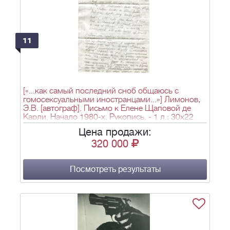
11
[«...как самый последний сноб общаюсь с
гомосексуальными иностранцами...»] Лимонов,
Э.В. [автограф]. Письмо к Елене Щаповой де
Карли. Начало 1980-х. Рукопись. - 1 л.; 30х22
см.
Цена продажи:
320 000
Посмотреть результаты