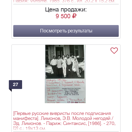
Париж: Vivrisme, 1985. 376 с., ил. 20,2 х 15,2 см.
Цена продажи:
9 500
Посмотреть результаты
27
[Первые русские вивристы после подписания
манифеста]. Лимонов, Э.В. Молодой негодяй /
Эд. Лимонов. - Париж: Синтаксис, [1986]. - 270,
[2] с.; 19х13 см.