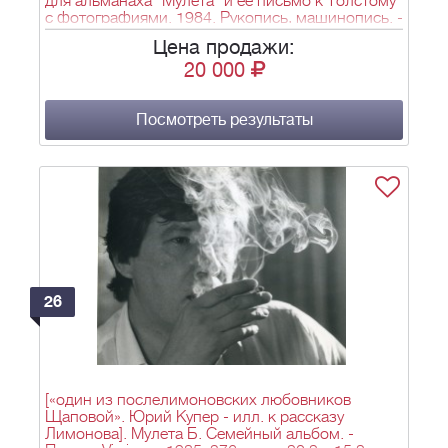
для альманаха "Мулета" и ее письмо к Толстому
с фотографиями. 1984. Рукопись, машинопись. -
2 л.; 30х21, 10х21 см.
Цена продажи:
20 000
Посмотреть результаты
26
[«один из послелимоновских любовников
Щаповой». Юрий Купер - илл. к рассказу
Лимонова]. Мулета Б. Семейный альбом. -