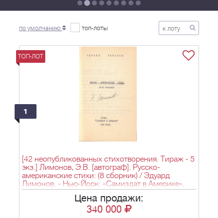
по умолчанию
топ-лоты
ТОП-ЛОТ
1
[42 неопубликованных стихотворения. Тираж - 5
экз.] Лимонов, Э.В. [автограф]. Русско-
американские стихи: (8 сборник) / Эдуард
Лимонов. - Нью-Йорк: «Самиздат в Америке»,
1975. - 68 с.; 21,5x14,5 см.
Цена продажи:
340 000