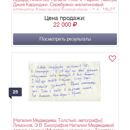
Джия Карриджи. Серебряно-желатиновый
отпечаток Александра Бородулина. - 1 л.; 18х27
см.
Цена продажи:
22 000
Посмотреть результаты
25
[Наталия Медведева, Толстый, автографы].
Лимонов, Э.В. Биография Наталии Медведевой