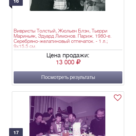
16
Вивристы Толстый, Жюльен Блэн, Тьерри
Мариньяк, Эдуард Лимонов. Париж. 1980-е.
Серебряно-желатиновый отпечаток. - 1 л.;
9х15,5 см.
Цена продажи:
13 000
Посмотреть результаты
17