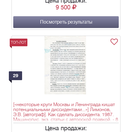
Цена продажи:
9 500
Посмотреть результаты
ТОП-ЛОТ
29
[«некоторые круги Москвы и Ленинграда кишат
потенциальными диссидентами...»] Лимонов,
Э.В. [автограф]. Как сделать диссидента. 1987.
Машинопис. экз. статьи с авторской правкой. - 8
л., 29х21 см.
Цена продажи: