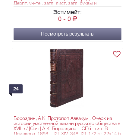
Дерпт. ун-те ; загл. лист, загл. буквы и
украшения худож. Панова ; грав. на дереве
Эстимейт:
Паннемакера и Матте в Париже, Кезеберга и
0
-
0
Эртеля Лейпциге [и др.]. - СПб.: Типография А.С.
Суворина, 1882. - Т.1.Ч.I-III. - [6], XX, [2], 368 с., 16
л. ил.: ил., портр.; Т.2.Ч.IV-VI. - 369-686, VIII, 27 c.,
25 л. ил.: ил., портр.; 26,1х18,2 см.
Посмотреть результаты
24
Бороздин, А.К. Протопоп Аввакум : Очерк из
истории умственной жизни русского общества в
XVII в / [Соч.] А.К. Бороздина. - СПб.: тип. В.
Демакова, 1898. - [2], XIV, 348, [2], 172 с.; 22х14,5