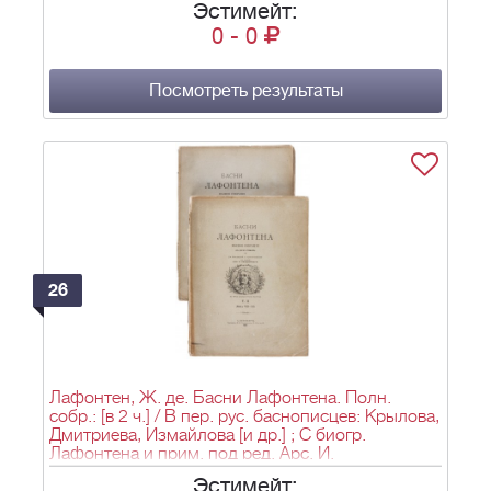
Эстимейт:
0
-
0
Посмотреть результаты
26
Лафонтен, Ж. де. Басни Лафонтена. Полн.
собр.: [в 2 ч.] / В пер. рус. баснописцев: Крылова,
Дмитриева, Измайлова [и др.] ; С биогр.
Лафонтена и прим. под ред. Арс. И.
Введенского, С 118-ю рис. Эжена Ламбера. -
Эстимейт: