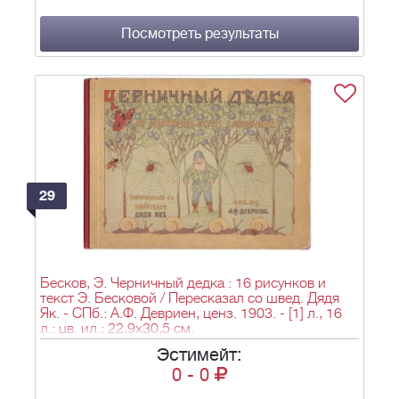
Посмотреть результаты
29
Бесков, Э. Черничный дедка : 16 рисунков и
текст Э. Бесковой / Пересказал со швед. Дядя
Як. - СПб.: А.Ф. Девриен, ценз. 1903. - [1] л., 16
л.: цв. ил.; 22,9х30,5 см.
Эстимейт:
0
-
0