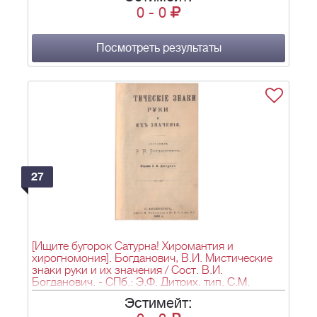
СПб.: тип. М.М. Стасюлевича, 1901. - Ч. 1. - с. 1-
0
-
0
344 с.: ил.; Ч. 2. - с. 345-626: ил.; 31,2х23,2 см.
Посмотреть результаты
27
[Ищите бугорок Сатурна! Хиромантия и
хирогномония]. Богданович, В.И. Мистические
знаки руки и их значения / Сост. В.И.
Богданович. - СПб.: Э.Ф. Дитрих, тип. С.М.
Николаева и К°, 1891. - [2], 147 с.: ил.; 17,5х11,5
Эстимейт:
см.