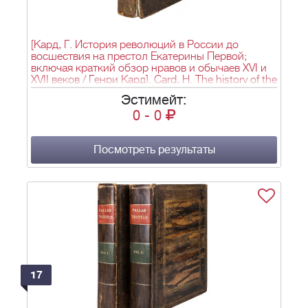
[Кард, Г. История революций в России до
восшествия на престол Екатерины Первой;
включая краткий обзор нравов и обычаев XVI и
XVII веков / Генри Кард]. Card, H. The history of the
revolutions of Russia, to the accession of Catharine
Эстимейт:
the First ; Including a concise review of the manners
0
-
0
and customs of the sixteenth and seventeenth
centuries / Henry Card. - 2-е изд. - Лондон: T.N.
Longman and O. Rees, 1804. - III-XVI, 674 с., [1] л.
фронт. (портр.); 21,4х13,3 см.
Посмотреть результаты
17