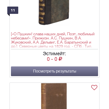
11
[«О Пушкин! слава наших дней, Поэт, любимый
небесами!». Прижизн. А.С. Пушкин, В.А.
Жуковский, А.А. Дельвиг, Е.А. Баратынский и
др.]. Северные цветы на 1829 год. - СПб.: Тип.
Департамента народного просвещения, 1828. -
Эстимейт:
[4], VI, 256, 207 с.; 13,6х10,2 см.
0
-
0
Посмотреть результаты