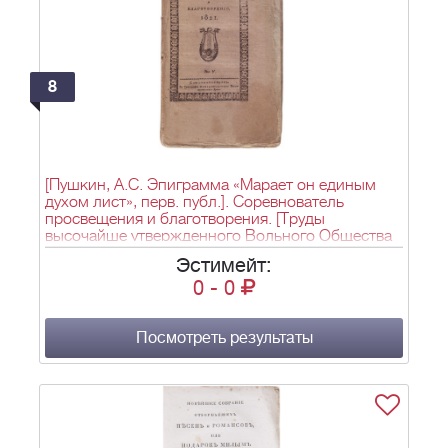
8
[Пушкин, А.С. Эпиграмма «Марает он единым
духом лист», перв. публ.]. Соревнователь
просвещения и благотворения. [Труды
высочайше утвержденного Вольного Общества
любителей российской словесности]. – СПб.,
Эстимейт:
1818–1825. – 1821. Ч. IV. Кн. II, № V. – В тип.
0
-
0
Императ. Воспит. Дома. – 117-257 c.; 23х14,5
см.
Посмотреть результаты