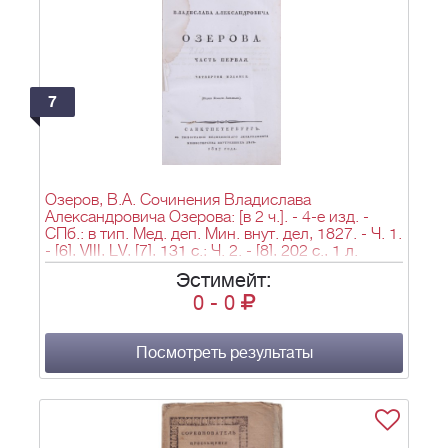
7
Озеров, В.А. Сочинения Владислава
Александровича Озерова: [в 2 ч.]. - 4-е изд. -
СПб.: в тип. Мед. деп. Мин. внут. дел, 1827. - Ч. 1.
- [6], VIII, LV, [7], 131 с.; Ч. 2. - [8], 202 с., 1 л.
факс.; 22,6х14,5 см.
Эстимейт:
0
-
0
Посмотреть результаты