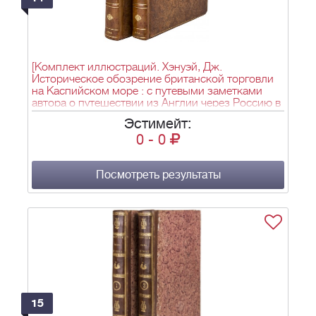
[Комплект иллюстраций. Хэнуэй, Дж.
Историческое обозрение британской торговли
на Каспийском море : с путевыми заметками
автора о путешествии из Англии через Россию в
Персию и обратно через Россию, Германию и
Эстимейт:
Голландию...]. Hanway, J. An historical account of
0
-
0
the British trade over the Caspian Sea : with the
author's journal of travels from England through
Russia into Persia, and back through Russia,
Germany and Holland : to which are added the
Посмотреть результаты
revolutions of Persia during the present century with
the ... history of ... Nadir Kouli ... / Jonas Hanway. -
2-е изд., испр. и доп. - Лондон: Printed for T.
Osborne [и др.], 1754. - 2 т.; 27,2х21,9 см.
15