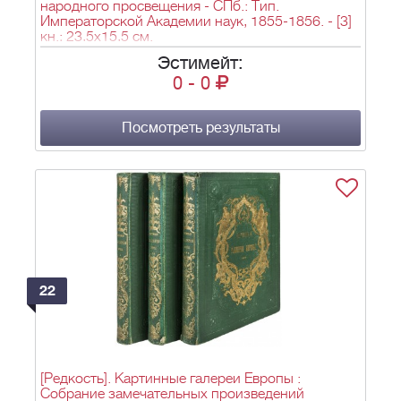
народного просвещения - СПб.: Тип.
Императорской Академии наук, 1855-1856. - [3]
кн.; 23,5х15,5 см.
Эстимейт:
0
-
0
Посмотреть результаты
22
[Редкость]. Картинные галереи Европы :
Собрание замечательных произведений