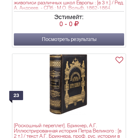
живописи различных школ Европы : [в 3 т.] / Ред.
А. Андреев. - СПб.: М.О. Вольф, 1862-1864.
Эстимейт:
0
-
0
Посмотреть результаты
23
[Роскошный переплет]. Брикнер, А.Г.
Иллюстрированная история Петра Великого : [в
2 т.] / текст А.Г. Брикнера, проф. рус. истории в