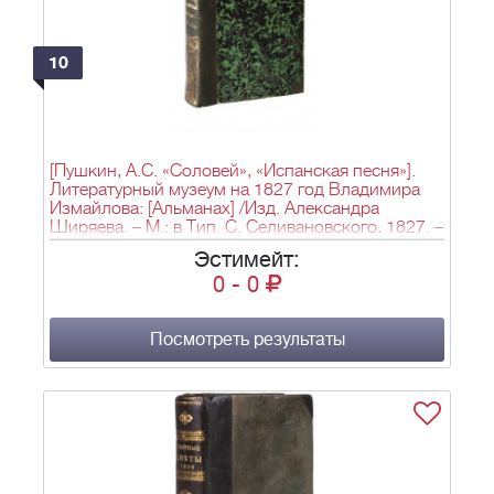
10
[Пушкин, А.С. «Соловей», «Испанская песня»].
Литературный музеум на 1827 год Владимира
Измайлова: [Альманах] /Изд. Александра
Ширяева. – М.: в Тип. С. Селивановского, 1827. –
[2], III, [2], 320, [2] с., [1] л.: ил.; 13,8х10,5 см.
Эстимейт:
0
-
0
Посмотреть результаты