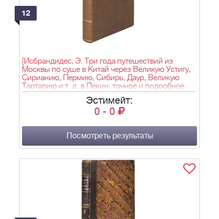
12
[Исбрандидес, Э. Три года путешествий из
Москвы по суше в Китай через Великую Устигу,
Сирианию, Пермию, Сибирь, Даур, Великую
Тартарию и т. д. в Пекин: точное и подробное
описание размеров и границ этих стран, а также
Эстимейт:
обычаев варварских народов: их религии,
0
-
0
правления, браков, повседневных занятий,
привычек, жилищ, питания, смерти, похорон и т.
д. ... / Соч. Э. Избрантом Идесом, послом царя
Московского при императоре Китайском].
Посмотреть результаты
Isbrandides, E. Three years travels from Moscow
over-land to China thro' Great Ustiga, Siriania,
Permia, Sibiria, Daour, Great Tartary ets. to Peking :
Containing an exact and particular description of the
extent and limits of those countries and the
customs of the barbarous inhabitants : With
reference to their religion, government, marriages,
daily imployments, habits, habitations i diet, death,
funerals ets. ... / Written by. E. Isbrants Ides,