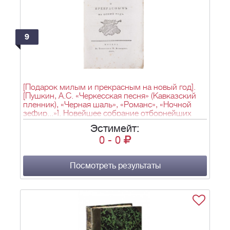
9
[Подарок милым и прекрасным на новый год].
[Пушкин, А.С. «Черкесская песня» (Кавказский
пленник), «Черная шаль», «Романс», «Ночной
зефир...»]. Новейшее собрание отборнейших
песен и романсов, или Подарок милым и
Эстимейт:
прекрасным на новый год. - М.: тип. П.
0
-
0
Кузнецова, 1829. - [4], IV, 104 с.; 22 см.
Посмотреть результаты