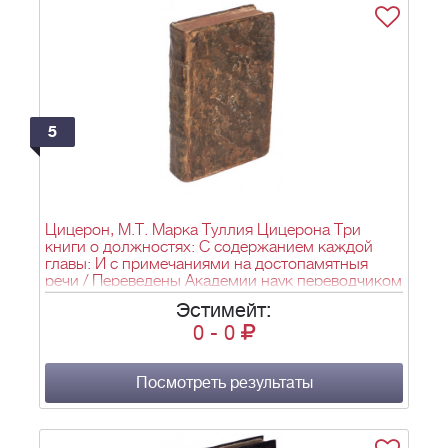
5
Цицерон, М.Т. Марка Туллия Цицерона Три
книги о должностях: С содержанием каждой
главы: И с примечаниями на достопамятныя
речи / Переведены Академии наук переводчиком
Борисом Волковым. - СПб.: При Имп. Акад. наук,
Эстимейт:
1761. - 492 с.; 16х11 см.
0
-
0
Посмотреть результаты