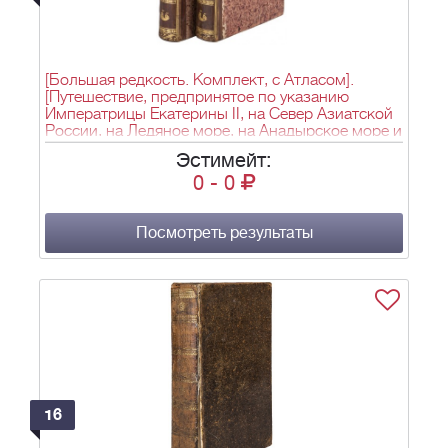
[Большая редкость. Комплект, с Атласом].
[Путешествие, предпринятое по указанию
Императрицы Екатерины II, на Север Азиатской
России, на Ледяное море, на Анадырское море и
к берегам Америки с 1785 до 1794 года
Эстимейт:
командором Биллингсом / Сост. М. Сауэр;
0
-
0
перевел с английского Дж. Кастера]. Voyage, fait
par ordre de l’impératrice de Russie, Catherine II,
dans le nord de la Russie asiatique, dans la mer
Glaciale, dans la mer d’Anadyr, et sur les côtes de
Посмотреть результаты
l’Amérique, depuis 1785 jusqu’en 1794, par le
commodore Billings / rédigé par M. Sauer; et traduit
de l’anglais avec des notes, par J. Castéra. - Париж:
chez F. Buisson, 1802. - 2 т.; 20,5х12,5 см + атлас
32,1х23 см.
16