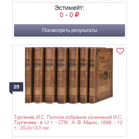
см.
Эстимейт:
0
-
0
Посмотреть результаты
25
Тургенев, И.С. Полное собрание сочинений И.С.
Тургенева : в 12 т. - СПб.: А. Ф. Маркс, 1898. - 12
т.; 20,2х13,5 см.