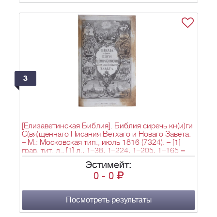
3
[Елизаветинская Библия]. Библия сиречь кн(и)ги
С(вя)щеннаго Писания Ветхаго и Новаго Завета.
– М.: Московская тип., июль 1816 (7324). – [1]
грав. тит. л., [1] л., 1–38, 1–224, 1–205, 1–165 =
634 л.; 10 строк=60 мм; 42,7х27,5 см.
Эстимейт:
0
-
0
Посмотреть результаты