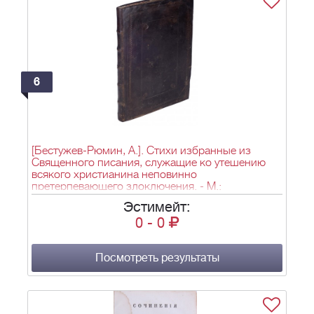
6
[Бестужев-Рюмин, А.]. Стихи избранные из
Священного писания, служащие ко утешению
всякого христианина неповинно
претерпевающего злоключения. - М.:
напечатанные в Московской типографии,
Эстимейт:
1763.Приплет: Божией милостию мы Екатерина
0
-
0
вторая, императрица и самодержица
всероссийская, и пр. «Объявляем во
всенародное известие» [Манифест Екатерины II
о прощении Графа Бестужева-Рюмина и
Посмотреть результаты
возвращении ему чинов]. - СПб.: печатано при
Сенате, Августа 31 дня, 1762.