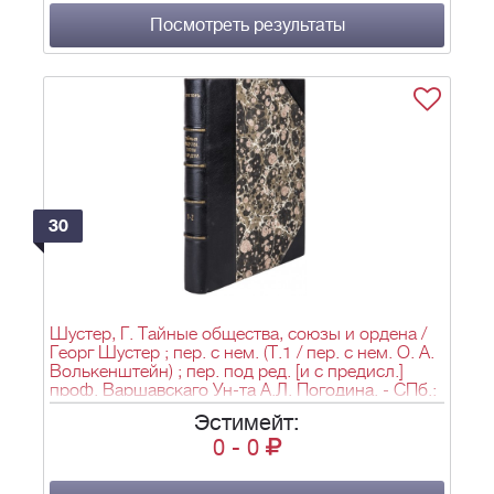
Посмотреть результаты
30
Шустер, Г. Тайные общества, союзы и ордена /
Георг Шустер ; пер. с нем. (Т.1 / пер. с нем. О. А.
Волькенштейн) ; пер. под ред. [и с предисл.]
проф. Варшавскаго Ун-та А.Л. Погодина. - СПб.:
Изд-во О. Н. Поповой, 1905-1907. - Ч.1. - 1905. -
Эстимейт:
VI, [2], 312 с.; Ч.2. - 1907. - VI, [2], 303 с.;
0
-
0
23,2х16,1 см.