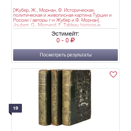
[Жубер, Ж., Морнан, Ф. Историческая,
политическая и живописная картина Турции и
России / авторы г-н Жубер и Ф. Морнан].
Joubert, G., Mornand, F. Tableau historique,
politique et pittoresque de la Turquie et de la Russie
Эстимейт:
/ Par MM. Joubert et F. Mornand. - Париж: Paulin et
0
-
0
Le Chevalier, 1854. - [2], 176, [1] c., [3] л. ил. (карт.,
ил.); 37,2х26,5 см.
Посмотреть результаты
19