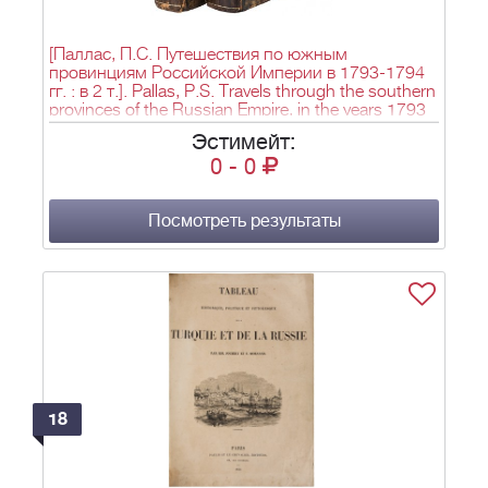
[Паллас, П.С. Путешествия по южным
провинциям Российской Империи в 1793-1794
гг. : в 2 т.]. Pallas, P.S. Travels through the southern
provinces of the Russian Empire, in the years 1793
and 1794 / Transl. from the German of P.S. Pallas,
Эстимейт:
Counsellor of State to His Imperial Majesty of all
0
-
0
Russias, knight, etc. - 2е изд. - Лондон: John
Stockdale, 1812. - 2 т.; 31х25 см.
Посмотреть результаты
18