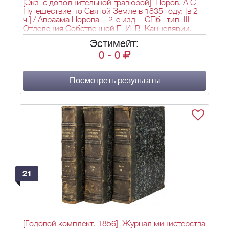
[Экз. с дополнительной гравюрой]. Норов, А.С.
Путешествие по Святой Земле в 1835 году: [в 2
ч.] / Авраама Норова. - 2-е изд. - СПб.: тип. III
Отделения Собственной Е. И. В. Канцелярии,
1844. - Ч. 1. - [4], XVI, 384 c., [1] грав. загл. л., [6]
Эстимейт:
л. ил., [1] л. план.; Ч. 2. - [6], 368 c., [1] грав. загл.
0
-
0
л., [5] л. ил., [1] л. карт.; 25,3х16,5 см.
Посмотреть результаты
21
[Годовой комплект, 1856]. Журнал министерства