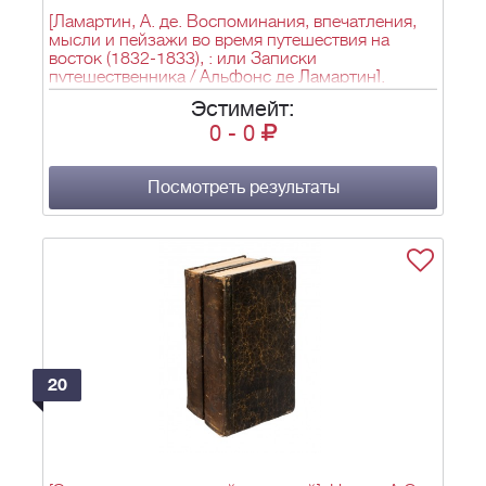
[Ламартин, А. де. Воспоминания, впечатления,
мысли и пейзажи во время путешествия на
восток (1832-1833), : или Записки
путешественника / Альфонс де Ламартин].
Lamartine, A. de. Souvenirs, impressions, pensées
Эстимейт:
et paysages pendant un voyage en orient (1832-
0
-
0
1833), : ou Notes d'un voyageur / par Alphonse de
Lamartine. - Брюссель: Meline, 1835. - 4 т. (3 кн.);
15х10,2 см.
Посмотреть результаты
20