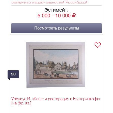
различных национальностей Российской
империи». - 1 л.
Эстимейт:
5 000
-
10 000
Посмотреть результаты
20
Урениус Й. «Кафе и ресторация в Екатерингофе»
[на фр. яз.]