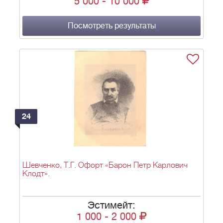
5 000
-
10 000
Посмотреть результаты
24
Шевченко, Т.Г. Офорт «Барон Петр Карлович
Клодт».
Эстимейт:
1 000
-
2 000