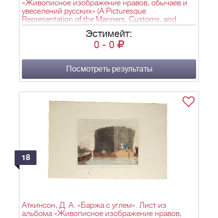
«Живописное изображение нравов, обычаев и
увеселений русских» (A Picturesque
Representation of the Manners, Customs, and
Amusements of the Russians). Лондон. 1803–
Эстимейт:
1804.
0
-
0
Посмотреть результаты
18
Аткинсон, Д. А. «Баржа с углем». Лист из
альбома «Живописное изображение нравов,