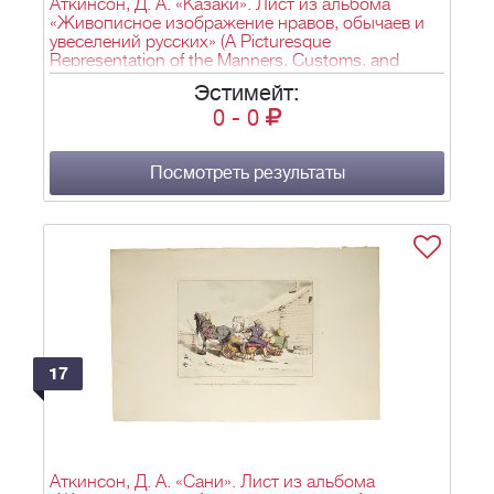
Аткинсон, Д. А. «Казаки». Лист из альбома
«Живописное изображение нравов, обычаев и
увеселений русских» (A Picturesque
Representation of the Manners, Customs, and
Amusements of the Russians). Лондон. 1803–
Эстимейт:
1804.
0
-
0
Посмотреть результаты
17
Аткинсон, Д. А. «Сани». Лист из альбома