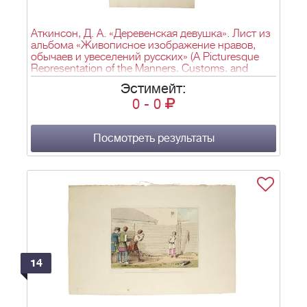
Аткинсон, Д. А. «Деревенская девушка». Лист из
альбома «Живописное изображение нравов,
обычаев и увеселений русских» (A Picturesque
Representation of the Manners, Customs, and
Amusements of the Russians). Лондон. 1803–
Эстимейт:
1804.
0
-
0
Посмотреть результаты
14