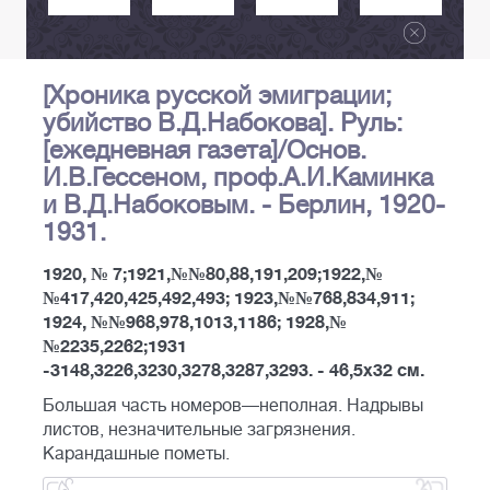
[Хроника русской эмиграции;
убийство В.Д.Набокова]. Руль:
[ежедневная газета]/Основ.
И.В.Гессеном, проф.А.И.Каминка
и В.Д.Набоковым. - Берлин, 1920-
1931.
1920, № 7;1921,№№80,88,191,209;1922,№
№417,420,425,492,493; 1923,№№768,834,911;
1924, №№968,978,1013,1186; 1928,№
№2235,2262;1931
-3148,3226,3230,3278,3287,3293. - 46,5x32 см.
Большая часть номеров—неполная. Надрывы
листов, незначительные загрязнения.
Карандашные пометы.