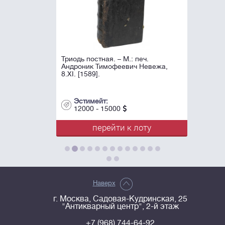
Триодь постная. – М.: печ.
Андроник Тимофеевич Невежа,
8.XI. [1589].
Эстимейт:
12000 - 15000
перейти к лоту
Наверх
г. Москва, Садовая-Кудринская, 25
"Антикварный центр", 2-й этаж
+7 (968) 744-64-92