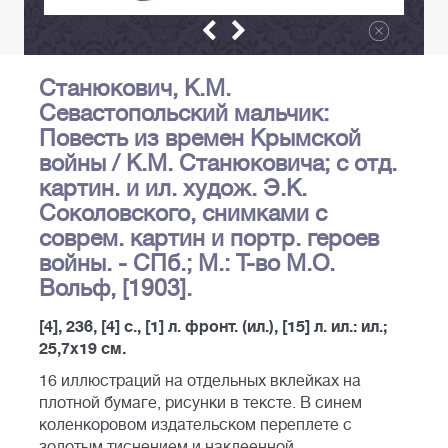
Станюкович, К.М.
Севастопольский мальчик:
Повесть из времен Крымской
войны / К.М. Станюковича; с отд.
картин. и ил. худож. Э.К.
Соколовского, снимками с
соврем. картин и портр. героев
войны. - СПб.; М.: Т-во М.О.
Вольф, [1903].
[4], 236, [4] с., [1] л. фронт. (ил.), [15] л. ил.: ил.;
25,7х19 см.
16 иллюстраций на отдельных вклейках на
плотной бумаге, рисунки в тексте. В синем
коленкоровом издательском переплете с
золотым тиснением и наклеенной