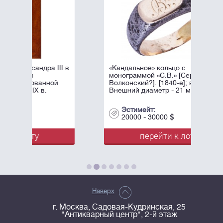
 III в
«Кандальное» кольцо с
монограммой «С.В.» [Сергей
ной
Волконский?]. [1840-е]; вес 6 г.
Внешний диаметр - 21 мм.
Эстимейт:
20000 - 30000
перейти к лоту
Наверх
г. Москва, Садовая-Кудринская, 25
"Антикварный центр", 2-й этаж