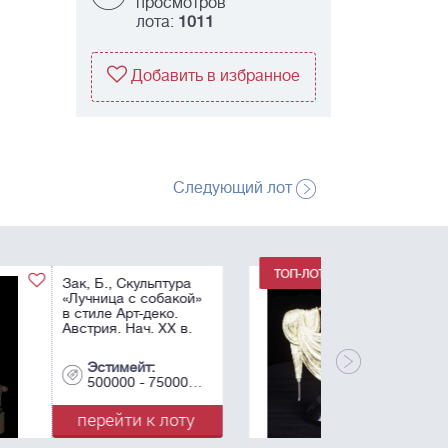
просмотров
лота:
1011
Добавить в избранное
Следующий лот
[Эрте.
Лимитированная
коллекция].
Бронзовая
скульптура
«Radiance» [Сияние].
Эстимейт:
Эрте. США. 1988.
600000 - 900000
перейти к лоту