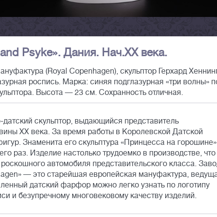
 and Psyke». Дания. Нач.XX века.
нуфактура (Royal Copenhagen), скульптор Герхард Хеннин
лазурная роспись. Марка: синяя подглазурная «три волны» п
ульптора. Высота — 23 см. Сохранность отличная.
о-датский скульптор, выдающийся представитель
вины XX века. За время работы в Королевской Датской
игур. Знаменита его скульптура «Принцесса на горошине»
го раз. Изделие настолько трудоемко в производстве, что
и роскошного автомобиля представительского класса. Заво
agen» — это старейшая европейская мануфактура, ведущ
авленный датский фарфор можно легко узнать по логотипу
иси и безупречному многовековому качеству изделий.