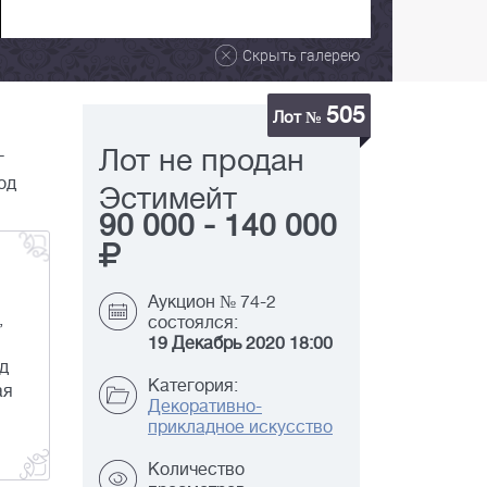
Скрыть галерею
505
Лот №
Лот не продан
г
од
Эстимейт
90 000
-
140 000
Аукцион № 74-2
,
состоялся:
19 Декабрь 2020 18:00
д
Категория:
ая
Декоративно-
прикладное искусство
Количество