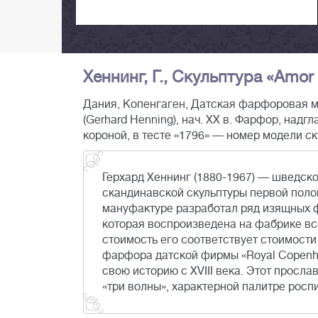
Хеннинг, Г., Скульптура «Amor
Дания, Копенгаген, Датская фарфоровая ма
(Gerhard Henning), нач. XX в. Фарфор, надг
короной, в тесте «1796» — номер модели ск
Герхард Хеннинг (1880-1967) — шведск
скандинавской скульптуры первой поло
мануфактуре разработал ряд изящных ф
которая воспроизведена на фабрике все
стоимость его соответствует стоимост
фарфора датской фирмы «Royal Copenh
свою историю с XVIII века. Этот просл
«три волны», характерной палитре росп