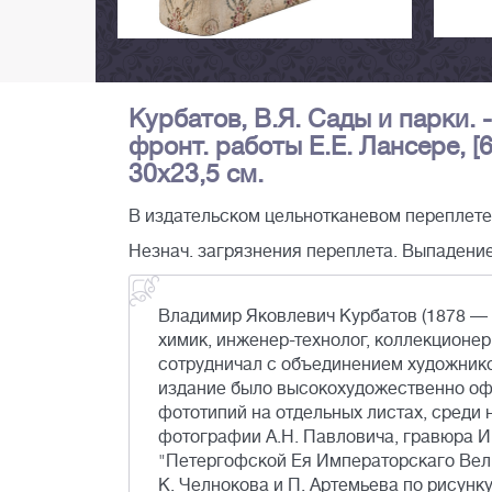
Курбатов, В.Я. Сады и парки. -
фронт. работы Е.Е. Лансере, [6], 
30х23,5 см.
В издательском цельнотканевом переплете
Незнач. загрязнения переплета. Выпадение 
Владимир Яковлевич Курбатов (1878 — 1
химик, инженер-технолог, коллекционер
сотрудничал с объединением художнико
издание было высокохудожественно оф
фототипий на отдельных листах, среди 
фотографии А.Н. Павловича, гравюра И.
"Петергофской Ея Императорскаго Вели
К. Челнокова и П. Артемьева по рисунк