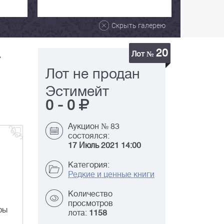
Скрыть галерею
20
.
Лот №
Лот не продан
Эстимейт
0
-
0
Аукцион № 83
состоялся:
17 Июль 2021 14:00
Категория:
Редкие и ценные книги
Количество
просмотров
ры
лота:
1158