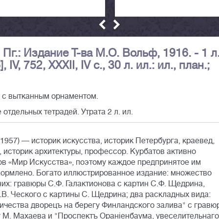
 Пг.: Издание Т-ва М.О. Вольф, 1916. - 1 л
IV, 752, XXXII, IV с., 30 л. ил.: ил., план.;
 с вытканным орнаментом.
отдельных тетрадей. Утрата 2 л. ил.
957) — историк искусства, историк Петербурга, краевед,
, историк архитектуры, профессор. Курбатов активно
в «Мир Искусства», поэтому каждое предпринятое им
ормлено. Богато иллюстрированное издание: множество
них: гравюры С.Ф. Галактионова с картин С.Ф. Щедрина,
В. Ческого с картины С. Щедрина; два раскладных вида:
чества дворецъ на берегу Финландского залива" с гравю
у М. Махаева и "Проспектъ Оранiенбаума, увеселительнаго