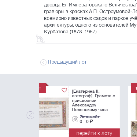
дворца Ея Императорскаго Величества"
гравюры в красках А.П. Остроумовой-Л
всемирно известных садов и парков учё
архитектуры, одного из основателей М
Курбатова (1878–1957).
Предыдущий лот
[Чрезвычайная
редкость!]. Атлас
Российской,
состоящий из
девятнадцати
специальных карт,
Эстимейт:
представляющих
0 - 0
Всероссийскую
империю с ...
перейти к лот