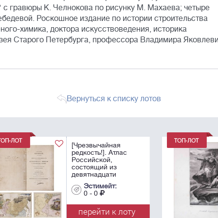
 с гравюры К. Челнокова по рисунку М. Махаева; четыре
ебедевой. Роскошное издание по истории строительства
ного-химика, доктора искусствоведения, историка
узея Старого Петербурга, профессора Владимира Яковлев
Вернуться к списку лотов
[Пушкин А.С.
прижизненная
публикация] Дюпре
де Сен–Мор, Э.
Антология русской
поэзии: с 6
Эстимейт:
литографиями. Dupre
0 - 0
de Saint–Maure, P.J.E.
Anthologie russe,
у
перейти к лоту
suivie de ...