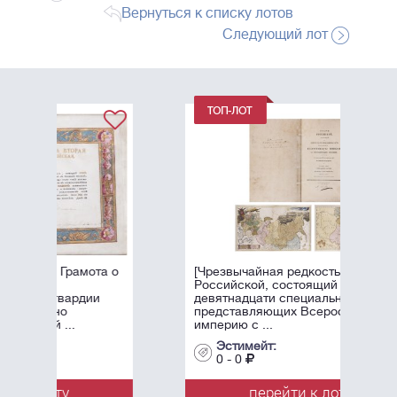
Вернуться к списку лотов
Следующий лот
та о
[Чрезвычайная редкость!]. Атлас
Российской, состоящий из
и
девятнадцати специальных карт,
представляющих Всероссийскую
империю с ...
Эстимейт:
0 - 0
перейти к лоту