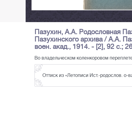
Пазухин, А.А. Родословная П
Пазухинского архива / А.А. Паз
воен. акад., 1914. - [2], 92 с.; 
Во владельческом коленкоровом переплете
Оттиск из «Летописи Ист.-родослов. о-ва 