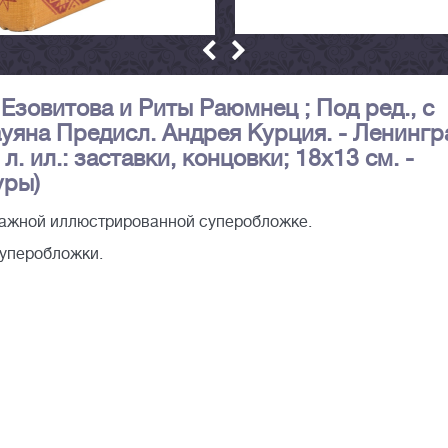
 Езовитова и Риты Раюмнец ; Под ред., с
уяна Предисл. Андрея Курция. - Ленингр
5] л. ил.: заставки, концовки; 18х13 см. -
уры)
мажной иллюстрированной суперобложке.
суперобложки.