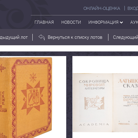
ОНЛАЙН-ОЦЕНКА
ВХО
ГЛАВНАЯ
НОВОСТИ
ИНФОРМАЦИЯ
АУ
дыдущий лот
Вернуться к списку лотов
Следующий