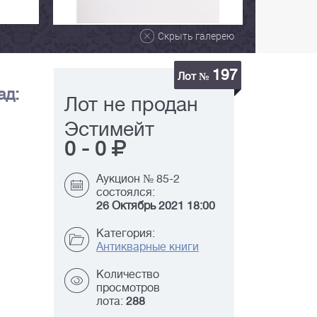
Скрыть галерею
197
Лот №
ад:
Лот не продан
Эстимейт
0
-
0
Аукцион № 85-2
состоялся:
26 Октябрь 2021 18:00
Категория:
Антикварные книги
Количество
просмотров
лота:
288