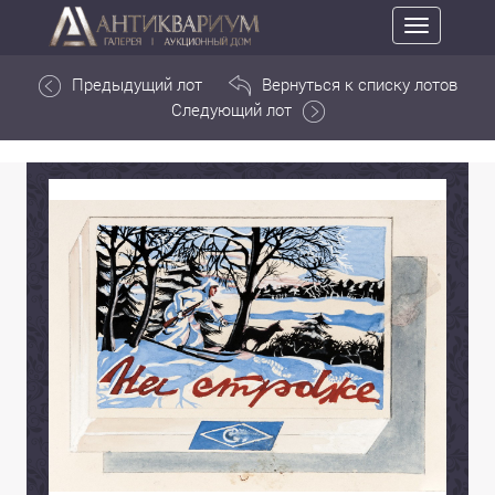
Toggle
navigation
Предыдущий лот
Вернуться к списку лотов
Следующий лот