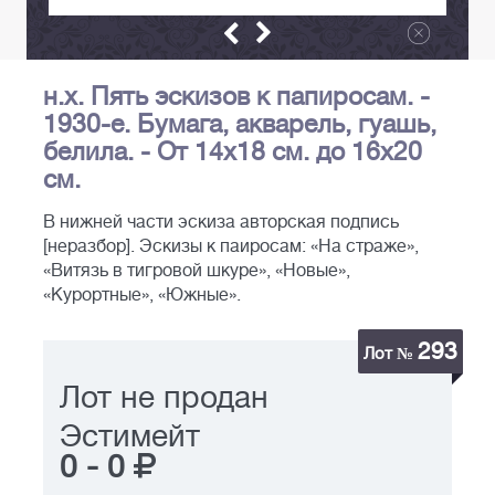
н.х. Пять эскизов к папиросам. -
1930-е. Бумага, акварель, гуашь,
белила. - От 14х18 см. до 16х20
см.
В нижней части эскиза авторская подпись
[неразбор]. Эскизы к паиросам: «На страже»,
«Витязь в тигровой шкуре», «Новые»,
«Курортные», «Южные».
293
Лот №
Лот не продан
Эстимейт
0
-
0