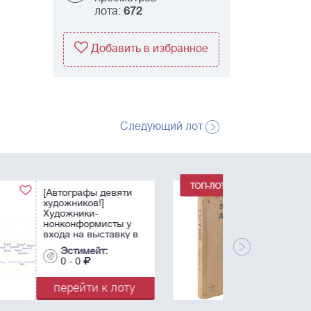
лота:
672
Добавить в избранное
Следующий лот
Соснора, В.А.
[двойной автограф,
рисунки]. Дом дней.
1980-е. Машинопись.
- 197 л.; 30x21 см.
Эстимейт:
0 - 0
перейти к лоту