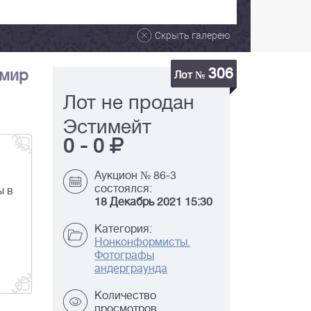
Скрыть галерею
306
имир
Лот №
Лот не продан
Эстимейт
0
-
0
Аукцион № 86-3
состоялся:
ы в
18 Декабрь 2021 15:30
Категория:
Нонконформисты.
Фотографы
андерграунда
Количество
просмотров