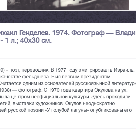
ихаил Генделев. 1974. Фотограф — Влад
 1 л.; 40x30 см.
) – поэт, переводчик. В 1977 году эмигрировал в Израиль.
в качестве фельдшера. Был первым президентом
Считается одним из основателей русскоязычной литератур
938) — фотограф. С 1970 года квартира Окулова на ул.
была центром неофициальной культуры. Здесь проходили
легий, выставки художников. Окулов неоднократно
ей русской поэзии «У голубой лагуны» опубликованы его