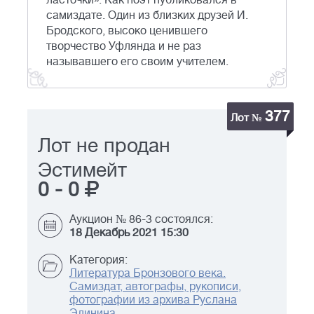
ласточки». Как поэт публиковался в
самиздате. Один из близких друзей И.
Бродского, высоко ценившего
творчество Уфлянда и не раз
называвшего его своим учителем.
377
Лот №
Лот не продан
Эстимейт
0
-
0
Аукцион № 86-3 состоялся:
18 Декабрь 2021 15:30
Категория:
Литература Бронзового века.
Самиздат, автографы, рукописи,
фотографии из архива Руслана
Элинина