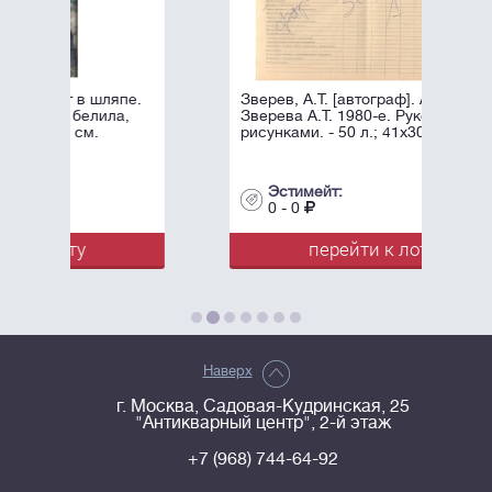
япе.
Зверев, А.Т. [автограф]. Афоризмы
ла,
Зверева А.Т. 1980-е. Рукопись с
рисунками. - 50 л.; 41x30 см.
Эстимейт:
0 - 0
перейти к лоту
Наверх
г. Москва, Садовая-Кудринская, 25
"Антикварный центр", 2-й этаж
+7 (968) 744-64-92