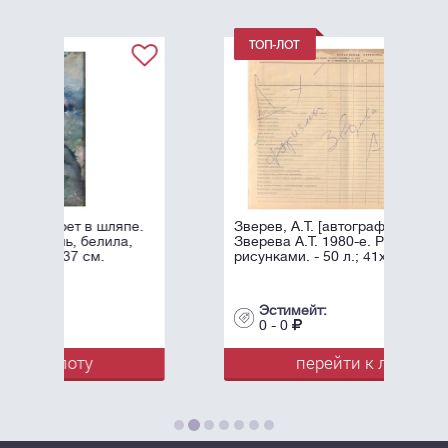
пе.
Зверев, А.Т. [автограф]. Афоризмы
,
Зверева А.Т. 1980-е. Рукопись с
рисунками. - 50 л.; 41x30 см.
Эстимейт:
0 - 0
перейти к лоту