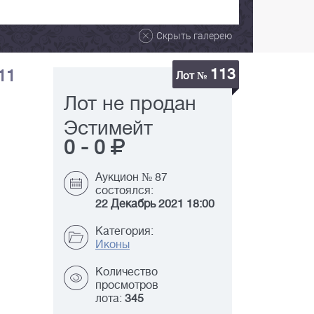
Скрыть галерею
113
11
Лот №
Лот не продан
Эстимейт
0
-
0
Аукцион № 87
состоялся:
22 Декабрь 2021 18:00
Категория:
Иконы
Количество
просмотров
лота:
345