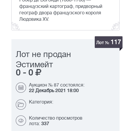
Робер де Вогонди (1688-1766) —
французский картограф, придворный
географ двора французского короля
Людовика XV.
117
Лот №
Лот не продан
Эстимейт
0
-
0
Аукцион № 87 состоялся:
22 Декабрь 2021 18:00
Категория:
Количество просмотров
лота:
337