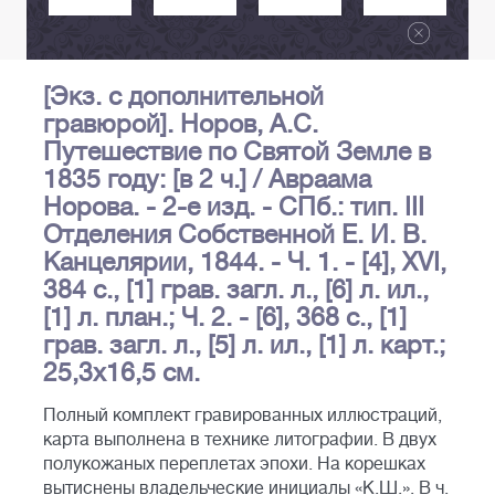
[Экз. с дополнительной
гравюрой]. Норов, А.С.
Путешествие по Святой Земле в
1835 году: [в 2 ч.] / Авраама
Норова. - 2-е изд. - СПб.: тип. III
Отделения Собственной Е. И. В.
Канцелярии, 1844. - Ч. 1. - [4], XVI,
384 c., [1] грав. загл. л., [6] л. ил.,
[1] л. план.; Ч. 2. - [6], 368 c., [1]
грав. загл. л., [5] л. ил., [1] л. карт.;
25,3х16,5 см.
Полный комплект гравированных иллюстраций,
карта выполнена в технике литографии. В двух
полукожаных переплетах эпохи. На корешках
вытиснены владельческие инициалы «К.Ш.». В ч.