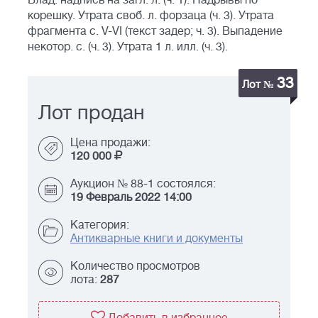
Влад. надпись на загл. л. (ч. 1). Надрывы по
корешку. Утрата своб. л. форзаца (ч. 3). Утрата
фрагмента с. V-VI (текст задер; ч. 3). Выпадение
некотор. с. (ч. 3). Утрата 1 л. илл. (ч. 3).
33
Лот №
Лот продан
Цена продажи:
120 000
Аукцион № 88-1 состоялся:
19 Февраль 2022 14:00
Категория:
Антикварные книги и документы
Количество просмотров
лота:
287