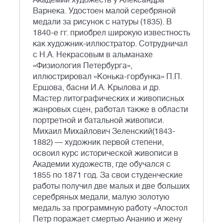
Академии художеств у Александра
Варнека. Удостоен малой серебряной
медали за рисунок с натуры (1835). В
1840-е гг. приобрел широкую известность
как художник-иллюстратор. Сотрудничал
с Н.А. Некрасовым в альманахе
«Физиология Петербурга»,
иллюстрировал «Конька-горбунка» П.П.
Ершова, басни И.А. Крылова и др.
Мастер литографических и живописных
жанровых сцен, работал также в области
портретной и батальной живописи.
Михаил Михайлович Зеленский(1843-
1882) — художник первой степени,
освоил курс исторической живописи в
Академии художеств, где обучался с
1855 по 1871 год. За свои студенческие
работы получил две малых и две больших
серебряных медали, малую золотую
медаль за программную работу «Апостол
Петр поражает смертью Ананию и жену