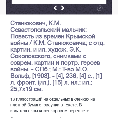
Станюкович, К.М.
Севастопольский мальчик:
Повесть из времен Крымской
войны / К.М. Станюковича; с отд.
картин. и ил. худож. Э.К.
Соколовского, снимками с
соврем. картин и портр. героев
войны. - СПб.; М.: Т-во М.О.
Вольф, [1903]. - [4], 236, [4] с., [1]
л. фронт. (ил.), [15] л. ил.: ил.;
25,7х19 см.
16 иллюстраций на отдельных вклейках на
плотной бумаге, рисунки в тексте. В
издательском коленкоровом переплете.