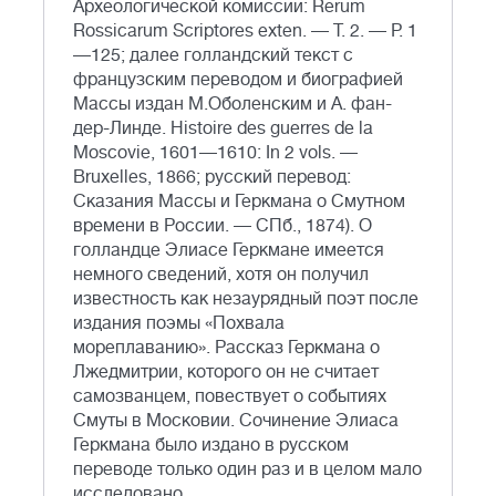
Археологической комиссии: Rerum
Rossicarum Scriptores exten. — Т. 2. — P. 1
—125; далее голландский текст с
французским переводом и биографией
Массы издан М.Оболенским и А. фан-
дер-Линде. Histoire des guerres de la
Moscovie, 1601—1610: In 2 vols. —
Bruxelles, 1866; русский перевод:
Сказания Массы и Геркмана о Смутном
времени в России. — СПб., 1874). О
голландце Элиасе Геркмане имеется
немного сведений, хотя он получил
известность как незаурядный поэт после
издания поэмы «Похвала
мореплаванию». Рассказ Геркмана о
Лжедмитрии, которого он не считает
самозванцем, повествует о событиях
Смуты в Московии. Сочинение Элиаса
Геркмана было издано в русском
переводе только один раз и в целом мало
исследовано.