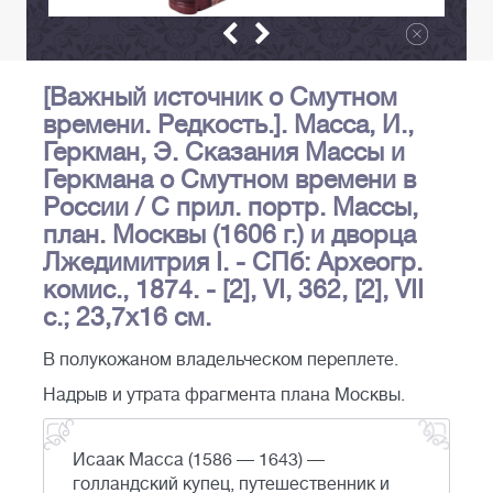
[Важный источник о Смутном
времени. Редкость.]. Масса, И.,
Геркман, Э. Сказания Массы и
Геркмана о Смутном времени в
России / С прил. портр. Массы,
план. Москвы (1606 г.) и дворца
Лжедимитрия I. - СПб: Археогр.
комис., 1874. - [2], VI, 362, [2], VII
с.; 23,7х16 см.
В полукожаном владельческом переплете.
Надрыв и утрата фрагмента плана Москвы.
Исаак Масса (1586 — 1643) —
голландский купец, путешественник и