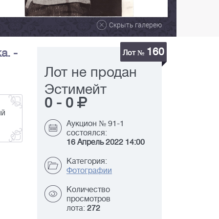
Скрыть галерею
160
а. -
Лот №
Лот не продан
Эстимейт
0
-
0
ий
Аукцион № 91-1
состоялся:
16 Апрель 2022 14:00
Категория:
Фотографии
Количество
просмотров
лота:
272