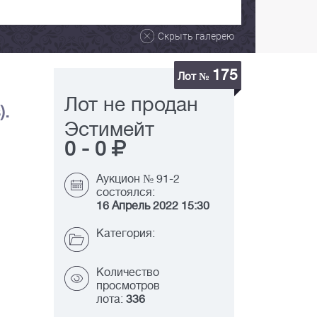
Скрыть галерею
175
Лот №
Лот не продан
).
Эстимейт
0
-
0
Аукцион № 91-2
состоялся:
16 Апрель 2022 15:30
Категория:
Количество
просмотров
лота:
336