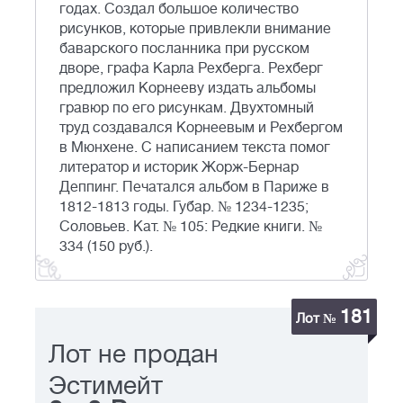
годах. Создал большое количество
рисунков, которые привлекли внимание
баварского посланника при русском
дворе, графа Карла Рехберга. Рехберг
предложил Корнееву издать альбомы
гравюр по его рисункам. Двухтомный
труд создавался Корнеевым и Рехбергом
в Мюнхене. С написанием текста помог
литератор и историк Жорж-Бернар
Деппинг. Печатался альбом в Париже в
1812-1813 годы. Губар. № 1234-1235;
Соловьев. Кат. № 105: Редкие книги. №
334 (150 руб.).
181
Лот №
Лот не продан
Эстимейт