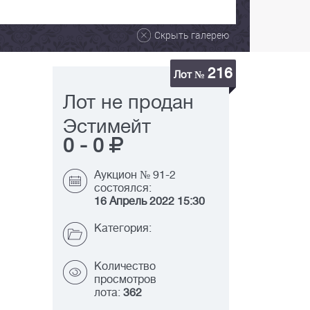
Скрыть галерею
216
Лот №
Лот не продан
Эстимейт
0
-
0
Аукцион № 91-2
состоялся:
16 Апрель 2022 15:30
Категория:
Количество
просмотров
лота:
362