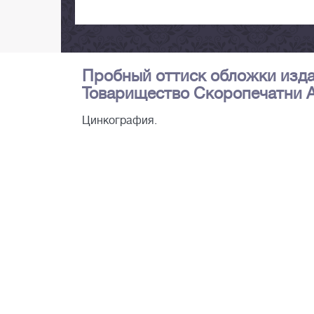
Пробный оттиск обложки издан
Товарищество Скоропечатни А.А
Цинкография.