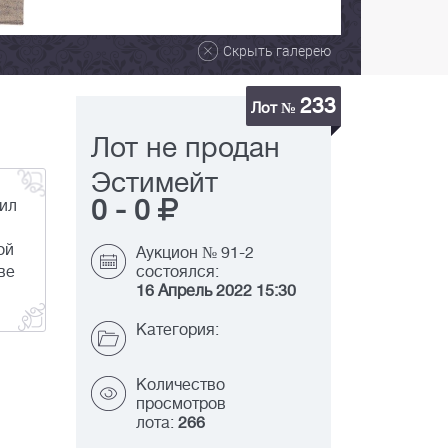
Скрыть галерею
233
Лот №
Лот не продан
Эстимейт
0
-
0
чил
ой
Аукцион № 91-2
ве
состоялся:
16 Апрель 2022 15:30
Категория:
Количество
просмотров
лота:
266