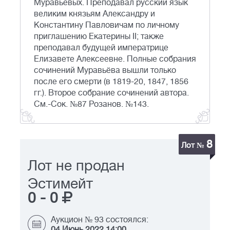
Муравьёвых. Преподавал русский язык
великим князьям Александру и
Константину Павловичам по личному
приглашению Екатерины II; также
преподавал будущей императрице
Елизавете Алексеевне. Полные собрания
сочинений Муравьёва вышли только
после его смерти (в 1819-20, 1847, 1856
гг.). Второе собрание сочинений автора.
См.-Cок. №87 Розанов. №143.
8
Лот №
Лот не продан
Эстимейт
0
-
0
Аукцион № 93 состоялся:
04 Июнь 2022 14:00