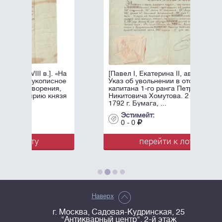
 «На
[Павел I, Екатерина II, автографы].
ное
Указ об увольнении в отставку
я,
капитана 1-го ранга Петра
язя
Никитовича Хомутова. 2 апреля
1792 г. Бумага, ...
Эстимейт:
0 - 0
перейти к лоту
Наверх
г. Москва, Садовая-Кудринская, 25
"Антикварный центр", 2-й этаж