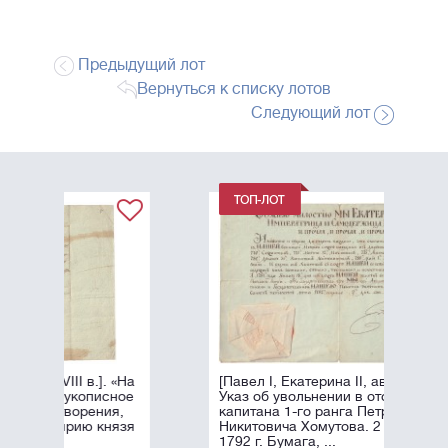
Предыдущий лот
Вернуться к списку лотов
Следующий лот
 «На
[Павел I, Екатерина II, автографы].
ное
Указ об увольнении в отставку
я,
капитана 1-го ранга Петра
язя
Никитовича Хомутова. 2 апреля
1792 г. Бумага, ...