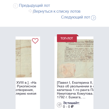
Предыдущий лот
Вернуться к списку лотов
Следующий лот
 «На
[Павел I, Екатерина II, автографы].
ное
Указ об увольнении в отставку
я,
капитана 1-го ранга Петра
язя
Никитовича Хомутова. 2 апреля
1792 г. Бумага, ...
Эстимейт:
0 - 0