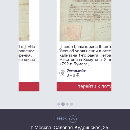
 «На
[Павел I, Екатерина II, автографы].
ное
Указ об увольнении в отставку
я,
капитана 1-го ранга Петра
язя
Никитовича Хомутова. 2 апреля
1792 г. Бумага, ...
Эстимейт:
0 - 0
перейти к лоту
Наверх
г. Москва, Садовая-Кудринская, 25