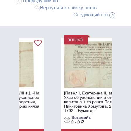
Предыдущий лот
Вернуться к списку лотов
Следующий лот
 «На
[Павел I, Екатерина II, автографы].
сное
Указ об увольнении в отставку
я,
капитана 1-го ранга Петра
нязя
Никитовича Хомутова. 2 апреля
1792 г. Бумага, ...
Эстимейт:
0 - 0