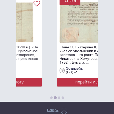
]. «На
[Павел I, Екатерина II, автографы].
исное
Указ об увольнении в отставку
ния,
капитана 1-го ранга Петра
князя
Никитовича Хомутова. 2 апреля
1792 г. Бумага, ...
Эстимейт:
0 - 0
перейти к лоту
Наверх