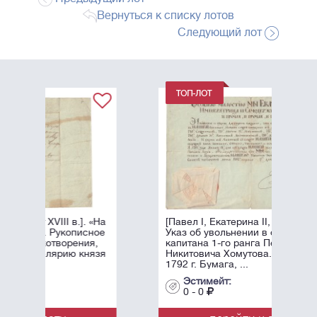
Вернуться к списку лотов
Следующий лот
. «На
[Павел I, Екатерина II, автографы].
сное
Указ об увольнении в отставку
ия,
капитана 1-го ранга Петра
нязя
Никитовича Хомутова. 2 апреля
1792 г. Бумага, ...
Эстимейт:
0 - 0