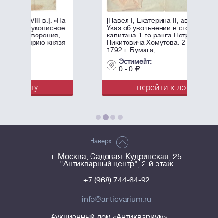
. «На
[Павел I, Екатерина II, автографы].
сное
Указ об увольнении в отставку
ия,
капитана 1-го ранга Петра
нязя
Никитовича Хомутова. 2 апреля
1792 г. Бумага, ...
Эстимейт:
0 - 0
перейти к лоту
Наверх
г. Москва, Садовая-Кудринская, 25
"Антикварный центр", 2-й этаж
+7 (968) 744-64-92
info@anticvarium.ru
Аукционный дом «Антиквариум»